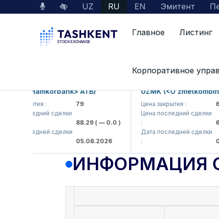
UZ
RU
EN
Эмитент
Пе
Главное
Листинг
Данные по рынку
Информация о компании
Корпоративное упра
B (<Hamkorbank> ATB)
UZMK (<O'zmetkombinat> A
закрытия :
79
Цена закрытия :
6,099
 последний сделки
Цена последний сделки
88.29
( — 0.0 )
:
6,099
 последней сделки
Дата последней сделки
05.08.2026
:
05.08
ИНФОРМАЦИЯ 