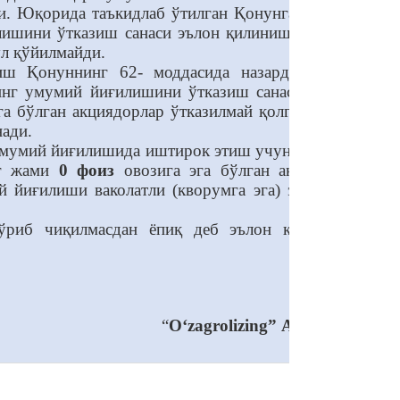
ди. Юқорида таъкидлаб ўтилган Қонунга мувофиқ,
лишини ўтказиш санаси эълон қилинишини, бунда
л қўйилмайди.
ш Қонуннинг 62- моддасида назарда тутилган
нинг умумий йиғилишини ўтказиш санаси йигирма
га бўлган акциядорлар ўтказилмай қолган умумий
нади.
 умумий йиғилишида иштирок этиш учун рўйхатдан
нг жами
0 фоиз
овозига эга бўлган акциядорлар
й йиғилиши ваколатли (кворумга эга) эмаслигини
кўриб чиқилмасдан ёпиқ деб эълон қилинди ва
“
O‘zagrolizing” AJ Кузатув