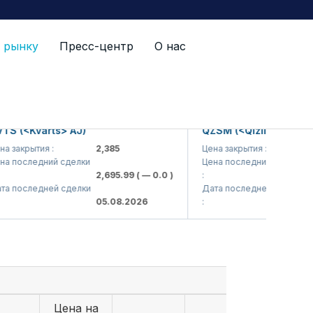
 рынку
Пресс-центр
О нас
<Kvarts> AJ)
QZSM (<Qizilqumsement> 
рытия :
2,385
Цена закрытия :
1,208
следний сделки
Цена последний сделки
2,695.99
( — 0.0 )
:
1,218
следней сделки
Дата последней сделки
05.08.2026
:
05.08
Цена на