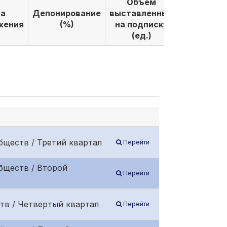
Объем
Объем
а
Депонирование
выставленных
выкуплен
жения
(%)
на подписку
по подпи
(ед.)
(ед.)
бществ / Третий квартал
Перейти
бществ / Второй
Перейти
тв / Четвертый квартал
Перейти