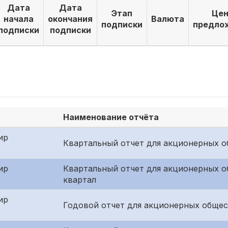
Дата
Дата
Этап
Цен
начала
окончания
Валюта
подписки
предло
подписки
подписки
Наименование отчёта
ир
Квартальный отчет для акционерных о
ир
Квартальный отчет для акционерных о
квартал
ир
Годовой отчет для акционерных общес