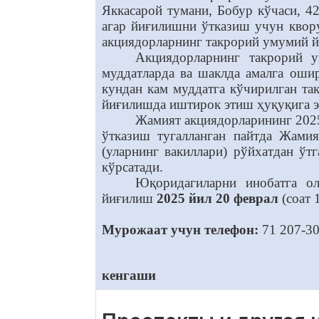
Яккасарой тумани, Бобур кўчаси, 4
агар йиғилишни ўтказиш учун квор
акциядорларнинг такрорий умумий й
Акциядорларнинг такрорий 
муддатларда ва шаклда амалга оши
кундан кам муддатга кўчирилган та
йиғилишда иштирок этиш ҳуқуқига эг
Жамият акциядорларининг 2025
ўтказиш тугалланган пайтда Жами
(уларнинг вакиллари) рўйхатдан ўт
кўрсатади.
Юқоридагиларни инобатга ол
йиғилиш
2025 йил 20 феврал
(соат 
Мурожаат учун телефон:
71 207-30
кенгаши