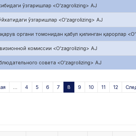
ибидаги ўзгаришлар <O’zagrolizing> AJ
йхатидаги ўзгаришлар <O’zagrolizing> AJ
арув органи томонидан қабул қилинган қарорлар <O’z
визионной комиссии <O’zagrolizing> AJ
блюдательного совета <O’zagrolizing> AJ
ая
…
4
5
6
7
8
9
10
11
12
Сле