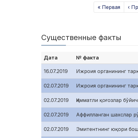
« Первая
‹ П
Существенные факты
Дата
№ факта
16.07.2019
Ижроия органининг тарк
02.07.2019
Ижроия органининг тарк
02.07.2019
Қимматли қоғозлар бўйи
02.07.2019
Аффилланган шахслар рў
02.07.2019
Эмитентнинг юқори бошқ