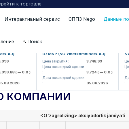
рейти к торговле
Интерактивный сервис
СППЗ Nego
Данные по
вление
Поиск
J)
UZMKP (<O'zmetkombinat> AJ)
KVTS (
Цена закрытия :
3,748.99
Цена зак
Цена последний сделки
Цена по
.88
( — 0.0 )
:
3,724
( — 0.0 )
:
Дата последней сделки
Дата по
.2026
:
05.08.2026
:
О КОМПАНИИ
<O'zagrolizing> aksiyadorlik jamiyati