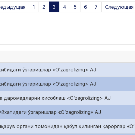
редыдущая
1
2
3
4
5
6
7
Следующая 
ибидаги ўзгаришлар <O’zagrolizing> AJ
ибидаги ўзгаришлар <O’zagrolizing> AJ
ча даромадларни ҳисоблаш <O’zagrolizing> AJ
йхатидаги ўзгаришлар «O’zagrolizing» AJ
арув органи томонидан қабул қилинган қарорлар «O’z