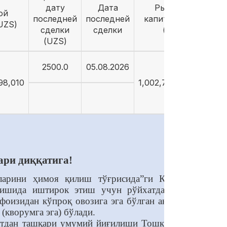
дату
Дата
Рыночная
ой
последней
последней
капитализация
UZS)
сделки
сделки
(UZS)
(UZS)
2500.0
05.08.2026
98,010
1,002,770,915,000
ари диққатига!
қларини ҳимоя қилиш тўғрисида”ги Қонунининг
илишида иштирок этиш учун рўйхатдан ўтказиш
фоизидан кўпроқ овозига эга бўлган акциядорлар
(кворумга эга) бўлади.
вбатдан ташқари умумий йиғилиши Тошкент шаҳри,