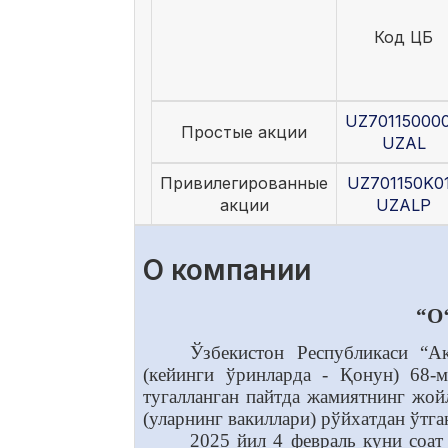
Код ЦБ
UZ70115000
Простые акции
UZAL
Привилегированные
UZ701150K0
акции
UZALP
О компании
“O‘
Ўзбекистон Республикаси “А
(кейинги ўринларда - Қонун) 68-
тугалланган пайтда жамиятнинг жой
(уларнинг вакиллари) рўйхатдан ўтга
2025 йил 4 февраль куни соат