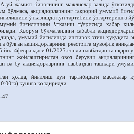
2А-уй жамият биносининг мажлислар залида ўтказил
ум бўлмаса, акциядорларнинг такрорий умумий йиғи
иғилишини ўтказишда кун тартибини ўзгартиришга йў
умумий йиғилишини ўтказиш тўғрисида хабар қили
рилади. Кворум бўлмаганлиги сабабли акциядорлар
қдирда, умумий йиғилишда иштирок этиш ҳуқуқига э
а бўлган акциядорларнинг реестрига мувофиқ аниқла
 йил 4февралдаги 01/2025-сонли навбатдан ташқари
ятнинг жойлаштирилган овоз берувчи акцияларини
ган ва бу акциядорларнинг навбатдан ташқари умуми
ган ҳолда, йиғилиш кун тартибидаги масалалар 
10:00га) кунига қолдирилди.
-47