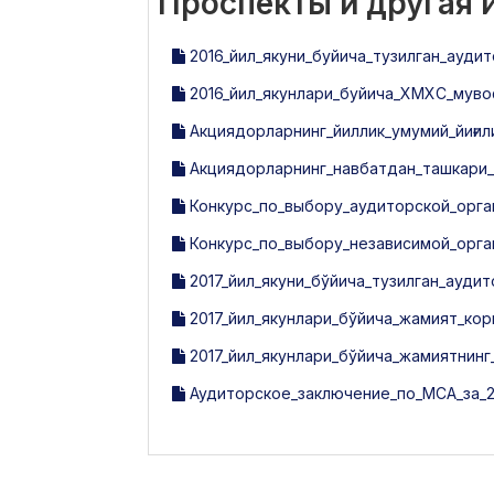
Проспекты и другая
2016_йил_якуни_буйича_тузилган_аудит
2016_йил_якунлари_буйича_ХМХС_мувоф
Акциядорларнинг_йиллик_умумий_йиғил
Акциядорларнинг_навбатдан_ташкари_
Конкурс_по_выбору_аудиторской_орга
Конкурс_по_выбору_независимой_орга
2017_йил_якуни_бўйича_тузилган_аудит
2017_йил_якунлари_бўйича_жамият_ко
2017_йил_якунлари_бўйича_жамиятнинг
Аудиторское_заключение_по_МСА_за_20