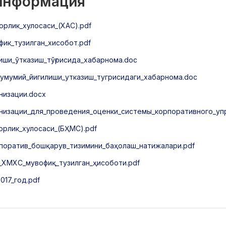
 информация
орлик_хулосаси_(ХАС).pdf
ик_тузилган_хисобот.pdf
иши_ўтказиш_тўғрисида_хабарнома.doc
умумий_йигилиши_утказиш_тугрисидаги_хабарнома.doc
низации.docx
низации_для_проведения_оценки_системы_корпоративного_уп
орлик_хулосаси_(БҲМС).pdf
рпоратив_бошқарув_тизимини_баҳолаш_натижалари.pdf
_ХМХС_мувофиқ_тузилган_ҳисоботи.pdf
17_год.pdf