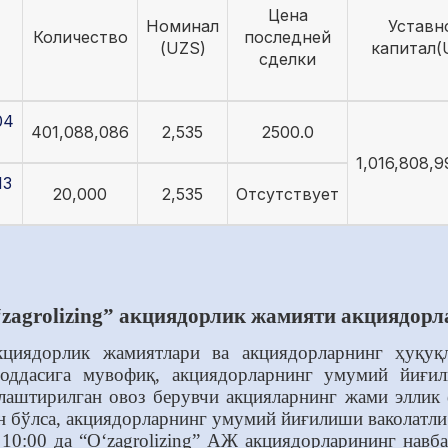
Цена
Номинал
Уставн
Количество
последней
(UZS)
капитал(
сделки
04
401,088,086
2,535
2500.0
1,016,808,9
13
20,000
2,535
Отсутствует
zagrolizing” акциядорлик жамияти акциядорл
кциядорлик жамиятлари ва акциядорларнинг ҳуқу
моддасига мувофиқ, акциядорларнинг умумий йиғ
лаштирилган овоз берувчи акцияларнинг жами эллик 
н бўлса, акциядорларнинг умумий йиғилиши ваколатли 
 10:00 да “O‘zagrolizing” АЖ акциядорларининг на