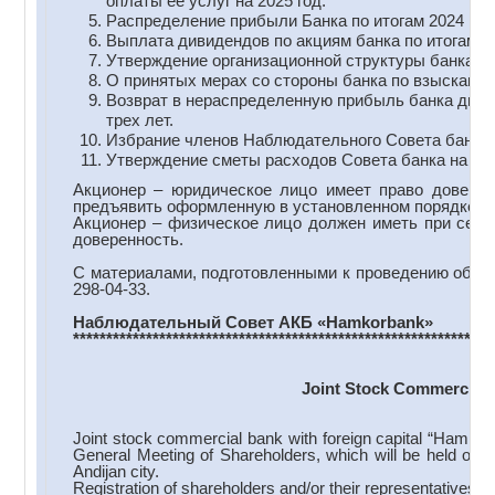
оплаты её услуг на 2025 год.
Распределение прибыли Банка по итогам 2024 год
Выплата дивидендов по акциям банка по итогам 20
Утверждение организационной структуры банка.
О принятых мерах со стороны банка по взысканию
Возврат в нераспределенную прибыль банка диви
трех лет.
Избрание членов Наблюдательного Совета банка
Утверждение сметы расходов Совета банка на 202
Акционер – юридическое лицо имеет право доверит
предъявить оформленную в установленном порядке до
Акционер – физическое лицо должен иметь при себе 
доверенность.
С материалами, подготовленными к проведению общег
298-04-33.
Наблюдательный Совет АКБ
«
Hamkorbank
»
***************************************************************
Joint Stock Commercial 
Joint stock commercial bank with foreign capital “Hamko
General Meeting of Shareholders, which will be held on
Andijan city.
Registration of shareholders and/or their representatives b