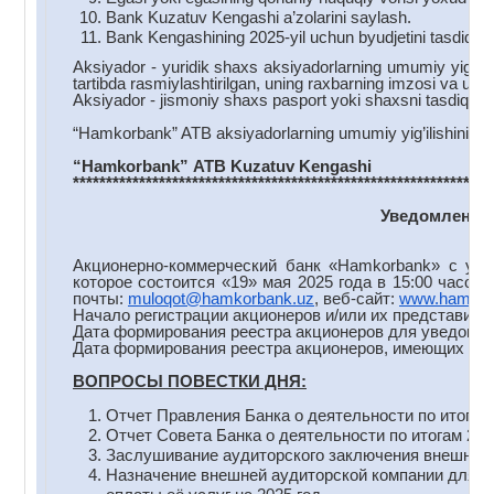
Bank Kuzatuv Kengashi a’zolarini saylash.
Bank Kengashining 2025-yil uchun byudjetini tasdiqlas
Aksiyador - yuridik shaxs aksiyadorlarning umumiy yig’ilis
tartibda rasmiylashtirilgan, uning raxbarning imzosi va us
Aksiyador - jismoniy shaxs pasport yoki shaxsni tasdiqlovc
“Hamkorbank” ATB aksiyadorlarning umumiy yig’ilishini o’t
“Hamkorbank
”
ATB
Kuzatuv
Kengashi
***************************************************************
Уведомление 
Акционерно-коммерческий банк «Hamkorbank» с учас
которое состоится «19» мая 2025 года в 15:00 часов
почты:
muloqot@hamkorbank.uz
, веб-сайт:
www.hamkor
Начало регистрации акционеров и/или их представителе
Дата формирования реестра акционеров для уведомлен
Дата формирования реестра акционеров, имеющих прав
ВОПРОСЫ ПОВЕСТКИ ДНЯ:
Отчет Правления Банка о деятельности по итогам 
Отчет Совета Банка о деятельности по итогам 202
Заслушивание аудиторского заключения внешнего а
Назначение внешней аудиторской компании для п