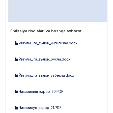
Emissiya risolalari va boshqa axborot
Йигилишга_эълон_ингилизча.docx
Йигилишга_эълон_русча.docx
Йигилишга_эълон_узбекча.docx
Чикарилиш_карор_20.PDF
Чикарилув_карор_21.PDF