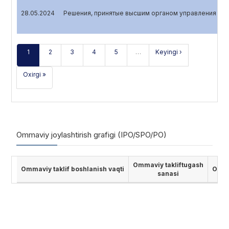
28.05.2024
Решения, принятые высшим органом управления эми
1
2
3
4
5
…
Keyingi ›
Oxirgi »
Ommaviy joylashtirish grafigi (IPO/SPO/PO)
Ommaviy takliftugash
Ommaviy taklif boshlanish vaqti
Ommav
sanasi
Birja hisobotlari