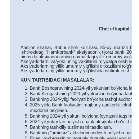
Chet el kapitali i
Andijon shahar, Bobur shoh ko’chasi, 85-uy manzili bo’y
ishtirokidagi “Hamkorbank” aksiyadorlik tijorat banki 202
binosida aksiyadorlarning navbatdagi yillik umumiy yig’ilishi
Aksiyadorlarni va/yoki uning vakillarini ro’yxatga olish soa
Aksiyadorlarning yillik umumiy yig’ilishi o’tkazilishi to’g’ri
Aksiyadorlarning yillik umumiy yig’ilishida ishtirok etish hu
KUN TARTIBIDAGI MASALALAR:
Bank Boshqaruvining 2024-yil yakunlari bo’yicha faoliyat
Bank Kengashining 2024-yil yakunlari bo’yicha faoliyati 
Bankning 2024-yilgi faoliyati bo’yicha tashqi auditornin
2025-yilda Bank faoliyatini majburiy auditorlik tekshiru
miqdorini belgilash.
Bankning 2024-yil yakuni bo’yicha foydasini taqsimlas
2024-yil yakunlari boʻyicha bank aksiyalari boʻyicha div
Bankning tashkiliy tuzilmasini tasdiqlash.
Bankning "umidsiz" aktivlarini undirish bo'yicha bank to
Egasi yoki egasining qonuniy huquqiy vorisi yoxud mer