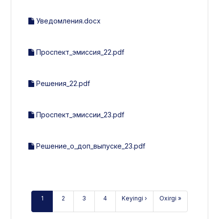
Уведомления.docx
Проспект_эмиссия_22.pdf
Решения_22.pdf
Проспект_эмиссии_23.pdf
Решение_о_доп_выпуске_23.pdf
1
2
3
4
Keyingi ›
Oxirgi »