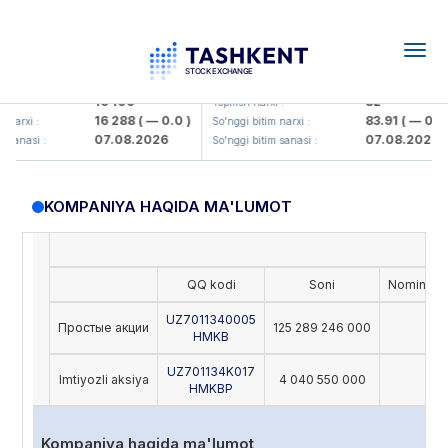
Togg
navig
lmaliq KMK> AJ)
KFSK (<Kafolat sug'urta kompaniya
16 100
82
Yopilish narxi :
16 288
( — 0.0 )
83.91
( — 0.0 )
rxi :
So'nggi bitim narxi :
07.08.2026
07.08.2026
anasi :
So'nggi bitim sanasi :
KOMPANIYA HAQIDA MA'LUMOT
Ch
QQ kodi
Soni
Nominal (
UZ7011340005
Простые акции
125 289 246 000
5
HMKB
UZ701134K017
Imtiyozli aksiya
4 040 550 000
5
HMKBP
Kompaniya haqida ma'lumot