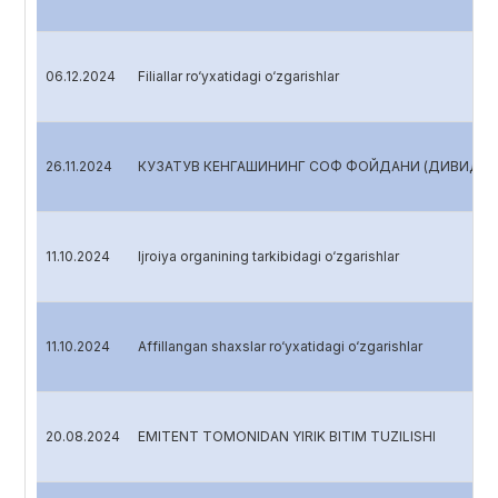
06.12.2024
Filiallar ro‘yxatidagi o‘zgarishlar
26.11.2024
КУЗАТУВ КЕНГАШИНИНГ СОФ ФОЙДАНИ (ДИВИДЕНД
11.10.2024
Ijroiya organining tarkibidagi o‘zgarishlar
11.10.2024
Affillangan shaxslar ro‘yxatidagi o‘zgarishlar
20.08.2024
EMITENT TOMONIDAN YIRIK BITIM TUZILISHI