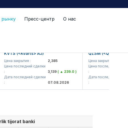
 рынку
Пресс-центр
О нас
TS (<Kvarts> AJ)
QZSM (<Qizilqumsement
а закрытия :
2,385
Цена закрытия :
1,
на последний сделки
Цена последний сделки
3,139
( ▲ 239.0 )
:
1,
та последней сделки
Дата последней сделки
07.08.2026
:
07
ik tijorat banki