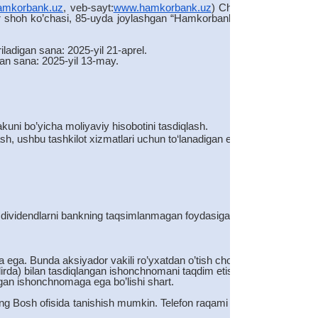
amkorbank.uz
, veb-sayt:
www.hamkorbank.uz
) Chet el kapitali
obur shoh ko’chasi, 85-uyda joylashgan “Hamkorbank” ATB Bosh
iriladigan sana: 2025-yil 21-aprel.
igan sana: 2025-yil 13-may.
akuni bo’yicha moliyaviy hisobotini tasdiqlash.
nlash, ushbu tashkilot xizmatlari uchun to‘lanadigan eng ko’p xaq
n dividendlarni bankning taqsimlanmagan foydasiga qaytarish.
 ega. Bunda aksiyador vakili ro’yxatdan o’tish chog’ida tegishli
irda) bilan tasdiqlangan ishonchnomani taqdim etishi shart.
ngan ishonchnomaga ega bo’lishi shart.
ing Bosh ofisida tanishish mumkin. Telefon raqami (78) 298-04-