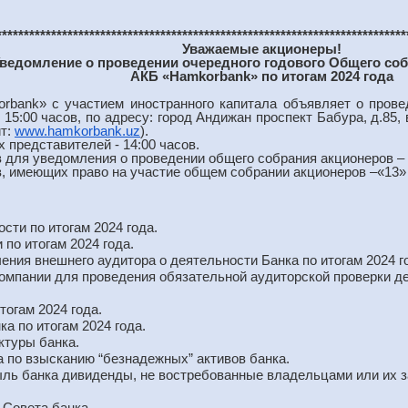
***************************************************************************
Уважаемые акционеры!
ведомление о проведении очередного
годового Общего со
АКБ «Hamkorbank» по итогам 2024 года
rbank» с участием иностранного капитала объявляет о провед
в 15:00 часов, по адресу: город Андижан проспект Бабура, д.8
йт:
www.hamkorbank.uz
).
 представителей - 14:00 часов.
 для уведомления о проведении общего собрания акционеров – «
, имеющих право на участие общем собрании акционеров –«13» 
сти по итогам 2024 года.
по итогам 2024 года.
ния внешнего аудитора о деятельности Банка по итогам 2024 го
омпании для проведения обязательной аудиторской проверки д
огам 2024 года.
а по итогам 2024 года.
ктуры банка.
 по взысканию “безнадежных” активов банка.
ль банка дивиденды, не востребованные владельцами или их 
 Совета банка