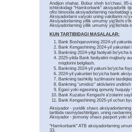
Andijon shahar, Bobur shoh ko’chasi, 85-u
ishtirokidagi “Hamkorbank” aksiyadorlik 
ofisi binosida aksiyadorlarning navbatdagi yi
Aksiyadorlarni va/yoki uning vakillarini ro’
Aksiyadorlarning yillik umumiy yig’ilishi o’tk
Aksiyadorlarning yillik umumiy yig’ilishida 
KUN TARTIBIDAGI MASALALAR:
Bank Boshqaruvining 2024-yil yakunlari b
Bank Kengashining 2024-yil yakunlari bo’
Bankning 2024-yilgi faoliyati bo’yicha 
2025-yilda Bank faoliyatini majburiy aud
miqdorini belgilash.
Bankning 2024-yil yakuni bo’yicha foy
2024-yil yakunlari boʻyicha bank aksiyal
Bankning tashkiliy tuzilmasini tasdiqla
Bankning "umidsiz" aktivlarini undirish
Egasi yoki egasining qonuniy huquqiy v
Bank Kuzatuv Kengashi a’zolarini sayl
Bank Kengashining 2025-yil uchun byud
Aksiyador - yuridik shaxs aksiyadorlarning 
tartibda rasmiylashtirilgan, uning raxbarn
Aksiyador - jismoniy shaxs pasport yoki sha
“Hamkorbank” ATB aksiyadorlarning umumiy y
33.