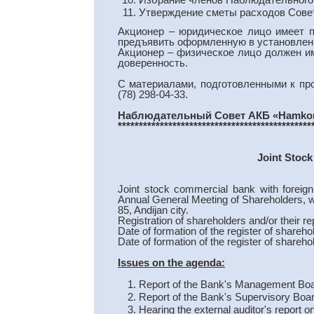
Утверждение сметы расходов Совета
Акционер – юридическое лицо имеет п
предъявить оформленную в установленн
Акционер – физическое лицо должен им
доверенность.
С материалами, подготовленными к пр
(78) 298-04-33.
Наблюдательный Совет АКБ
«
Hamko
**********************************************
Joint Stoc
Joint stock commercial bank with foreig
Annual General Meeting of Shareholders, w
85, Andijan city.
Registration of shareholders and/or their r
Date of formation of the register of shareh
Date of formation of the register of shareh
Issues on the a
genda:
Report of the Bank's Management Board
Report of the Bank's Supervisory Board
Hearing the external auditor's report o