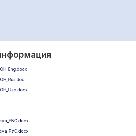
 информация
ОН_Eng.docx
ОН_Rus.doc
ОН_Uzb.docx
ома_ENG.docx
ома_РУС.docx