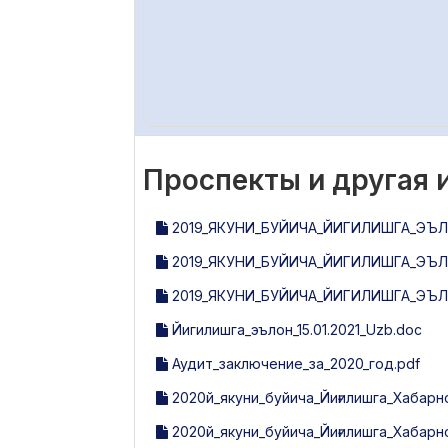
Проспекты и другая
2019_ЯКУНИ_БУЙИЧА_ЙИГИЛИШГА_ЭЪЛ
2019_ЯКУНИ_БУЙИЧА_ЙИГИЛИШГА_ЭЪЛ
2019_ЯКУНИ_БУЙИЧА_ЙИГИЛИШГА_ЭЪЛ
Йигилишга_эълон_15.01.2021_Uzb.doc
Аудит_заключение_за_2020_год.pdf
2020й_якуни_буйича_Йиғилишга_Хабарн
2020й_якуни_буйича_Йиғилишга_Хабарн