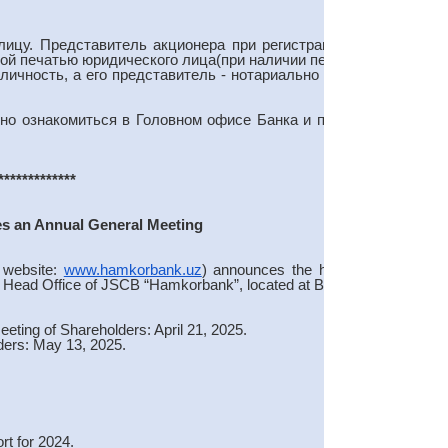
лицу. Представитель акционера при регистрации должен
й печатью юридического лица(при наличии печати).
личность, а его представитель - нотариально заверенную
но ознакомиться в Головном офисе Банка и по телефону
*************
es an Annual General Meeting
 website:
www.hamkorbank.uz
) announces the holding of an
the Head Office of JSCB “Hamkorbank”, located at Babur Avenue
eeting of Shareholders: April 21, 2025.
lders: May 13, 2025.
rt for 2024.