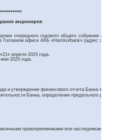
************
брания акционеров
ении очередного годового общего собрания акционеров,
5, в Головном офисе АКБ «Hamkorbank» (адрес электронной
21» апреля 2025 года.
мая 2025 года.
да и утверждение финансового отчета Банка за 2024 год.
еятельности Банка, определение предельного размера
законными правопреемниками или наследниками в течение