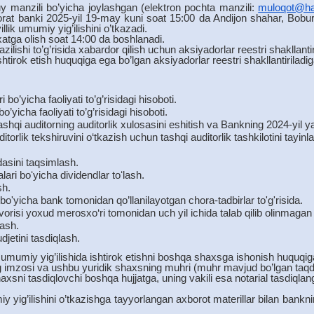
y manzili bo’yicha joylashgan (elektron pochta manzili:
muloqot@h
tijorat banki 2025-yil 19-may kuni soat 15:00 da Andijon shahar, B
llik umumiy yig’ilishini o’tkazadi.
yxatga olish soat 14:00 da boshlanadi.
azilishi to’g’risida xabardor qilish uchun aksiyadorlar reestri shakllant
ishtirok etish huquqiga ega bo’lgan aksiyadorlar reestri shakllantirilad
o’yicha faoliyati to’g’risidagi hisoboti.
yicha faoliyati to’g’risidagi hisoboti.
tashqi auditorning auditorlik xulosasini eshitish va Bankning 2024-yil y
itorlik tekshiruvini o‘tkazish uchun tashqi auditorlik tashkilotini tayi
dasini taqsimlash.
ari boʻyicha dividendlar toʻlash.
sh.
 bo'yicha bank tomonidan qo’llanilayotgan chora-tadbirlar to'g'risida.
orisi yoxud merosxo‘ri tomonidan uch yil ichida talab qilib olinmaga
ash.
jetini tasdiqlash.
umumiy yig’ilishida ishtirok etishni boshqa shaxsga ishonish huquqiga
ing imzosi va ushbu yuridik shaxsning muhri (muhr mavjud bo’lgan taqd
xsni tasdiqlovchi boshqa hujjatga, uning vakili esa notarial tasdiqla
ig’ilishini o’tkazishga tayyorlangan axborot materillar bilan bankn