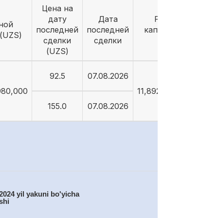
Цена на
дату
Дата
Рыночная
ной
последней
последней
капитализация
(UZS)
сделки
сделки
(UZS)
(UZS)
92.5
07.08.2026
980,000
11,892,256,099,500
155.0
07.08.2026
2024 yil yakuni bo'yicha
shi