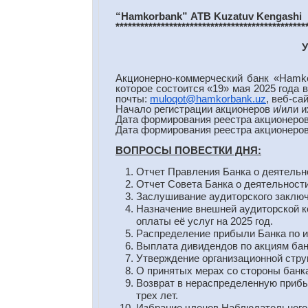
“Hamkorbank
”
ATB
Kuzatuv
Kengashi
**********************************************
У
Акционерно-коммерческий банк «Hamko
которое состоится «19» мая 2025 года 
почты:
muloqot@hamkorbank.uz
, веб-са
Начало регистрации акционеров и/или их
Дата формирования реестра акционеров
Дата формирования реестра акционеров
ВОПРОСЫ ПОВЕСТКИ ДНЯ:
Отчет Правления Банка о деятельно
Отчет Совета Банка о деятельности 
Заслушивание аудиторского заключе
Назначение внешней аудиторской к
оплаты её услуг на 2025 год.
Распределение прибыли Банка по ит
Выплата дивидендов по акциям банк
Утверждение организационной стру
О принятых мерах со стороны банка
Возврат в нераспределенную прибы
трех лет.
Избрание членов Наблюдательного