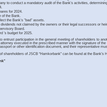
any to conduct a mandatory audit of the Bank's activities, determini
4.
ares for 2024.
e of the Bank.
ect the Bank's "bad" assets.
 dividends not claimed by the owners or their legal successors or heir
pervisory Board.
d 's budget for 2025.
 to entrust participation in the general meeting of shareholders to an
attorney executed in the prescribed manner with the signature of the he
assport or other identification document, and their representative mus
g of shareholders of JSCB “Hamkorbank” can be found at the Bank’s He
nk”