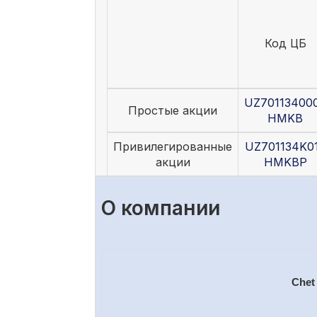
Код ЦБ
UZ70113400
Простые акции
HMKB
Привилегированные
UZ701134K0
акции
HMKBP
О компании
Chet 