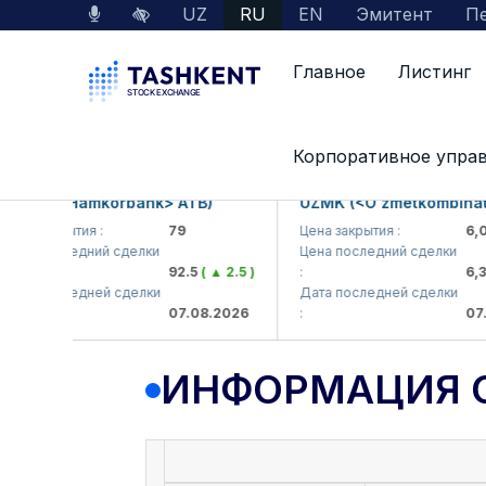
UZ
RU
EN
Эмитент
Пе
Главное
Листинг
Данные по рынку
Информация о компании
Корпоративное упра
B (<Hamkorbank> ATB)
UZMK (<O'zmetkombinat> AJ
закрытия :
79
Цена закрытия :
6,099
 последний сделки
Цена последний сделки
92.5
( ▲ 2.5 )
:
6,398.8
 последней сделки
Дата последней сделки
07.08.2026
:
07.08.2
ИНФОРМАЦИЯ 