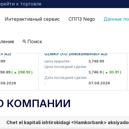
рейти к торговле
Интерактивный сервис
СППЗ Nego
Данные по
вление
Поиск
)
UZMKP (<O'zmetkombinat> AJ)
KV
Цена закрытия :
3,748.99
Цен
Цена последний сделки
Це
9
( ▲ 298.93 )
:
3,746.9
( ▲ 30.91 )
:
Дата последней сделки
Да
026
:
07.08.2026
:
О КОМПАНИИ
Chet el kapitali ishtirokidagi <Hamkorbank> aksiyadorl