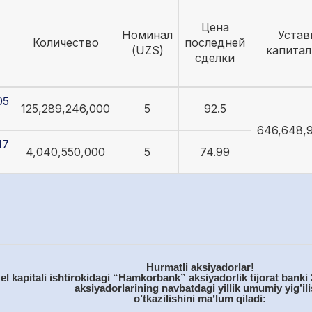
Цена
Номинал
Устав
Количество
последней
(UZS)
капитал
сделки
05
125,289,246,000
5
92.5
646,648,
17
4,040,550,000
5
74.99
H
urmatli aksiyadorlar!
el kapitali ishtirokidagi “Hamkorbank” aksiyadorlik tijorat banki
aksiyadorlarining navbatdagi yillik umumiy yig’ili
o’tkazilishini maʼlum qiladi: