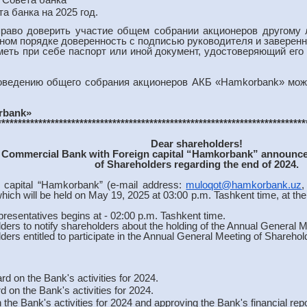
 банка на 2025 год.
раво доверить участие общем собрании акционеров другому 
ом порядке доверенность с подписью руководителя и заверенно
еть при себе паспорт или иной документ, удостоверяющий его 
оведению общего собрания акционеров АКБ «Hamkorbank» мож
rbank
»
***************************************************************************
Dear shareholders!
k Commercial Bank with Foreign capital “Hamkorbank” announc
of Shareholders regarding the end of 2024.
n capital “Hamkorbank” (e-mail address:
muloqot@hamkorbank.uz
,
hich will be held on May 19, 2025 at 03:00 p.m. Tashkent time, at 
epresentatives begins at - 02:00 p.m. Tashkent time.
olders to notify shareholders about the holding of the Annual General M
olders entitled to participate in the Annual General Meeting of Shareho
 on the Bank's activities for 2024.
 on the Bank's activities for 2024.
n the Bank's activities for 2024 and approving the Bank's financial repo