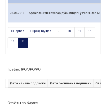
26.01.2017
Аффилланган шахслар рўйхатидаги ўзгаришлар №36
« Первая
‹ Предыдущая
…
10
11
12
13
14
График IPO/SPO/PO
Дата начала подписки
Дата окончания подписки
Отмен
Отчёты по бирже