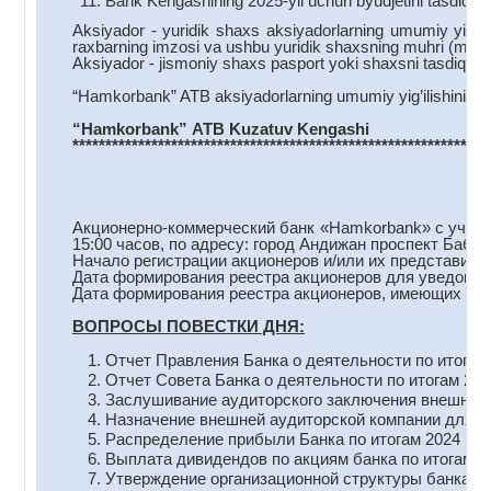
Bank Kengashining 2025-yil uchun byudjetini tasdiqlas
Aksiyador - yuridik shaxs aksiyadorlarning umumiy yig’ilis
raxbarning imzosi va ushbu yuridik shaxsning muhri (muhr 
Aksiyador - jismoniy shaxs pasport yoki shaxsni tasdiqlovc
“Hamkorbank” ATB aksiyadorlarning umumiy yig’ilishini o’t
“Hamkorbank
”
ATB
Kuzatuv
Kengashi
***************************************************************
Акционерно-коммерческий банк «Hamkorbank» с участи
15:00 часов, по адресу: город Андижан проспект Бабу
Начало регистрации акционеров и/или их представителе
Дата формирования реестра акционеров для уведомлен
Дата формирования реестра акционеров, имеющих прав
ВОПРОСЫ ПОВЕСТКИ ДНЯ:
Отчет Правления Банка о деятельности по итогам 
Отчет Совета Банка о деятельности по итогам 202
Заслушивание аудиторского заключения внешнего а
Назначение внешней аудиторской компании для пр
Распределение прибыли Банка по итогам 2024 год
Выплата дивидендов по акциям банка по итогам 20
Утверждение организационной структуры банка.