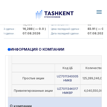
Togg
navig
Olmaliq KMK> AJ)
KFSK (<Kafolat sug'urta kompaniy
16,100
82
я :
Цена закрытия :
16,288
( — 0.0 )
83.91
( — 0.0 )
ий сделки :
Цена последний сделки :
07.08.2026
07.08.2026
ей сделки :
Дата последней сделки :
ИНФОРМАЦИЯ О КОМПАНИИ
Код ЦБ
Количество
UZ7011340005
Простые акции
125,289,246,000
HMKB
UZ701134K017
Привилегированные акции
4,040,550,000
HMKBP
О компании