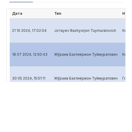
Дата
Тип
Наим
21 10 2024, 17:02:04
Joʻrayev Baxtiyorjon Tuymuratovich
Кварт
18 07 2024, 12:50:43
Жўраев Бахтиёржон Туймуратович
Кварт
30 05 2024, 15:51:11
Жўраев Бахтиёржон Туймуратович
Годо
24 04 2024, 10:21:19
Жўраев Бахтиёржон Туймуратович
Кварт
13 10 2023, 10:26:38
Жураев Бахтиёржон Туймуратович
Кварт