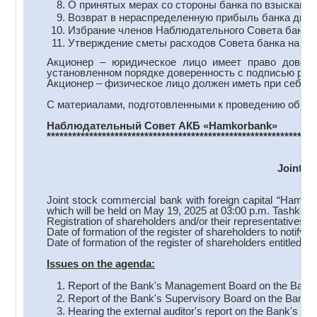
О принятых мерах со стороны банка по взысканию
Возврат в нераспределенную прибыль банка диви
Избрание членов Наблюдательного Совета банка
Утверждение сметы расходов Совета банка на 202
Акционер – юридическое лицо имеет право довери
установленном порядке доверенность с подписью руко
Акционер – физическое лицо должен иметь при себе па
С материалами, подготовленными к проведению общего
Наблюдательный Совет АКБ
«
Hamkorbank
»
***************************************************************
Joint S
Joint stock commercial bank with foreign capital “Hamko
which will be held on May 19, 2025 at 03:00 p.m. Tashkent
Registration of shareholders and/or their representatives b
Date of formation of the register of shareholders to notify
Date of formation of the register of shareholders entitled 
Issues on the a
genda:
Report of the Bank's Management Board on the Bank's 
Report of the Bank's Supervisory Board on the Bank's a
Hearing the external auditor's report on the Bank's acti