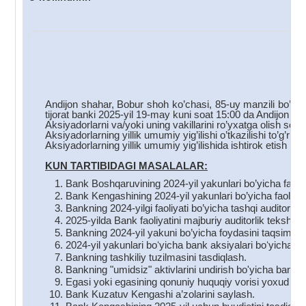
C
Andijon shahar, Bobur shoh ko’chasi, 85-uy manzili bo’yic
tijorat banki 2025-yil 19-may kuni soat 15:00 da Andijon s
Aksiyadorlarni va/yoki uning vakillarini ro’yxatga olish soa
Aksiyadorlarning yillik umumiy yig’ilishi o’tkazilishi to’g’ri
Aksiyadorlarning yillik umumiy yig’ilishida ishtirok etish hu
KUN TARTIBIDAGI MASALALAR:
Bank Boshqaruvining 2024-yil yakunlari bo’yicha faoliyat
Bank Kengashining 2024-yil yakunlari bo’yicha faoliyati 
Bankning 2024-yilgi faoliyati bo’yicha tashqi auditornin
2025-yilda Bank faoliyatini majburiy auditorlik tekshiru
Bankning 2024-yil yakuni bo’yicha foydasini taqsimlas
2024-yil yakunlari boʻyicha bank aksiyalari boʻyicha div
Bankning tashkiliy tuzilmasini tasdiqlash.
Bankning "umidsiz" aktivlarini undirish bo'yicha bank to
Egasi yoki egasining qonuniy huquqiy vorisi yoxud mer
Bank Kuzatuv Kengashi a’zolarini saylash.