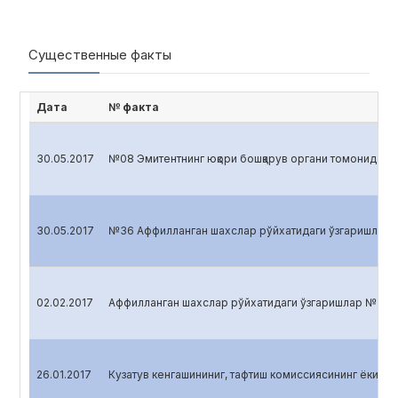
Существенные факты
Дата
№ факта
30.05.2017
№08 Эмитентнинг юқори бошқарув органи томонидан қаб
30.05.2017
№36 Аффилланган шахслар рўйхатидаги ўзгаришлар
02.02.2017
Аффилланган шахслар рўйхатидаги ўзгаришлар №36 2
26.01.2017
Кузатув кенгашининиг, тафтиш комиссиясининг ёки и