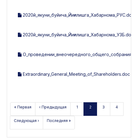
2020й_якуни_буйича_Йиғилишга_Хабарнома_РУС.docx
2020й_якуни_буйича_Йиғилишга_Хабарнома_УЗБ.docx
О_проведении_внеочередного_общего_собрания_ак
Extraordinary_General_Meeting_of_Shareholders.doc
« Первая
‹ Предыдущая
1
2
3
4
Следующая ›
Последняя »