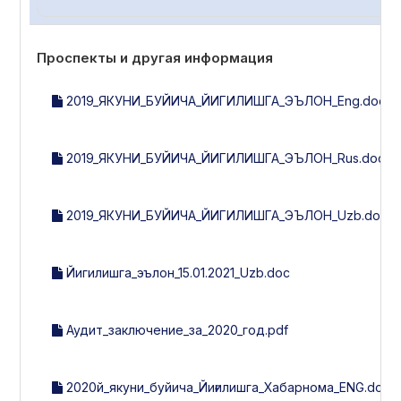
Проспекты и другая информация
2019_ЯКУНИ_БУЙИЧА_ЙИГИЛИШГА_ЭЪЛОН_Eng.docx
2019_ЯКУНИ_БУЙИЧА_ЙИГИЛИШГА_ЭЪЛОН_Rus.doc
2019_ЯКУНИ_БУЙИЧА_ЙИГИЛИШГА_ЭЪЛОН_Uzb.docx
Йигилишга_эълон_15.01.2021_Uzb.doc
Аудит_заключение_за_2020_год.pdf
2020й_якуни_буйича_Йиғилишга_Хабарнома_ENG.docx