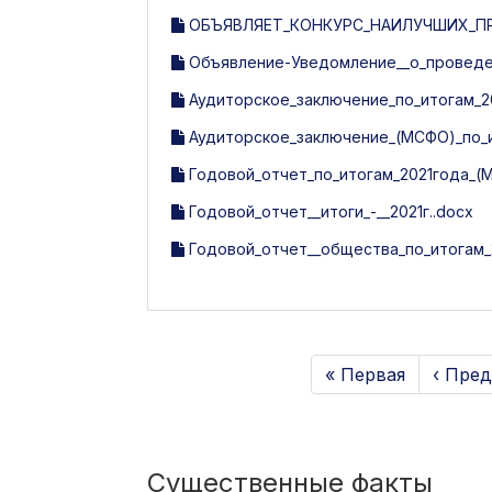
ОБЪЯВЛЯЕТ_КОНКУРС_НАИЛУЧШИХ_ПР
Объявление-Уведомление__о_проведен
Аудиторское_заключение_по_итогам_20
Аудиторское_заключение_(МСФО)_по_ит
Годовой_отчет_по_итогам_2021года_(
Годовой_отчет__итоги_-__2021г..docx
Годовой_отчет__общества_по_итогам_2
« Первая
‹ Пре
Существенные факты