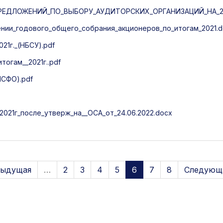
ЕДЛОЖЕНИЙ_ПО_ВЫБОРУ_АУДИТОРСКИХ_ОРГАНИЗАЦИЙ_НА_20
ии_годового_общего_собрания_акционеров_по_итогам_2021.d
21г._(НБСУ).pdf
огам__2021г..pdf
МСФО).pdf
021г_после_утверж_на__ОСА_от_24.06.2022.docx
дыдущая
…
2
3
4
5
6
7
8
Следующа