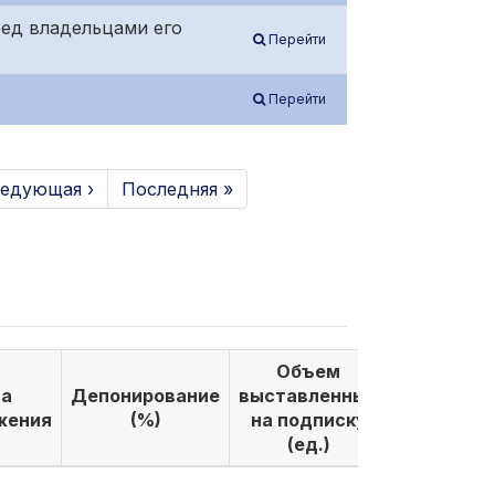
ред владельцами его
Перейти
Перейти
едующая ›
Последняя »
Объем
Объем
а
Депонирование
выставленных
выкуплен
жения
(%)
на подписку
по подпи
(ед.)
(ед.)