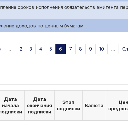
тупление сроков исполнения обязательств эмитента пе
исление доходов по ценным бумагам
я
…
2
3
4
5
6
7
8
9
10
…
Сл
Дата
Дата
Этап
Цен
начала
окончания
Валюта
подписки
предло
подписки
подписки