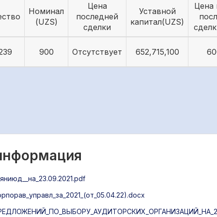
Цена
Цена 
Номинал
Уставной
ество
последней
пос
(UZS)
капитал(UZS)
сделки
сделк
239
900
Отсутствует
652,715,100
60
 информация
ниюд__на_23.09.2021.pdf
порав_управл_за_2021_(от_05.04.22).docx
ЕДЛОЖЕНИЙ_ПО_ВЫБОРУ_АУДИТОРСКИХ_ОРГАНИЗАЦИЙ_НА_20