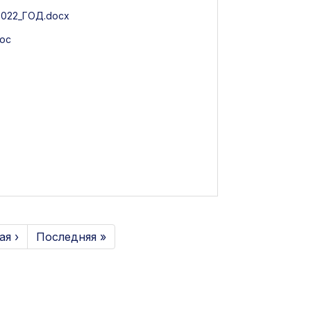
22_ГОД.docx
oc
я ›
Последняя »