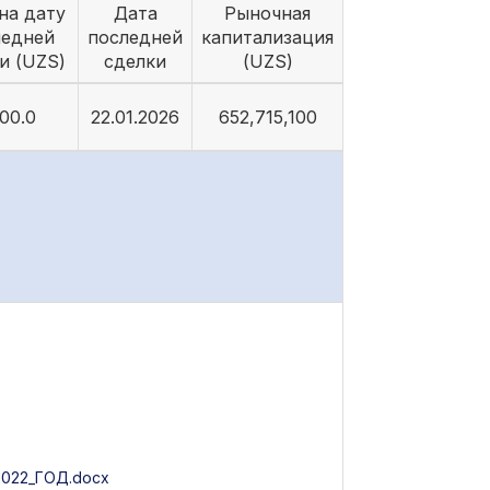
на дату
Дата
Рыночная
ледней
последней
капитализация
и (UZS)
сделки
(UZS)
00.0
22.01.2026
652,715,100
22_ГОД.docx