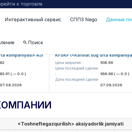
рейти к торговле
Интерактивный сервис
СППЗ Nego
Данные по
вление
Поиск
 kompaniyasi> AJ)
KFSKP (<Kafolat sug'urta kompaniyasi>
Цена закрытия :
936.99
Цена последний сделки
91
( — 0.0 )
:
956.98
( — 0.0 )
Дата последней сделки
08.2026
:
07.08.2026
КОМПАНИИ
<Toshneftegazqurilish> aksiyadorlik jamiyati