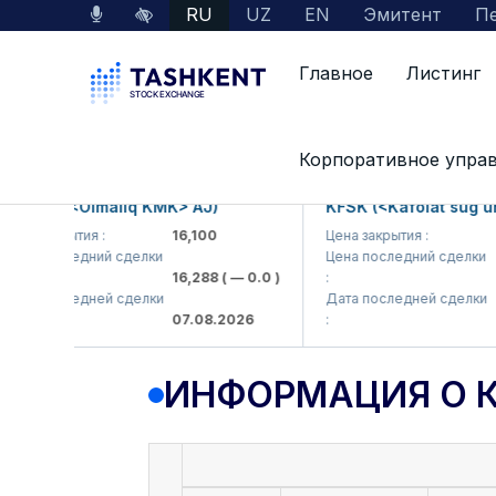
RU
UZ
EN
Эмитент
Пе
Главное
Листинг
Данные по рынку
Информация о компании
Корпоративное упра
MKP (<Olmaliq KMK> AJ)
KFSK (<Kafolat sug'urta
а закрытия :
16,100
Цена закрытия :
82
а последний сделки
Цена последний сделки
16,288
( — 0.0 )
:
83.
а последней сделки
Дата последней сделки
07.08.2026
:
07.
ИНФОРМАЦИЯ О 