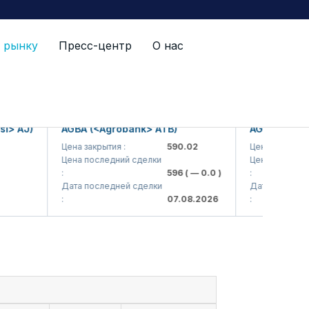
 рынку
Пресс-центр
О нас
 AJ)
AGBA (<Agrobank> ATB)
AGBAP (<Agrob
Цена закрытия :
590.02
Цена закрытия :
Цена последний сделки
Цена последний с
:
596
( — 0.0 )
:
Дата последней сделки
Дата последней 
:
07.08.2026
: