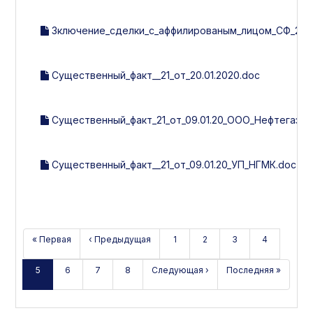
Зключение_сделки_с_аффилированым_лицом_СФ_21_от_
Существенный_факт__21_от_20.01.2020.doc
Существенный_факт_21_от_09.01.20_ООО_Нефтегазм
Существенный_факт__21_от_09.01.20_УП_НГМК.doc
« Первая
‹ Предыдущая
1
2
3
4
5
6
7
8
Следующая ›
Последняя »