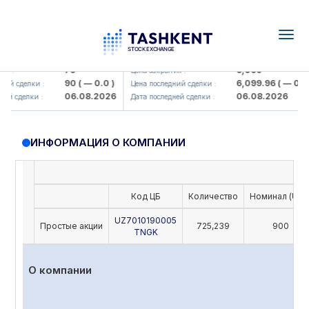
Togg
navig
amkorbank> ATB)
UZMK (<O'zmetkombinat> AJ)
79
6,099
 :
Цена закрытия :
90
( — 0.0 )
6,099.96
( — 0.0 )
ий сделки :
Цена последний сделки :
06.08.2026
06.08.2026
й сделки :
Дата последней сделки :
ИНФОРМАЦИЯ О КОМПАНИИ
Код ЦБ
Количество
Номинал (UZS
UZ7010190005
Простые акции
725,239
900
TNGK
О компании