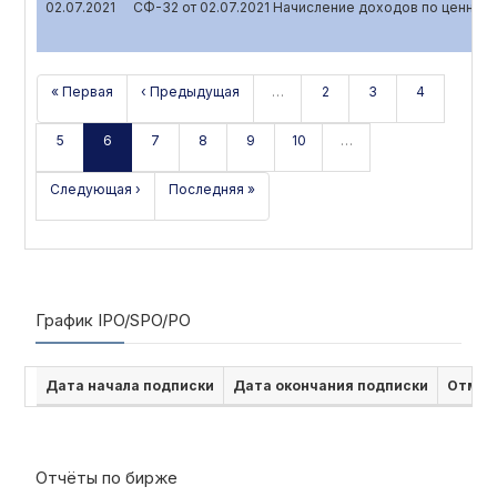
02.07.2021
СФ-32 от 02.07.2021 Начисление доходов по ценным
« Первая
‹ Предыдущая
…
2
3
4
5
6
7
8
9
10
…
Следующая ›
Последняя »
График IPO/SPO/PO
Дата начала подписки
Дата окончания подписки
Отмен
Отчёты по бирже