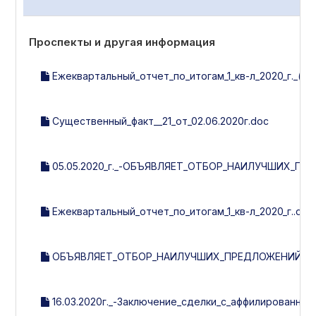
Проспекты и другая информация
Ежеквартальный_отчет_по_итогам_1_кв-л_2020_г._(ут
Существенный_факт__21_от_02.06.2020г.doc
05.05.2020_г._-ОБЪЯВЛЯЕТ_ОТБОР_НАИЛУЧШИХ_П
Ежеквартальный_отчет_по_итогам_1_кв-л_2020_г..doc
ОБЪЯВЛЯЕТ_ОТБОР_НАИЛУЧШИХ_ПРЕДЛОЖЕНИЙ_НА
16.03.2020г._-Заключение_сделки_с_аффилированным