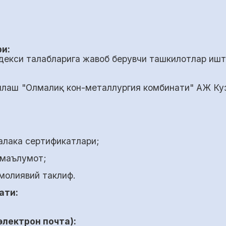
и:
декси талабларига жавоб берувчи ташкилотлар ишт
нлаш "Олмалиқ кон-металлургия комбинати" АЖ Куз
малака сертификатлари;
 маълумот;
молиявий таклиф.
ати:
лектрон почта):