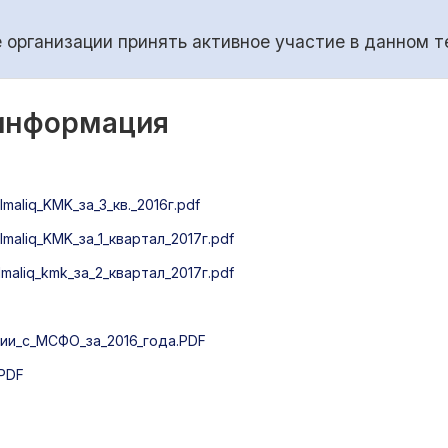
организации принять активное участие в данном т
 информация
aliq_KMK_за_3_кв._2016г.pdf
aliq_KMK_за_1_квартал_2017г.pdf
aliq_kmk_за_2_квартал_2017г.pdf
ии_с_МСФО_за_2016_года.PDF
PDF