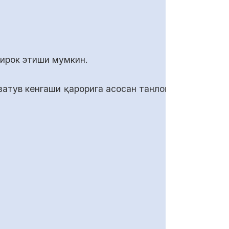
ирок этиши мумкин.
атув кенгаши қарорига асосан танлов (тендер)