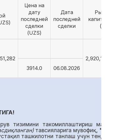
Цена на
дату
Дата
Рыночная
ой
последней
последней
капитализация
UZS)
сделки
сделки
(UZS)
(UZS)
51,282
2,920,112,372,282
3914.0
06.08.2026
ТИГА!
арув тизимини такомиллаштириш мақсадида,
асдиқланган)
тавсияларига мувофиқ,
"Олмалиқ
устақил ташкилотни танлаш учун тендер эълон