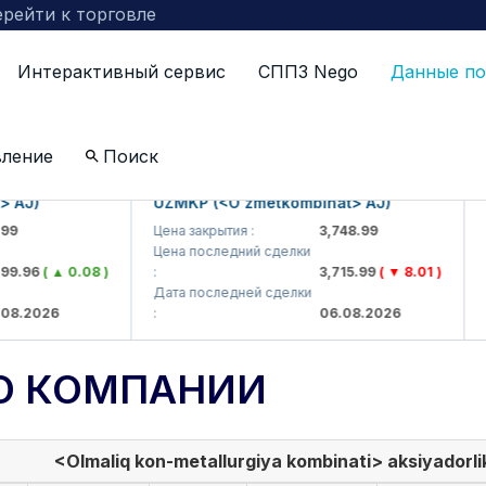
рейти к торговле
Интерактивный сервис
СППЗ Nego
Данные по
вление
Поиск
)
UZMKP (<O'zmetkombinat> AJ)
KVTS
Цена закрытия :
3,748.99
Цена 
Цена последний сделки
Цена 
6
( ▲ 0.08 )
:
3,715.99
( ▼ 8.01 )
:
Дата последней сделки
Дата 
026
:
06.08.2026
:
О КОМПАНИИ
<Olmaliq kon-metallurgiya kombinati> aksiyadorlik