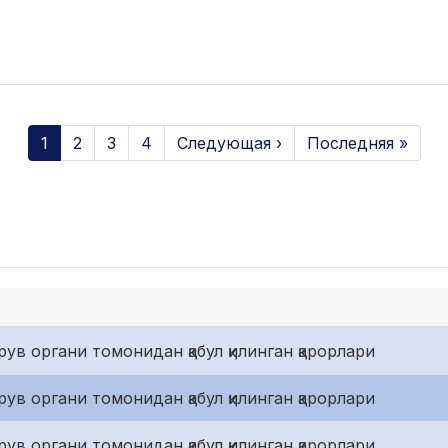
1
2
3
4
Следующая ›
Последняя »
ув органи томонидан қабул қилинган қарорлари
ув органи томонидан қабул қилинган қарорлари
ув органи томонидан қабул қилинган қарорлари