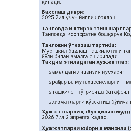
қилади.
Баҳолаш даври:
2025 йил учун йиллик баҳолаш.
Танловда иштирок этиш шартлар
Танловда Корпоратив бошқарув Ко
Танловни ўтказиш тартиби:
Мустақил баҳолаш ташкилотини та
йўли билан амалга оширилади.
Тақдим этиладиган ҳужжатлар:
амалдаги лицензия нусхаси;
ü
раҳбар ва мутахассисларнинг 
ü
ташкилот тўғрисида батафсил
ü
хизматларни кўрсатиш бўйича 
ü
Ҳужжатларни қабул қилиш мудд
2026 йил
2
апрелга қадар.
Ҳужжатларни юбориш манзили (э