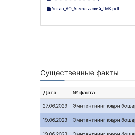
Устав_АО_Алмалыкский_ГМК.pdf
Существенные факты
Дата
№ факта
27.06.2023
Эмитентнинг юқори бошқар
19.06.2023
Эмитентнинг юқори бошқар
19.06.2023
Эмитентнинг юқори бошқар