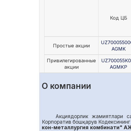
Код ЦБ
UZ70005500
Простые акции
AGMK
Привилегированные
UZ700055K0
акции
AGMKP
О компании
Акциядорлик жамиятлари с
Корпоратив бошқарув Кодексинин
кон-металлургия комбинати" А