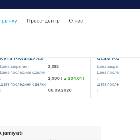
 рынку
Пресс-центр
О нас
 (<Kvarts> AJ)
QZSM (<Qizilqumsement
закрытия :
2,385
Цена закрытия :
1,
последний сделки
Цена последний сделки
2,900
( ▲ 204.01 )
:
1,
последней сделки
Дата последней сделки
06.08.2026
:
06
 jamiyati