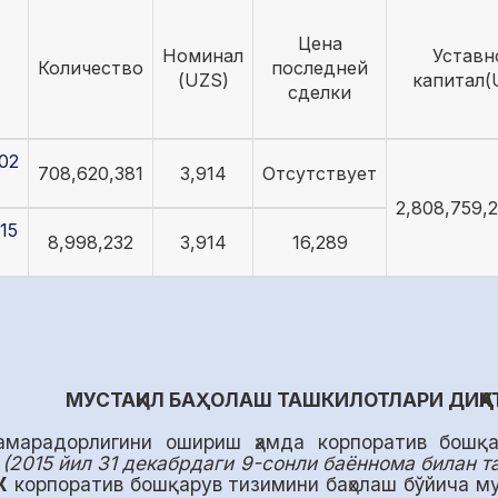
Цена
Номинал
Уставн
Количество
последней
(UZS)
капитал(
сделки
02
708,620,381
3,914
Отсутствует
2,808,759,2
15
8,998,232
3,914
16,289
МУСТАҚИЛ БАҲОЛАШ ТАШКИЛОТЛАРИ ДИҚҚА
амарадорлигини ошириш ҳамда корпоратив бошқ
г
(2015 йил 31 декабрдаги 9-сонли баённома билан т
Ж
корпоратив бошқарув тизимини баҳолаш бўйича м