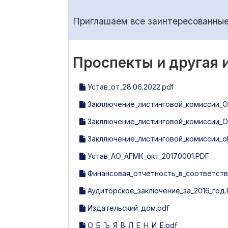
Приглашаем все заинтересованные 
Проспекты и другая
Устав_от_28.06.2022.pdf
Закллючение_листинговой_комиссии_Olm
Закллючение_листинговой_комиссии_Olm
Закллючение_листинговой_комиссии_olm
Устав_АО_АГМК_окт_20170001.PDF
Финансовая_отчетность_в_соответств
Аудиторское_заключение_за_2016_год.
Издательский_дом.pdf
О_Б_Ъ_Я_В_Л_Е_Н_И_Е.pdf