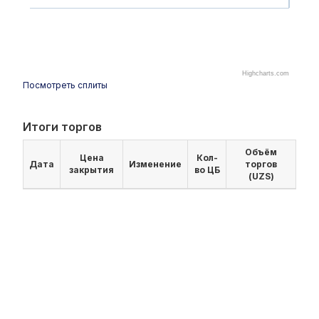
Highcharts.com
Посмотреть сплиты
Итоги торгов
Объём
Цена
Кол-
Дата
Изменение
торгов
закрытия
во ЦБ
(UZS)