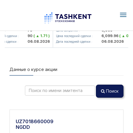
Togg
navig
amkorbank> ATB)
UZMK (<O'zmetkombinat> AJ)
79
6,099
я :
Цена закрытия :
90
( ▲ 1.71 )
6,099.96
( ▲ 0.08
ий сделки :
Цена последний сделки :
06.08.2026
06.08.2026
ей сделки :
Дата последней сделки :
Данные о курсе акции
Поиск
UZ7018660009
NGDD