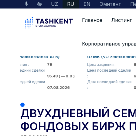
UZ
RU
EN
Эмитент
Пе
Главное
Листинг
Главная
Пресс-центр
Новости
Двухд
Корпоративное упра
KB (<Hamkorbank> ATB)
UZMK (<O'zmetkombinat> 
а закрытия :
79
Цена закрытия :
6,09
а последний сделки
Цена последний сделки
95.49
( — 0.0 )
:
6,40
а последней сделки
Дата последней сделки
07.08.2026
:
07.0
ДВУХДНЕВНЫЙ СЕМ
ФОНДОВЫХ БИРЖ П