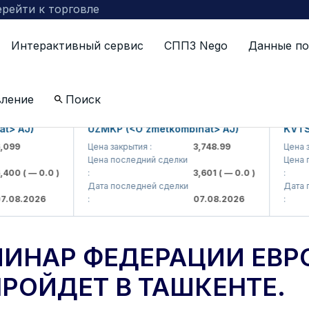
рейти к торговле
Интерактивный сервис
СППЗ Nego
Данные по
невный семинар Федерации Евро-Азиатских фондовых
вление
Поиск
AJ)
UZMKP (<O'zmetkombinat> AJ)
KVTS (<K
9
Цена закрытия :
3,748.99
Цена закры
Цена последний сделки
Цена посл
0
( — 0.0 )
:
3,601
( — 0.0 )
:
Дата последней сделки
Дата пос
8.2026
:
07.08.2026
:
ИНАР ФЕДЕРАЦИИ ЕВР
РОЙДЕТ В ТАШКЕНТЕ.