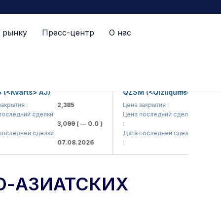
 рынку
Пресс-центр
О нас
 бирж пройдет в Ташкенте.
varts> AJ)
QZSM (<Qizilqumsement> AJ)
тия :
2,385
Цена закрытия :
1,208
едний сделки
Цена последний сделки
3,099
( — 0.0 )
:
1,220
( — 0
ледней сделки
Дата последней сделки
07.08.2026
:
07.08.202
О-АЗИАТСКИХ