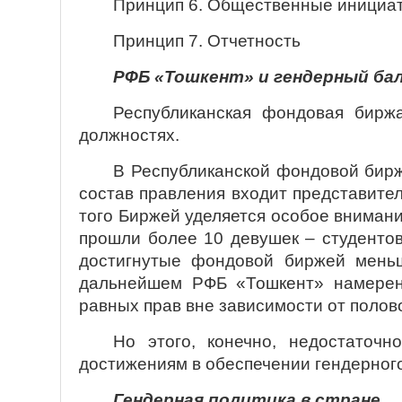
Принцип 6. Общественные инициат
Принцип 7. Отчетность
РФБ «Тошкент» и гендерный ба
Республиканская фондовая бирж
должностях.
В Республиканской фондовой бирж
состав правления входит представит
того Биржей уделяется особое внимани
прошли более 10 девушек – студентов
достигнутые фондовой биржей мень
дальнейшем РФБ «Тошкент» намерено
равных прав вне зависимости от полов
Но этого, конечно, недостаточ
достижениям в обеспечении гендерного
Гендерная политика в стране