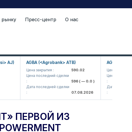
 рынку
Пресс-центр
О нас
mpowerment Principles (WEPs)
)
AGBA (<Agrobank> ATB)
AGBAP (<Agrobank
Цена закрытия :
590.02
Цена закрытия :
Цена последний сделки
Цена последний сдел
:
596
( — 0.0 )
:
Дата последней сделки
Дата последней сде
:
07.08.2026
:
Т» ПЕРВОЙ ИЗ
MPOWERMENT