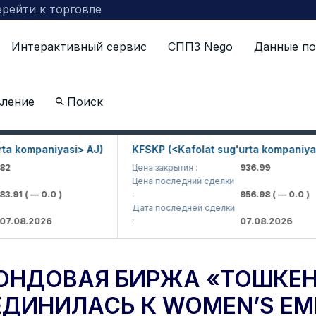
рейти к торговле
Интерактивный сервис
СППЗ Nego
Данные по
вление
Поиск
» первой из Узбекистана присоединилась к Women’s E
mpaniyasi> AJ)
KFSKP (<Kafolat sug'urta kompaniyasi> AJ
Цена закрытия :
936.99
Цена последний сделки
 — 0.0 )
:
956.98
( — 0.0 )
Дата последней сделки
2026
:
07.08.2026
ОНДОВАЯ БИРЖА «ТОШКЕН
ЕДИНИЛАСЬ К WOMEN’S E