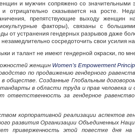
енщин и мужчин сопряжено со значительными э
ь и отрицательно сказывается на росте. Нед
раничения, препятствующие выходу женщин на
циокультурные факторы), связаны с большими
ды от устранения гендерных разрывов даже бол
незамедлительно сосредоточить свои усилия на 
выки и талант не имеют гендерной окраски, по м
зможностей женщин
Women
’
s
Empowerment
Princi
ководство по продвижению гендерного равенст
 и в обществе. Созданные Глобальным договор
андарты в области труда и прав человека и 
ут ответственность за гендерное равенство
вом корпоративной реализации аспектов генд
ивого развития Организации Объединенных Наци
ует приверженность этой повестке дня на 