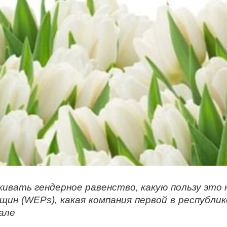
ивать гендерное равенство, какую пользу это
щин (
WEPs
), какая компания первой в республи
але