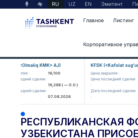
RU
UZ
EN
Эмитент
Пе
Главное
Листинг
Главная
Пресс-центр
Новости
Корпоративное упра
Республиканская фондовая биржа «Тошкент
 (<Olmaliq KMK> AJ)
KFSK (<Kafolat sug'urta ko
акрытия :
16,100
Цена закрытия :
82
оследний сделки
Цена последний сделки
16,288
( — 0.0 )
:
83.91
(
оследней сделки
Дата последней сделки
07.08.2026
:
07.08.
РЕСПУБЛИКАНСКАЯ Ф
УЗБЕКИСТАНА ПРИСО