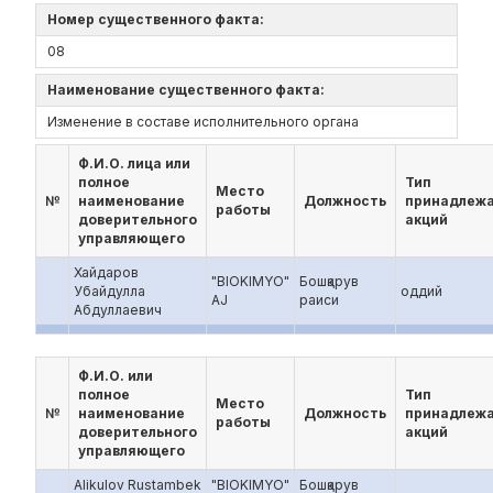
Номер существенного факта:
08
Наименование существенного факта:
Изменение в составе исполнительного органа
Ф.И.О. лица или
полное
Тип
Место
№
наименование
Должность
принадлеж
работы
доверительного
акций
управляющего
Хайдаров
"BIOKIMYO"
Бошқарув
Убайдулла
оддий
AJ
раиси
Абдуллаевич
Ф.И.О. или
полное
Тип
Место
№
наименование
Должность
принадлеж
работы
доверительного
акций
управляющего
Alikulov Rustambek
"BIOKIMYO"
Бошқарув