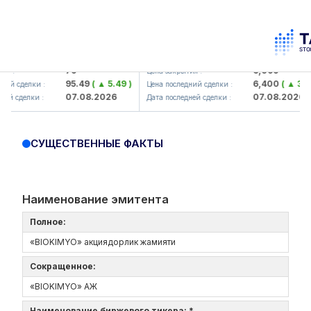
amkorbank> ATB)
UZMK (<O'zmetkombinat> AJ)
79
6,099
 :
Цена закрытия :
95.49
( ▲ 5.49 )
6,400
( ▲ 300.0
й сделки :
Цена последний сделки :
07.08.2026
07.08.2026
й сделки :
Дата последней сделки :
СУЩЕСТВЕННЫЕ ФАКТЫ
Наименование эмитента
Полное:
«BIOKIMYO» акциядорлик жамияти
Сокращенное:
«BIOKIMYO» АЖ
Наименование биржевого тикера: *