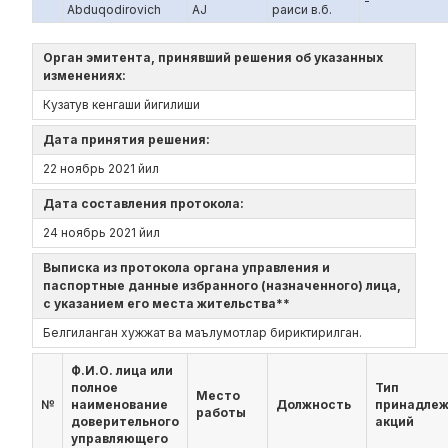
-
Abduqodirovich
AJ
раиси в.б.
Орган эмитента, принявший решения об указанных
изменениях:
Кузатув кенгаши йигилиши
Дата принятия решения:
22 ноябрь 2021 йил
Дата составления протокола:
24 ноябрь 2021 йил
Выписка из протокола органа управления и
паспортные данные избранного (назначенного) лица,
с указанием его места жительства**
Белгиланган хужжат ва маълумотлар бириктирилган.
Ф.И.О. лица или
полное
Тип
Место
№
наименование
Должность
принадле
работы
доверительного
акций
управляющего