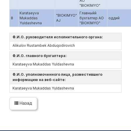
АО
"BIOKIMYO"
Karataeyva
Главныйй
"BIOKIMYO"
8
Mukaddas
бухгалтер АО
оддий
AJ
Yuldashevna
"BIOKIMYO"
Ф.И.О. руководителя исполнительного органа:
Alikulov Rustambek Abduqodirovich
Ф.И.О. главного бухгалтера:
Karataeyva Mukaddas Yuldashevna
Ф.И.О. уполномоченного лица, разместившего
информацию на веб-сайте:
Karataeyva Mukaddas Yuldashevna
Назад