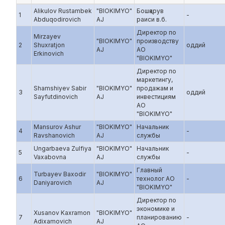
Alikulov Rustambek
"BIOKIMYO"
Бошқарув
1
-
Abduqodirovich
AJ
раиси в.б.
Директор по
Mirzayev
"BIOKIMYO"
производству
2
Shuxratjon
оддий
AJ
АО
Erkinovich
"BIOKIMYO"
Директор по
маркетингу,
Shamshiyev Sabir
"BIOKIMYO"
продажам и
3
оддий
Sayfutdinovich
AJ
инвестициям
АО
"BIOKIMYO"
Mansurov Ashur
"BIOKIMYO"
Начальник
4
-
Ravshanovich
AJ
службы
Ungarbaeva Zulfiya
"BIOKIMYO"
Начальник
5
-
Vaxabovna
AJ
службы
Главный
Turbayev Baxodir
"BIOKIMYO"
6
технолог АО
-
Daniyarovich
AJ
"BIOKIMYO"
Директор по
экономике и
Xusanov Kaxramon
"BIOKIMYO"
7
планированию
-
Adixamovich
AJ