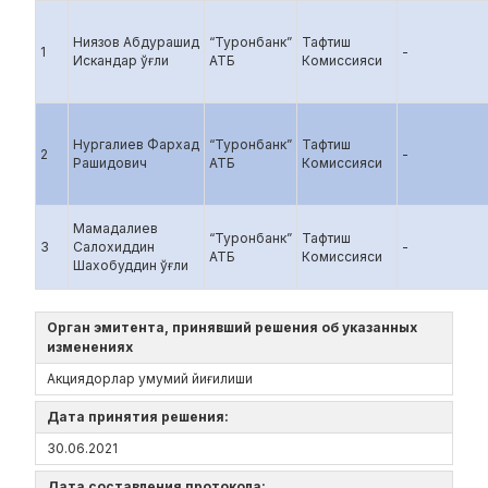
Ниязов Абдурашид
“Туронбанк”
Тафтиш
1
-
Искандар ўғли
АТБ
Комиссияси
Нургалиев Фархад
“Туронбанк”
Тафтиш
2
-
Рашидович
АТБ
Комиссияси
Мамадалиев
“Туронбанк”
Тафтиш
3
Салохиддин
-
АТБ
Комиссияси
Шахобуддин ўғли
Орган эмитента, принявший решения об указанных
изменениях
Акциядорлар умумий йиғилиши
Дата принятия решения:
30.06.2021
Дата составления протокола: