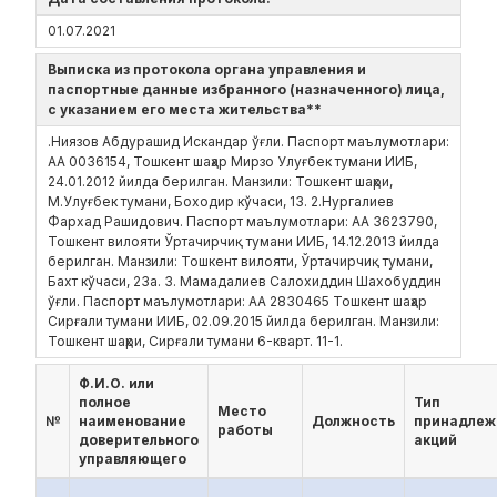
01.07.2021
Выписка из протокола органа управления и
паспортные данные избранного (назначенного) лица,
с указанием его места жительства**
.Ниязов Абдурашид Искандар ўғли. Паспорт маълумотлари:
АА 0036154, Тошкент шаҳар Мирзо Улуғбек тумани ИИБ,
24.01.2012 йилда берилган. Манзили: Тошкент шаҳри,
М.Улуғбек тумани, Боходир кўчаси, 13. 2.Нургалиев
Фархад Рашидович. Паспорт маълумотлари: АА 3623790,
Тошкент вилояти Ўртачирчиқ тумани ИИБ, 14.12.2013 йилда
берилган. Манзили: Тошкент вилояти, Ўртачирчиқ тумани,
Бахт кўчаси, 23а. 3. Мамадалиев Салохиддин Шахобуддин
ўғли. Паспорт маълумотлари: АА 2830465 Тошкент шаҳар
Сирғали тумани ИИБ, 02.09.2015 йилда берилган. Манзили:
Тошкент шаҳри, Сирғали тумани 6-кварт. 11-1.
Ф.И.О. или
полное
Тип
Место
№
наименование
Должность
принадлеж
работы
доверительного
акций
управляющего