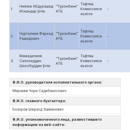
Тафтиш
Ниязов Абдурашид
“Туронбанк”
1
Комиссияси
-
Искандар ўғли
АТБ
аъзоси
Тафтиш
Нургалиев Фархад
“Туронбанк”
2
Комиссияси
-
Рашидович
АТБ
аъзоси
Мамадалиев
Тафтиш
“Туронбанк”
3
Салохиддин
Комиссияси
-
АТБ
Шахобуддин ўғли
аъзоси
Ф.И.О. руководителя исполнительного органа:
Мирзаев Чори Садибакосович
Ф.И.О. главного бухгалтера:
Бозоров Шерзод Эшманович
Ф.И.О. уполномоченного лица, разместившего
информацию на веб-сайте: