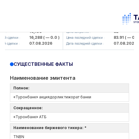
lmaliq KMK> AJ)
KFSK (<Kafolat sug'urta kompaniya
16,100
82
 :
Цена закрытия :
16,288
( — 0.0 )
83.91
( — 0.0 )
й сделки :
Цена последний сделки :
07.08.2026
07.08.2026
й сделки :
Дата последней сделки :
СУЩЕСТВЕННЫЕ ФАКТЫ
Наименование эмитента
Полное:
«Туронбанк» акциядорлик тижорат банки
Сокращенное:
«Туронбанк» АТБ
Наименование биржевого тикера: *
TNBN