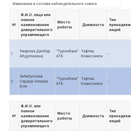
Изменение в составе наблюдательного совета
Ф.И.О. лица или
полное
Тип
Место
№
наименование
Должность
принадлеж
работы
доверительного
акций
управляющего
Умарова Дилбар
“Туронбанк”
Тафтиш
1
-
Абдуллаевна
АТБ
Комиссияси
Хабибуллаев
“Туронбанк”
Тафтиш
2
Сардор Алишер
-
АТБ
Комиссияси
ўғли
Ф.И.О. или
полное
Тип
Место
№
наименование
Должность
принадлеж
работы
доверительного
акций
управляющего