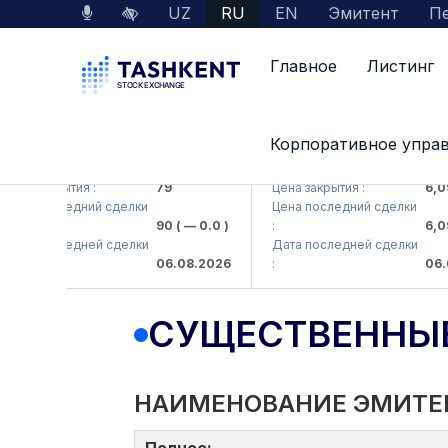
UZ
RU
EN
Эмитент
Пе
Главное
Листинг
Корпоративное упра
KB (<Hamkorbank> ATB)
UZMK (<O'zmetkombinat> A
на закрытия :
79
Цена закрытия :
6,099
на последний сделки
Цена последний сделки
90
( — 0.0 )
:
6,099
та последней сделки
Дата последней сделки
06.08.2026
:
06.08
СУЩЕСТВЕННЫ
НАИМЕНОВАНИЕ ЭМИТЕ