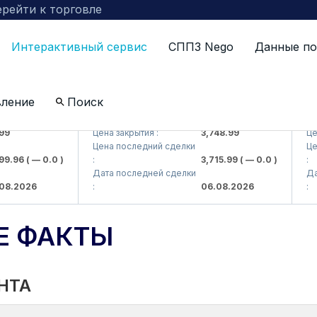
рейти к торговле
Интерактивный сервис
СППЗ Nego
Данные по
вление
Поиск
J)
UZMKP (<O'zmetkombinat> AJ)
KVTS
Цена закрытия :
3,748.99
Цена 
Цена последний сделки
Цена 
.96
( — 0.0 )
:
3,715.99
( — 0.0 )
:
Дата последней сделки
Дата 
.2026
:
06.08.2026
:
Е ФАКТЫ
НТА