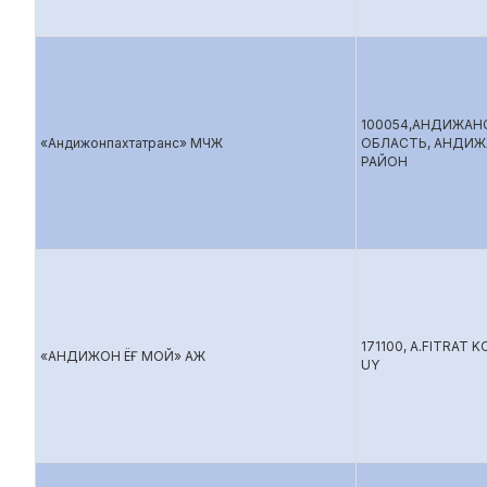
100054,АНДИЖАН
«Андижонпахтатранс» МЧЖ
ОБЛАСТЬ, АНДИ
РАЙОН
171100, A.FITRAT K
«АНДИЖОН ЁҒ МОЙ» АЖ
UY