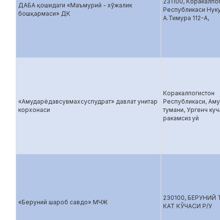
231100, Коракалпо
ДАБА қошидаги «Маъмурий - хўжалик
Республикаси Нуку
бошқармаси» ДК
А.Тимура 112-А,
Коракалпогистон
«Амударёдавсувмахсуспудрат» давлат унитар
Республикаси, Ам
корхонаси
тумани, Ургенч куч
ракамсиз уй
230100, БЕРУНИЙ
«Беруний шароб савдо» МЧЖ
КАТ КЎЧАСИ Р/У