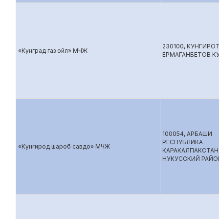
230100, КУНГИРО
«Кунград газ ойл» МЧЖ
ЕРМАГАНБЕТОВ КУ
100054, АРБАШИ
РЕСПУБЛИКА
«Кунғирод шароб савдо» МЧЖ
КАРАКАЛПАКСТАН
НУКУССКИЙ РАЙО