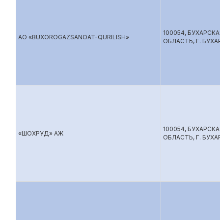
100054, БУХАРСКА
АО «BUXOROGAZSANOAT-QURILISH»
ОБЛАСТЬ, Г. БУХАР
100054, БУХАРСКА
«ШОХРУД» АЖ
ОБЛАСТЬ, Г. БУХА