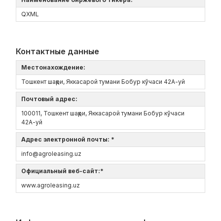
QXML
Контактные данные
Местонахождение:
Тошкент шаҳри, Яккасарой тумани Бобур кўчаси 42А-уй
Почтовый адрес:
100011, Тошкент шаҳри, Яккасарой тумани Бобур кўчаси
42А-уй
Адрес электронной почты: *
info@agroleasing.uz
Официальный веб-сайт:*
www.agroleasing.uz