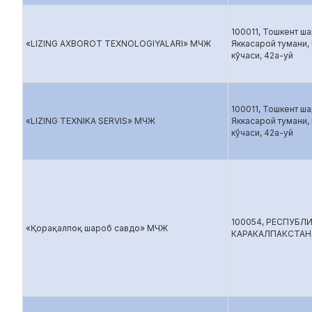
100011, Тошкент шаҳ
«LIZING AXBOROT TEXNOLOGIYALARI» МЧЖ
Яккасарой тумани,
кўчаси, 42а-уй
100011, Тошкент шаҳ
«LIZING TEXNIKA SERVIS» МЧЖ
Яккасарой тумани,
кўчаси, 42а-уй
100054, РЕСПУБЛ
«Қорақалпоқ шароб савдо» МЧЖ
КАРАКАЛПАКСТАН,