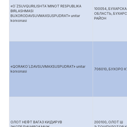
«O`ZSUVQURILISHTA`MINOT RESPUBLIKA
100054, БУХАРСКА
BIRLASHMASI
ОБЛАСТЬ, БУХАР
BUXORODAVSUVMAXSUSPUDRAT» unitar
РАЙОН
korxonasi
«QORAKO`LDAVSUVMAXSUSPUDRAT» unitar
706010, БУХОРО 
korxonasi
ОЛОТ НЕФТ ВАГАЗ КИДИРУВ
200100, ОЛОТ Ш
ЭКСПЕДИЦИЯСИ МЧЖ
Э.ТОШПУЛОТОВ 