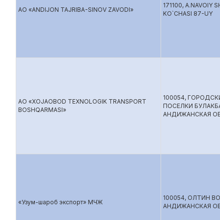
171100, A.NAVOIY 
АО «ANDIJON TAJRIBA-SINOV ZAVODI»
KO`CHASI 87-UY
100054, ГОРОДСК
АО «XOJAOBOD TEXNOLOGIK TRANSPORT
ПОСЕЛКИ БУЛАК
BOSHQARMASI»
АНДИЖАНСКАЯ О
100054, ОЛТИН В
«Узум-шароб экспорт» МЧЖ
АНДИЖАНСКАЯ ОБ