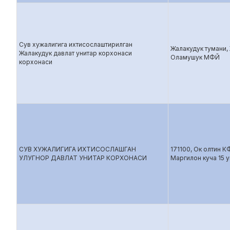
Сув хужалигига ихтисослаштирилган
Жалакудук тумани,
Жалакудук давлат унитар корхонаси
Оламушук МФЙ
корхонаси
СУВ ХУЖАЛИГИГА ИХТИСОСЛАШГАН
171100, Ок олтин 
УЛУГНОР ДАВЛАТ УНИТАР КОРХОНАСИ
Маргилон куча 15 у