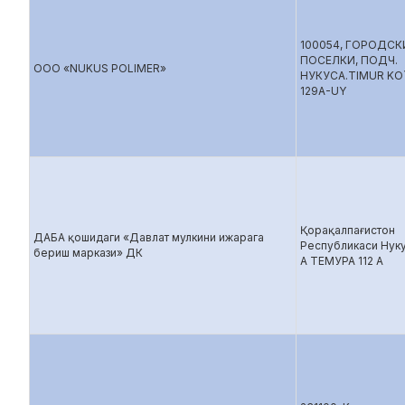
100054, ГОРОДСК
ПОСЕЛКИ, ПОДЧ.
ООО «NUKUS POLIMER»
НУКУСA.TIMUR KO`
129A-UY
Қорақалпағистон
ДАБА қошидаги «Давлат мулкини ижарага
Республикаси Нуку
бериш маркази» ДК
А ТЕМУРА 112 А