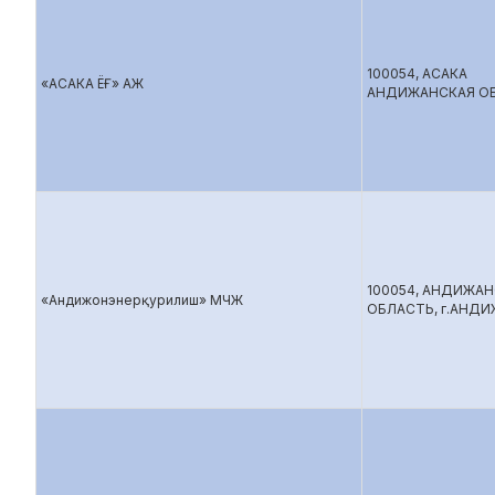
100054, АСАКА
«АСАКА ЁҒ» АЖ
АНДИЖАНСКАЯ О
100054, АНДИЖА
«Андижонэнерқурилиш» МЧЖ
ОБЛАСТЬ, г.АНД