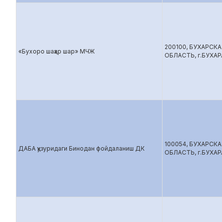
200100, БУХАРСКА
«Бухоро шаҳар шар» МЧЖ
ОБЛАСТЬ, г.БУХАР
100054, БУХАРСКА
ДАБА ҳузуридаги Бинодан фойдаланиш ДК
ОБЛАСТЬ, г.БУХАР