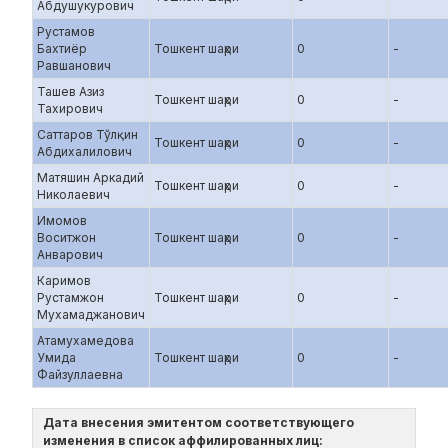
Абдушукурович
Рустамов
Бахтиёр
Тошкент шаҳри
0
-
Равшанович
Ташев Азиз
Тошкент шаҳри
0
-
Тахирович
Саттаров Тўлқин
Тошкент шаҳри
0
-
Абдихалилович
Матяшин Аркадий
Тошкент шаҳри
0
-
Николаевич
Имомов
Воситжон
Тошкент шаҳри
0
-
Анварович
Каримов
Рустамжон
Тошкент шаҳри
0
-
Мухамаджанович
Атамухамедова
Умида
Тошкент шаҳри
0
-
Файзуллаевна
Дата внесения эмитентом соответствующего
изменения в список аффилированных лиц: