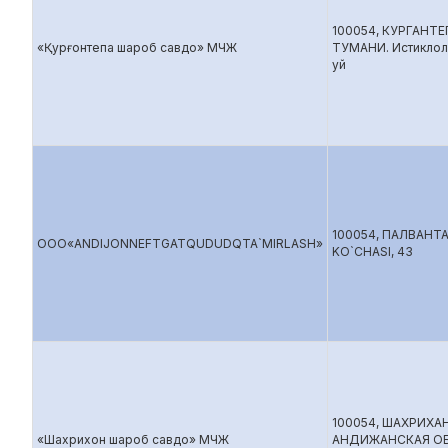
100054, КУРГАНТЕ
«Қурғонтепа шароб савдо» МЧЖ
ТУМАНИ. Истиклол 
уй
100054, ПАЛВАН
ООО«ANDIJONNEFTGATQUDUDQTA`MIRLASH»
KO`CHASI, 43
100054, ШАХРИХА
«Шахрихон шароб савдо» МЧЖ
АНДИЖАНСКАЯ ОБ