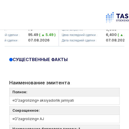
korbank> ATB)
UZMK (<O'zmetkombinat> AJ)
79
6,099
Цена закрытия :
95.49
( ▲ 5.49 )
6,400
( ▲ 300.04 
делки :
Цена последний сделки :
07.08.2026
07.08.2026
делки :
Дата последней сделки :
СУЩЕСТВЕННЫЕ ФАКТЫ
Наименование эмитента
Полное:
«O’zagrolizing» aksiyadorlik jamiyati
Сокращенное:
«O’zagrolizing» AJ
Наименование биржевого тикера: *