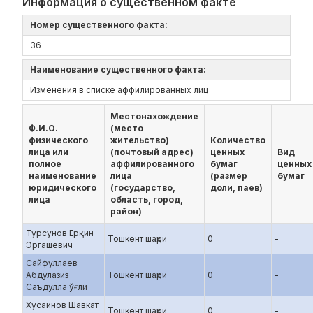
Информация о существенном факте
Номер существенного факта:
36
Наименование существенного факта:
Изменения в списке аффилированных лиц
Местонахождение
Ф.И.О.
(место
физического
жительство)
Количество
лица или
(почтовый адрес)
ценных
Вид
полное
аффилированного
бумаг
ценных
наименование
лица
(размер
бумаг
юридического
(государство,
доли, паев)
лица
область, город,
район)
Турсунов Ёрқин
Тошкент шаҳри
0
-
Эргашевич
Сайфуллаев
Абдулазиз
Тошкент шаҳри
0
-
Саъдулла ўғли
Хусаинов Шавкат
Тошкент шаҳри
0
-