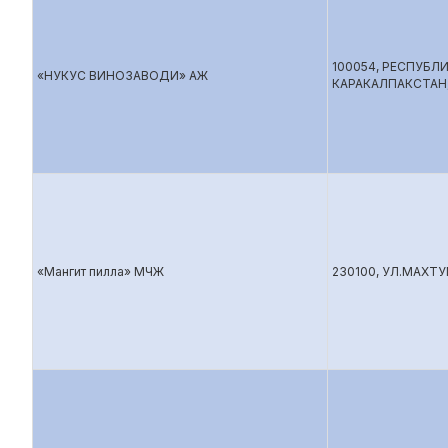
100054, РЕСПУБЛ
«НУКУС ВИНОЗАВОДИ» АЖ
КАРАКАЛПАКСТАН,
«Мангит пилла» МЧЖ
230100, УЛ.МАХТ