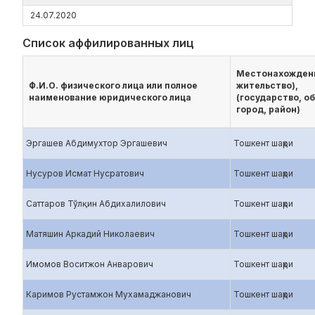
24.07.2020
Список аффилированных лиц
Местонахождени
Ф.И.О. физического лица или полное
жительство),
наименование юридического лица
(государство, об
город, район)
Эргашев Абдимухтор Эргашевич
Тошкент шаҳри
Нусуров Исмат Нусратович
Тошкент шаҳри
Саттаров Тўлқин Абдихалилович
Тошкент шаҳри
Матяшин Аркадий Николаевич
Тошкент шаҳри
Имомов Воситжон Анварович
Тошкент шаҳри
Каримов Рустамжон Мухамаджанович
Тошкент шаҳри