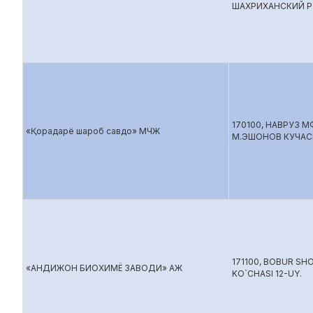
ШАХРИХАНСКИЙ Р
170100, НАВРУЗ 
«Қорадарё шароб савдо» МЧЖ
М.ЭШОНОВ КУЧАС
171100, BOBUR SH
«АНДИЖОН БИОХИМЁ ЗАВОДИ» АЖ
KO`CHASI 12-UY.