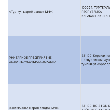
100054, ТУРТКУЛ
«Турткул шароб савдо» МЧЖ
РЕСПУБЛИКА
КАРАКАЛПАКСТАН
231100, Коракалпо
УНИТАРНОЕ ПРЕДПРИЯТИЕ
Республикаси, Ху
XUJAYLIDAVSUVMAXSUSPUDRAT
тумани, ул.Аэропор
231100, BO`STON 
«Элликқалъа шароб савдо» МЧЖ
TO`RTKO`L SHOX 