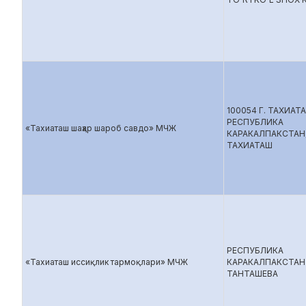
100054 Г. ТАХИАТ
РЕСПУБЛИКА
«Тахиаташ шаҳар шароб савдо» МЧЖ
КАРАКАЛПАКСТАН
ТАХИАТАШ
РЕСПУБЛИКА
«Тахиаташ иссиқлик тармоқлари» МЧЖ
КАРАКАЛПАКСТАН 
ТАНТАШЕВА