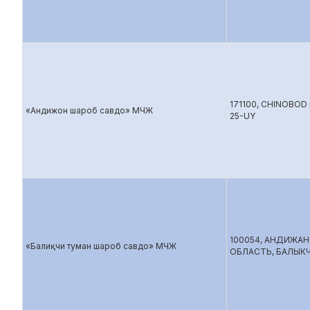
171100, CHINOBOD
«Андижон шароб савдо» МЧЖ
25-UY
100054, АНДИЖА
«Балиқчи туман шароб савдо» МЧЖ
ОБЛАСТЬ, БАЛЫК