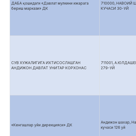
ДАБА қошидаги «Давлат мулкини ижарага
710000, НАВОИЙ 
бериш маркази» ДК
КУЧАСИ 30-УЙ
СУВ ХУЖАЛИГИГА ИХТИСОСЛАШГАН
711001, А.ЮЛДАШЕ
АНДИЖОН ДАВЛАТ УНИТАР КОРХОНАС
279-УЙ
Андижон шахар, Н
«Кенгашлар уйи дирекцияси» ДК
кучаси 126 уй