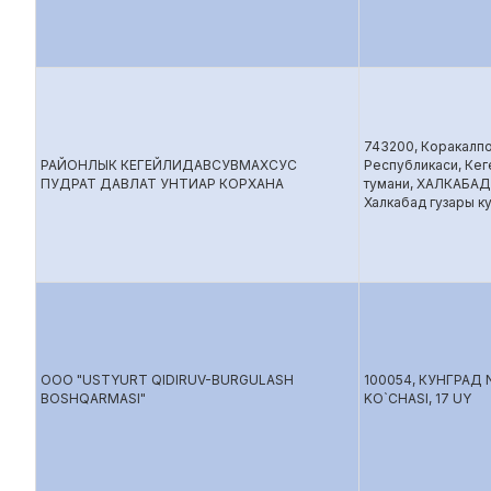
743200, Коракалп
РАЙОНЛЫК КЕГЕЙЛИДАВСУВМАХСУС
Республикаси, Кег
ПУДРАТ ДАВЛАТ УНТИАР КОРХАНА
тумани, ХАЛКАБАД
Халкабад гузары ку
ООО "USTYURT QIDIRUV-BURGULASH
100054, КУНГРАД 
BOSHQARMASI"
KO`CHASI, 17 UY