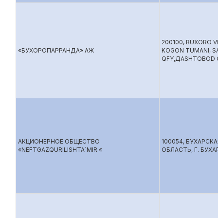
200100, BUXORO VI
«БУХОРОПАРРАНДА» АЖ
KOGON TUMANI, S
QFY,ДАSHTOBOD Q
АКЦИОНЕРНОЕ ОБЩЕСТВО
100054, БУХАРСКА
«NEFTGAZQURILISHTA`MIR «
ОБЛАСТЬ, Г. БУХА