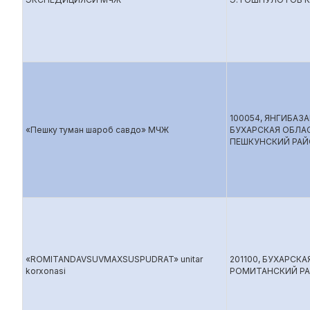
100054, ЯНГИБАЗА
«Пешку туман шароб савдо» МЧЖ
БУХАРСКАЯ ОБЛА
ПЕШКУНСКИЙ РА
«ROMITANDAVSUVMAXSUSPUDRAT» unitar
201100, БУХАРСКА
korxonasi
РОМИТАНСКИЙ Р