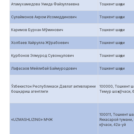
Атамухамедова Умида Файзуллаевна
Тошкент шаҳри
Сулаймонов Акром Исомиддинович
Тошкент шаҳри
Каримов Бурхан Мўминович
Тошкент шаҳри
Холбаев Хайрулла Жўрабоевич
Тошкент шаҳри
Қурбонов Элмурод Сувонқулович
Тошкент шаҳри
Лафасаов Мейлибай Баймуродович
Тошкент шаҳри
Ўзбекистон Республикаси Давлат активларини
100000, Тошкент ша
бошқариш агентлиги
Темур шоҳ кўчаси, 
100011, Тошкент шаҳ
«UZMASHLIZING» МЧЖ
Яккасарой тумани,
кўчаси, 42а-уй