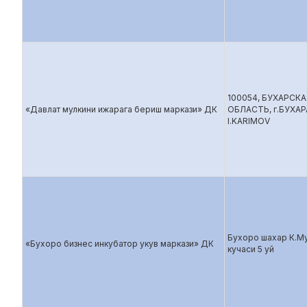
100054, БУХАРСКА
«Давлат мулкини ижарага бериш маркази» ДК
ОБЛАСТЬ, г.БУХАР
I.KARIMOV
Бухоро шахар К.М
«Бухоро бизнес инкубатор укув маркази» ДК
кучаси 5 уй