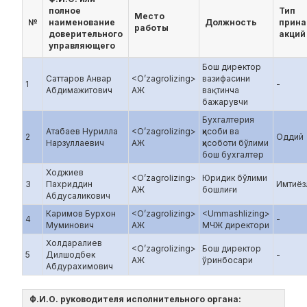
полное
Тип
Место
№
наименование
Должность
прин
работы
доверительного
акций
управляющего
Бош директор
Саттаров Анвар
<O’zagrolizing>
вазифасини
1
-
Абдимажитович
АЖ
вақтинча
бажарувчи
Бухгалтерия
Атабаев Нурилла
<O’zagrolizing>
ҳисоби ва
2
Оддий
Нарзуллаевич
АЖ
ҳисоботи бўлими
бош бухгалтер
Ходжиев
<O’zagrolizing>
Юридик бўлими
3
Пахриддин
Имтиёз
АЖ
бошлиғи
Абдусаликович
Каримов Бурхон
<O’zagrolizing>
<Ummashlizing>
4
-
Муминович
АЖ
МЧЖ директори
Холдаралиев
<O’zagrolizing>
Бош директор
5
Дилшодбек
-
АЖ
ўринбосари
Абдурахимович
Ф.И.О. руководителя исполнительного органа: