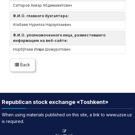
Саттаров Анвар Абдимажитович
Ф.И.О. главного бухгалтера:
Атабаев Нурилла Нарзуллаевич
Ф.И.О. уполномоченного лица, разместившего
информацию на веб-сайте:
Норбўтаев Илҳом Шомуротович
Back
Republican stock exchange «Toshkent»
When using materials published on this site, a link to www.uzse.uz
is required.