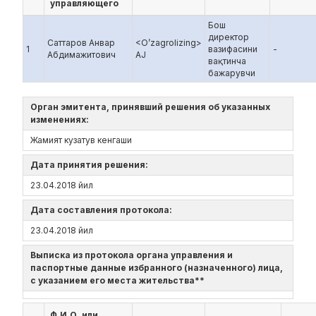
управляющего
Бош
директор
Саттаров Анвар
<O’zagrolizing>
1
вазифасини
-
Абдимажитович
AJ
вақтинча
бажарувчи
Орган эмитента, принявший решения об указанных
изменениях:
Жамият кузатув кенгаши
Дата принятия решения:
23.04.2018 йил
Дата составления протокола:
23.04.2018 йил
Выписка из протокола органа управления и
паспортные данные избранного (назначенного) лица,
с указанием его места жительства**
Ф.И.О. или