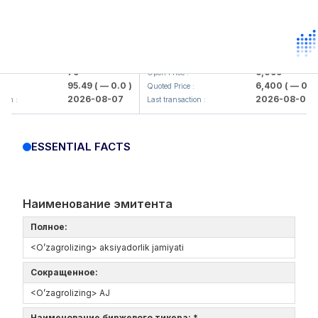
amkorbank> ATB)
UZMK (<O'zmetkombinat> AJ)
79
6,099
Open Price :
95.49
( — 0.0 )
6,400
( — 0.0 )
Quoted Price :
2026-08-07
2026-08-07
n :
Last transaction :
ESSENTIAL FACTS
Наименование эмитента
Полное:
<O’zagrolizing> aksiyadorlik jamiyati
Сокращенное:
<O’zagrolizing> AJ
Наименование биржевого тикера: *