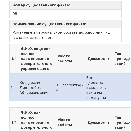
Номер существенного факта:
08
Наименование существенного факта:
Изменение в персональном составе должностных лиц
(исполнительного органа)
Ф.И.О. лица или
полное
Тип
Место
№
наименование
Должность
принад
работы
доверительного
акций
управляющего
Бош
Холдаралиев
директор
<O’zagrolizing>
1
Дилшодбек
вазифасини
-
AJ
Абдурахимович
вақтинча
бажарувчи
Ф.И.О. или
полное
Тип
Место
№
наименование
Должность
принад
работы
доверительного
акций