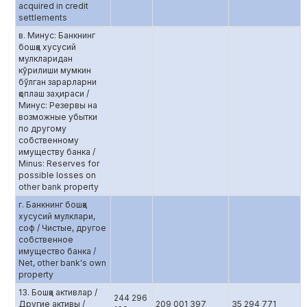
acquired in credit
settlements
в. Минус: Банкнинг
бошқа хусусий
мулкларидан
кўрилиши мумкин
бўлган зарарларни
қоплаш заҳираси /
Минус: Резервы на
возможные убытки
по другому
собственному
имуществу банка /
Minus: Reserves for
possible losses on
other bank property
г. Банкнинг бошқа
хусусий мулклари,
соф / Чистые, другое
собственное
имущество банка /
Net, other bank's own
property
13. Бошқа активлар /
244 296
Другие активы /
209 001 397
35 294 771