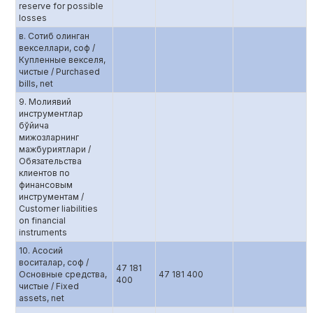
reserve for possible
losses
в. Сотиб олинган
векселлари, соф /
Купленные векселя,
чистые / Purchased
bills, net
9. Молиявий
инструментлар
бўйича
мижозларнинг
мажбуриятлари /
Обязательства
клиентов по
финансовым
инструментам /
Customer liabilities
on financial
instruments
10. Асосий
воситалар, соф /
47 181
Основные средства,
47 181 400
400
чистые / Fixed
assets, net