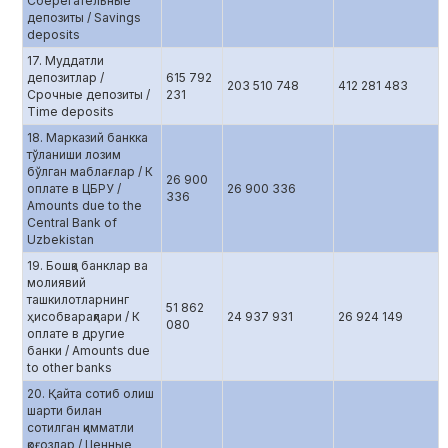
Сберегательные
депозиты / Savings
deposits
17. Муддатли
депозитлар /
615 792
203 510 748
412 281 483
Срочные депозиты /
231
Time deposits
18. Марказий банкка
тўланиши лозим
бўлган маблағлар / К
26 900
оплате в ЦБРУ /
26 900 336
336
Amounts due to the
Central Bank of
Uzbekistan
19. Бошқа банклар ва
молиявий
ташкилотларнинг
51 862
ҳисобварақлари / К
24 937 931
26 924 149
080
оплате в другие
банки / Amounts due
to other banks
20. Қайта сотиб олиш
шарти билан
сотилган қимматли
қоғозлар / Ценные