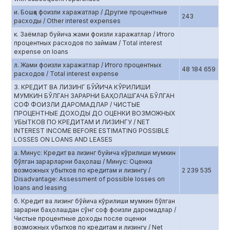
и. Бошқа фоизли харажатлар / Другие процентные
243
расходы / Other interest expenses
к. Заёмлар буйича жами фоизли харажатлар / Итого
процентных расходов по займам / Total interest
expense on loans
л. Жами фоизли харажатлар / Итого процентных
48 184 659
расходов / Total interest expense
3. КРЕДИТ ВА ЛИЗИНГ БЎЙИЧА КЎРИЛИШИ
МУМКИН БЎЛГАН ЗАРАРНИ БАҲОЛАШГАЧА БЎЛГАН
СОФ ФОИЗЛИ ДАРОМАДЛАР / ЧИСТЫЕ
ПРОЦЕНТНЫЕ ДОХОДЫ ДО ОЦЕНКИ ВОЗМОЖНЫХ
УБЫТКОВ ПО КРЕДИТАМ И ЛИЗИНГУ / NET
INTEREST INCOME BEFORE ESTIMATING POSSIBLE
LOSSES ON LOANS AND LEASES
а. Минус: Кредит ва лизинг буйича кўрилиши мумкин
бўлган зарарларни баҳолаш / Минус: Оценка
возможных убытков по кредитам и лизингу /
2 239 535
Disadvantage: Assessment of possible losses on
loans and leasing
б. Кредит ва лизинг бўйича кўрилиши мумкин бўлган
зарарни баҳолашдан сўнг соф фоизли даромадлар /
Чистые процентные доходы после оценки
возможных убытков по кредитам и лизингу / Net