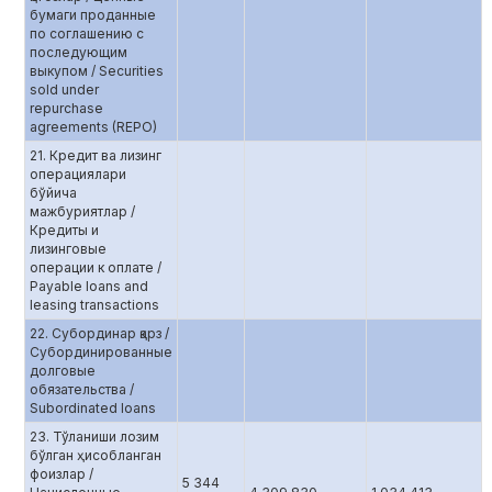
бумаги проданные
по соглашению с
последующим
выкупом / Securities
sold under
repurchase
agreements (REPO)
21. Кредит ва лизинг
операциялари
бўйича
мажбуриятлар /
Кредиты и
лизинговые
операции к оплате /
Payable loans and
leasing transactions
22. Субординар қарз /
Субординированные
долговые
обязательства /
Subordinated loans
23. Тўланиши лозим
бўлган ҳисобланган
фоизлар /
5 344