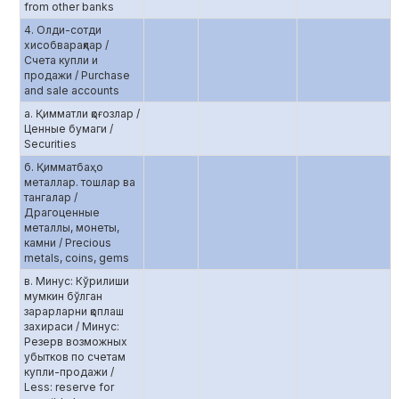
from other banks
4. Олди-сотди
хисобварақлар /
Счета купли и
продажи / Purchase
and sale accounts
а. Қимматли қоғозлар /
Ценные бумаги /
Securities
б. Қимматбаҳо
металлар. тошлар ва
тангалар /
Драгоценные
металлы, монеты,
камни / Precious
metals, coins, gems
в. Минус: Кўрилиши
мумкин бўлган
зарарларни қоплаш
захираси / Минус:
Резерв возможных
убытков по счетам
купли-продажи /
Less: reserve for