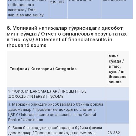
519 387
собственного
капитала / Total
liabilities and equity
6. Молиявий натижалар тўғрисидаги ҳисобот
минг сўмда / Отчет о финансовых результатах
в тыс. сум/ Statement of financial results in
thousand soums
минг
сўмда /
в тыс.
Тоифаси / Категории / Categories
сум. / in
thousand
soums
1. ФОИЗЛИ ДАРОМАДЛАР / ПРОЦЕНТНЫЕ
ДОХОДЫ / INTEREST INCOME
a. Марказий банкдаги ҳисобварақлар бўйича фоизли
даромадлар / Процентные доходы по счетам в
ЦБРУ / Interest income on accounts in the Central
Bank of Uzbekistan
б. Бошқа банклардаги ҳисобварақлар бўйича фоизли
даромадлар / Процентные доходы по счетам в
26 362