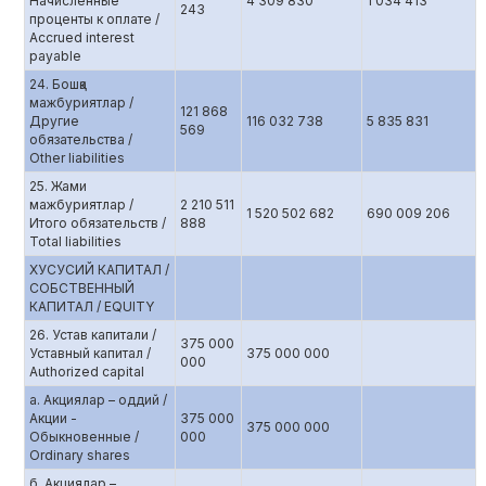
Начисленные
4 309 830
1 034 413
243
проценты к оплате /
Accrued interest
payable
24. Бошқа
мажбуриятлар /
121 868
Другие
116 032 738
5 835 831
569
обязательства /
Other liabilities
25. Жами
мажбуриятлар /
2 210 511
1 520 502 682
690 009 206
Итого обязательств /
888
Total liabilities
ХУСУСИЙ КАПИТАЛ /
СОБСТВЕННЫЙ
КАПИТАЛ / EQUITY
26. Устав капитали /
375 000
Уставный капитал /
375 000 000
000
Authorized capital
а. Aкциялар – оддий /
Акции -
375 000
375 000 000
Обыкновенные /
000
Ordinary shares
б. Aкциялар –