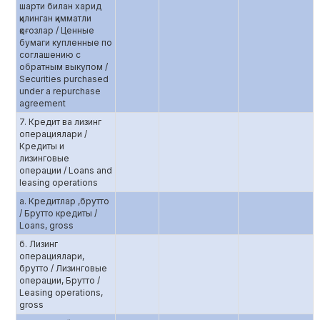
шарти билан харид
қилинган қимматли
қоғозлар / Ценные
бумаги купленные по
соглашению c
обратным выкупом /
Securities purchased
under a repurchase
agreement
7. Кредит ва лизинг
операциялари /
Кредиты и
лизинговые
операции / Loans and
leasing operations
а. Кредитлар ,брутто
/ Брутто кредиты /
Loans, gross
б. Лизинг
операциялари,
брутто / Лизинговые
операции, Брутто /
Leasing operations,
gross