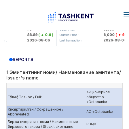
T
n
orbank> ATB)
UZMK (<O'zmetkombinat> AJ)
79
6,099
Open Price :
88.89
( ▲ 0.6 )
6,000
( ▼ 99.88 )
Quoted Price :
2026-08-06
2026-08-06
Last transaction :
REPORTS
1.Эмитентнинг номи/ Наименование эмитента/
Issuer's name
Акционерное
Тўлиқ / Полное / Full:
общество
«Octobank»
Қисқартирилган / Сокращенное /
АО «Octobank»
Abbreviated:
Биржа тикерининг номи / Наименование
RBQВ
биржевого тикера / Stock ticker name: