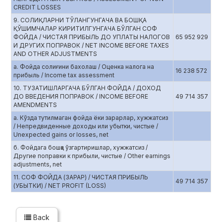
CREDIT LOSSES
9. СОЛИҚЛАРНИ ТЎЛАНГУНГАЧА ВА БОШҚА
ҚЎШИМЧАЛАР КИРИТИЛГУНГАЧА БЎЛГАН СОФ
ФОЙДА / ЧИСТАЯ ПРИБЫЛЬ ДО УПЛАТЫ НАЛОГОВ
65 952 929
И ДРУГИХ ПОПРАВОК / NET INCOME BEFORE TAXES
AND OTHER ADJUSTMENTS
а. Фойда солиғини бахолаш / Оценка налога на
16 238 572
прибыль / Income tax assessment
10. ТУЗАТИШЛАРГАЧА БЎЛГАН ФОЙДА / ДОХОД
ДО ВВЕДЕНИЯ ПОПРАВОК / INCOME BEFORE
49 714 357
AMENDMENTS
а. Кўзда тутилмаган фойда ёки зарарлар, хужжатсиз
/ Непредвиденные доходы или убытки, чистые /
Unexpected gains or losses, net
б. Фойдага бошқа ўзгартиришлар, хужжатсиз /
Другие поправки к прибыли, чистые / Other earnings
adjustments, net
11. СОФ ФОЙДА (ЗАРАР) / ЧИСТАЯ ПРИБЫЛЬ
49 714 357
(УБЫТКИ) / NET PROFIT (LOSS)
Back