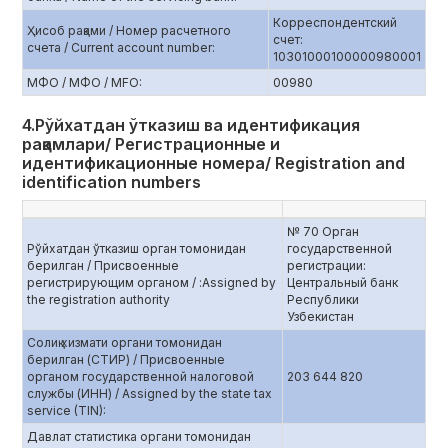
Корреспондентский
Ҳисоб рақами / Номер расчетного
счет:
счета / Current account number:
10301000100000980001
МФО / МФО / MFO:
00980
4.Рўйхатдан ўтказиш ва идентификация
рақамлари/ Регистрационные и
идентификационные номера/ Registration and
identification numbers
№ 70 Орган
Рўйхатдан ўтказиш орган томонидан
государственной
берилган / Присвоенные
регистрации:
регистрирующим органом / :Assigned by
Центральный банк
the registration authority
Республики
Узбекистан
Солиқ хизмати органи томонидан
берилган (СТИР) / Присвоенные
органом государственной налоговой
203 644 820
службы (ИНН) / Assigned by the state tax
service (TIN):
Давлат статистика органи томонидан