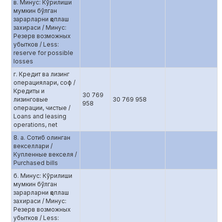
в. Минус: Кўрилиши
мумкин бўлган
зарарларни қоплаш
захираси / Минус:
Резерв возможных
убытков / Less:
reserve for possible
losses
г. Кредит ва лизинг
операциялари, соф /
Кредиты и
30 769
лизинговые
30 769 958
958
операции, чистые /
Loans and leasing
operations, net
8. а. Сотиб олинган
векселлари /
Купленные векселя /
Purchased bills
б. Минус: Кўрилиши
мумкин бўлган
зарарларни қоплаш
захираси / Минус:
Резерв возможных
убытков / Less: