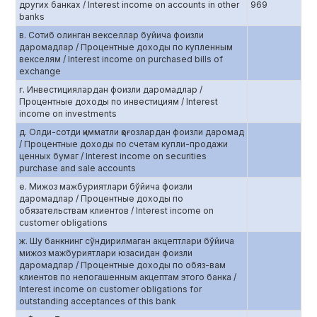
других банках / Interest income on accounts in other
969
banks
в. Сотиб олинган векселлар буйича фоизли
даромадлар / Процентные доходы по купленным
векселям / Interest income on purchased bills of
exchange
г. Инвестициялардан фоизли даромадлар /
Процентные доходы по инвестициям / Interest
income on investments
д. Олди-сотди қимматли қоғозлардан фоизли даромад
/ Процентные доходы по счетам купли-продажи
ценных бумаг / Interest income on securities
purchase and sale accounts
е. Мижоз мажбуриятлари бўйича фоизли
даромадлар / Процентные доходы по
обязательствам клиентов / Interest income on
customer obligations
ж. Шу банкнинг сўндирилмаган акцептлари бўйича
мижоз мажбуриятлари юзасидан фоизли
даромадлар / Процентные доходы по обяз-вам
клиентов по непогашенным акцептам этого банка /
Interest income on customer obligations for
outstanding acceptances of this bank