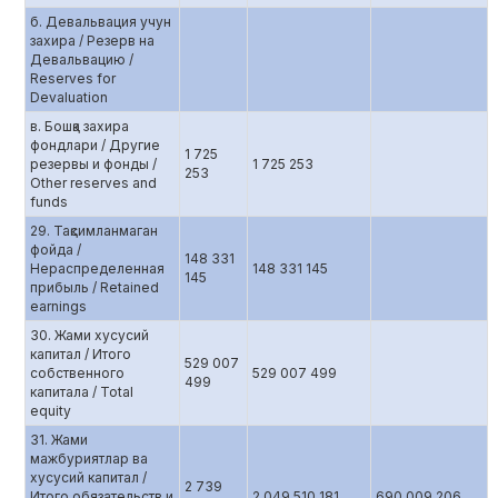
б. Девальвация учун
захира / Резерв на
Девальвацию /
Reserves for
Devaluation
в. Бошқа захира
фондлари / Другие
1 725
резервы и фонды /
1 725 253
253
Other reserves and
funds
29. Тақсимланмаган
фойда /
148 331
Нераспределенная
148 331 145
145
прибыль / Retained
earnings
30. Жами хусусий
капитал / Итого
529 007
собственного
529 007 499
499
капитала / Total
equity
31. Жами
мажбуриятлар ва
хусусий капитал /
2 739
Итого обязательств и
2 049 510 181
690 009 206