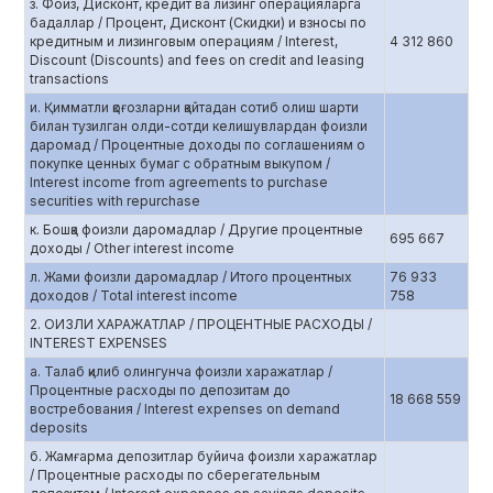
з. Фоиз, Дисконт, кредит ва лизинг операцияларга
бадаллар / Процент, Дисконт (Скидки) и взносы по
кредитным и лизинговым операциям / Interest,
4 312 860
Discount (Discounts) and fees on credit and leasing
transactions
и. Қимматли қоғозларни қайтадан сотиб олиш шарти
билан тузилган олди-сотди келишувлардан фоизли
даромад / Процентные доходы по соглашениям о
покупке ценных бумаг с обратным выкупом /
Interest income from agreements to purchase
securities with repurchase
к. Бошқа фоизли даромадлар / Другие процентные
695 667
доходы / Other interest income
л. Жами фоизли даромадлар / Итого процентных
76 933
доходов / Total interest income
758
2. ОИЗЛИ ХАРАЖАТЛАР / ПРОЦЕНТНЫЕ РАСХОДЫ /
INTEREST EXPENSES
а. Талаб қилиб олингунча фоизли харажатлар /
Процентные расходы по депозитам до
18 668 559
востребования / Interest expenses on demand
deposits
б. Жамғарма депозитлар буйича фоизли харажатлар
/ Процентные расходы по сберегательным