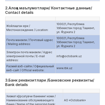
2.Алоқа маълумотлари/ Контактные данные/
Contact details
100021, Республика
Жойлашган ери /
Узбекистан город Ташкент,
Местонахождение / Location:
ул. Фурката 2
100021, Республика
Почта манзили / Почтовый адрес
Узбекистан город Ташкент,
/ Mailing address:
ул. Фурката 2
Электрон почта манзили / Адрес
электронной почты / E-mail
info@octobank.uz
address:
Расмий вэб-сайти / Официальный
www.rbk.uz
веб-сайт / Official website:
3.Банк реквизитлари /Банковские реквизиты/
Bank details
Хизмат кўрсатувчи банкнинг номи /
Наименование обслуживающего
АО «Octobank»
банка / Name of the servicing bank: