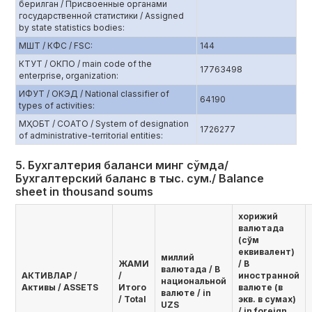
берилган / Присвоенные органами
государственной статистики / Assigned
by state statistics bodies:
МШТ / КФС / FSC:
144
КТУТ / ОКПО / main code of the
17763498
enterprise, organization:
ИФУТ / ОКЭД / National classifier of
64190
types of activities:
МҲОБТ / СОАТО / System of designation
1726277
of administrative-territorial entities:
5. Бухгалтерия баланси минг сўмда/
Бухгалтерский баланс в тыс. сум./ Balance
sheet in thousand soums
хорижий
валютада
(сўм
еквивалент)
миллий
ЖАМИ
/ В
валютада / В
AКТИВЛАР /
/
иностранной
национальной
Активы / ASSETS
Итого
валюте (в
валюте / in
/ Total
экв. в сумах)
UZS
/ in foreign