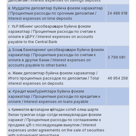
депозитам / Interest expenses on savings deposits
в. Муддатли депозитлар буйича фоизли харажатлар
/ Процентные расходы по срочным депозитам /
24 486 618
Interest expenses on time deposits
г. Уз.Р.МБнинг ҳисобварақлари буйича фоизли
харажатлар / Процентные расходы по счетам к
оплате в ЦБРУ / Interest expenses on accounts
payable to the Central Bank
д. Бошқа банкларнинг ҳисобварақлари буйича фоизли
харажатлар / Процентные расходы по счетам к
3 799 081
оплате в другие банки / Interest expenses on
accounts payable to other banks
е. Жами депозитлар буйича фоизли харажатлар /
Итого процентных расходов по депозитам / Total
46 954 258
interest expenses on deposits
ж. Кредит мажбуриятлари буйича фоизли
харажатлар / Процентные расходы по кредитам к
оплате / Interest expenses on loans payable
з. Қимматли қоғозларни қайтадан сотиб олиш шарти
билан тузилган олди-сотди келишувлардан фоизли
харажат / Процентные расходы по соглашениям о
продаже ц/б с последующим выкупом / Interest
expenses under agreements on the sale of securities
with subsequent repurchase