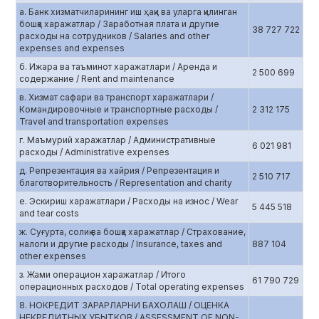
а. Банк хизматчиларининг иш ҳақи ва уларга қилинган
бошқа харажатлар / Заработная плата и другие
38 727 722
расходы на сотрудников / Salaries and other
expenses and expenses
б. Ижара ва таъминот харажатлари / Аренда и
2 500 699
содержание / Rent and maintenance
в. Хизмат сафари ва транспорт харажатлари /
Командировочные и транспортные расходы /
2 312 175
Travel and transportation expenses
г. Маъмурий харажатлар / Административные
6 021 981
расходы / Administrative expenses
д. Репрезентация ва хайрия / Репрезентация и
2 510 717
благотворительность / Representation and charity
е. Эскириш харажатлари / Расходы на износ / Wear
5 445 518
and tear costs
ж. Суғурта, солиқ ва бошқа харажатлар / Страхование,
налоги и другие расходы / Insurance, taxes and
887 104
other expenses
з. Жами операцион харажатлар / Итого
61 790 729
операционных расходов / Total operating expenses
8. НОКРЕДИТ ЗАРАРЛАРНИ БАХОЛАШ / ОЦЕНКА
НЕКРЕДИТНЫХ УБЫТКОВ / ASSESSMENT OF NON-