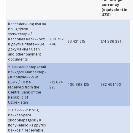
currency
(equivalent in
UZS)
Кассадаги нақд пул ва
бошқа тўлов
ҳужжатлари /
Кассовая наличность
200 757
26 421 215
174 336 231
и другие платежные
446
документы / Cash
and other payment
documents
2. Банкнинг Марказий
банкдаги маблағлари
/ К получению из
ЦБРУ / To be
712 874
430 383 125
282 491 100
received from the
225
Central Bank of the
Republic of
Uzbekistan
3. Банкнинг бошқа
банклардаги
ҳисобварақлари / К
получению из других
банков / Receivable