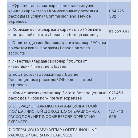
а. Кўрсатилган хизматлар ва воситачилик учун
қилинган харажатлар / Комиссионные расходы и
864 225
расходы за услуги / Commission and service
382
expenses
б. Хорижий валюталардаги харажатлар / Убытки в
57 227 681
иностранной валюте / Losses in foreign currency
в. Олди-сотди хисобварақлардаги зарарлар / Убытки
по счетам купли-продажи / Losses on sales
accounts
г. Инвестициялардан зарарлар / Убытки от
инвестиций / Investment losses
д. Бошқа фоизсиз харажатлар / Другие
беспроцентные расходы / Other non-interest
expenses
е. Жами фоизсиз харажатлар / Итого беспроцентных
921 453
расходов / Total non-interest expenses
067
6. ОПЕРАЦИОН ХАРАЖАТЛАРГАЧА БЎЛГАН СОФ
ФОЙДА / ЧИСТЫЙ ДОХОД ДО ОПЕРАЦИОННЫХ
127 743
РАСХОДОВ / NET INCOME BEFORE OPERATING
658
EXPENSES
7. ОПЕРАЦИОН ХАРАЖАТЛАР / ОПЕРАЦИОННЫЕ
РАСХОДЫ / OPERATING EXPENSES