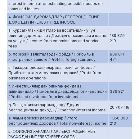
interest income after estimating possible losses on
loans and leases
4. ФОИЗСИЗ ДАРОМАДЛАР / БЕСПРОЦЕНТНЫЕ
ДОХОДЫ / INTEREST-FREE INCOME
а. Кўрсатилган хизматлар ва воситачилик учун
олинган даромадлар / Доходы от комиссий и платы
189 879
за услуги / Income from commissions and service
219
fees
б. Хорижий валюталардан фойда / Прибыль в
809 611
иностранной валюте / Profit in foreign currency
474
в. Тижорат операцияларидан олинган фойда /
Прибыль от коммерческих операций / Profit from
business operations
г. Инвестициялардан олинган фойда ва
дивидендлар / Прибыль и дивиденды от инвестиций
336 821
/ Profit and dividends from investments
д. Бошқа фоизсиз даромадлар / Другие
20 707 118
беспроцентные доходы / Other non-interest income
е. Жами фоизсиз даромадлар / Итого
1 056 398
беспроцентных доходов / Total non-interest income
213
5. ФОИЗСИЗ ХАРАЖАТЛАР / БЕСПРОЦЕНТНЫЕ
РАСХОДЫ / INTEREST-FREE COSTS