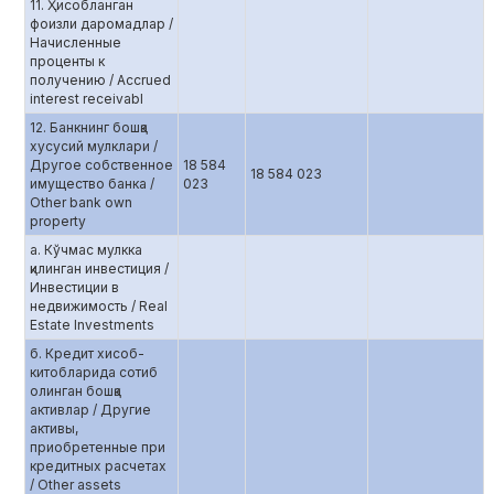
11. Ҳисобланган
фоизли даромадлар /
Начисленные
проценты к
получению / Accrued
interest receivabl
12. Банкнинг бошқа
хусусий мулклари /
Другое собственное
18 584
18 584 023
имущество банка /
023
Other bank own
property
а. Кўчмас мулкка
қилинган инвестиция /
Инвестиции в
недвижимость / Real
Estate Investments
б. Кредит хисоб-
китобларида сотиб
олинган бошқа
активлар / Другие
активы,
приобретенные при
кредитных расчетах
/ Other assets