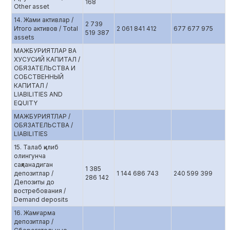
168
Other asset
14. Жами активлар /
2 739
Итого активов / Total
2 061 841 412
677 677 975
519 387
assets
МАЖБУРИЯТЛАР ВА
ХУСУСИЙ КАПИТАЛ /
ОБЯЗАТЕЛЬСТВА И
СОБСТВЕННЫЙ
КАПИТАЛ /
LIABILITIES AND
EQUITY
МАЖБУРИЯТЛАР /
ОБЯЗАТЕЛЬСТВА /
LIABILITIES
15. Талаб қилиб
олингунча
сақланадиган
1 385
депозитлар /
1 144 686 743
240 599 399
286 142
Депозиты до
востребования /
Demand deposits
16. Жамғарма
депозитлар /