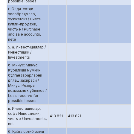
possible losses
г. Олди-сотди
хисобрақамлар,
хужжатсиз / Счета
купли-продажи,
чистые / Purchase
and sale accounts,
netе
5. а. Инвестициялар /
Инвестиции /
Investments
б. Минус: Минус:
Кўрилиши мумкин
бўлган зарарларни
қоплаш захираси /
Минус: Резерв
возможных убытков /
Less: reserve for
possible losses
в. Инвестициялар,
соф / Инвестиции,
413 821
413 821
чистые / Investments,
net
6. Қайта сотиб олиш