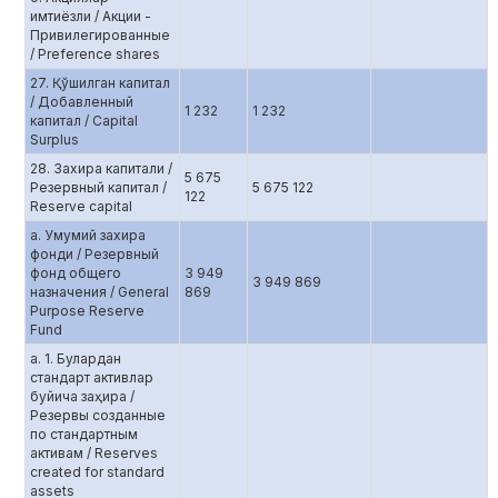
имтиёзли / Акции -
Привилегированные
/ Preference shares
27. Қўшилган капитал
/ Добавленный
1 232
1 232
капитал / Capital
Surplus
28. Захира капитали /
5 675
Резервный капитал /
5 675 122
122
Reserve capital
а. Умумий захира
фонди / Резервный
фонд общего
3 949
3 949 869
назначения / General
869
Purpose Reserve
Fund
а. 1. Булардан
стандарт активлар
буйича заҳира /
Резервы созданные
по стандартным
активам / Reserves
created for standard
assets