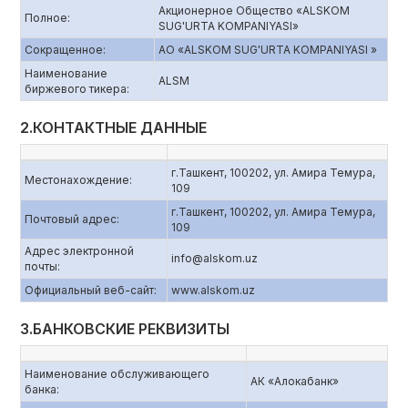
Акционерное Общество «ALSKOM
Полное:
SUG'URTA KOMPANIYASI»
Сокращенное:
АО «ALSKOM SUG'URTA KOMPANIYASI »
Наименование
ALSM
биржевого тикера:
2.КОНТАКТНЫЕ ДАННЫЕ
г.Ташкент, 100202, ул. Амира Темура,
Местонахождение:
109
г.Ташкент, 100202, ул. Амира Темура,
Почтовый адрес:
109
Адрес электронной
info@alskom.uz
почты:
Официальный веб-сайт:
www.alskom.uz
3.БАНКОВСКИЕ РЕКВИЗИТЫ
Наименование обслуживающего
АК «Алокабанк»
банка: