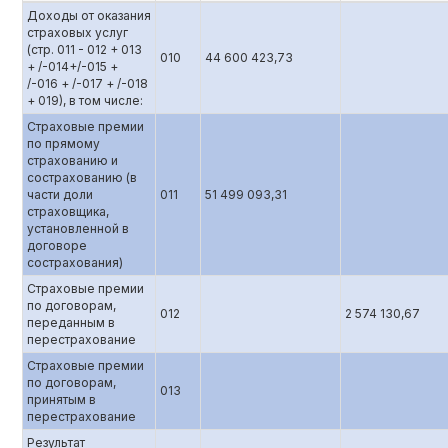
Доходы от оказания
страховых услуг
(стр. 011 - 012 + 013
010
44 600 423,73
+ /-014+/-015 +
/-016 + /-017 + /-018
+ 019), в том числе:
Страховые премии
по прямому
страхованию и
сострахованию (в
части доли
011
51 499 093,31
страховщика,
установленной в
договоре
сострахования)
Страховые премии
по договорам,
012
2 574 130,67
переданным в
перестрахование
Страховые премии
по договорам,
013
принятым в
перестрахование
Результат