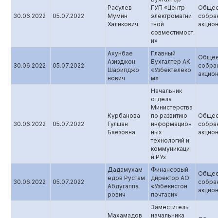
Расулев
ГУП «Центр
Обще
30.06.2022
05.07.2022
Мумин
электромагни
собра
Халикович
тной
акцио
совместимост
и»
Ахунбае
Главный
Обще
Азизджон
Бухгалтер АК
30.06.2022
05.07.2022
собра
Шарипджо
«Узбектелеко
акцио
нович
м»
Начальник
отдела
Министерства
Курбанова
по развитию
Обще
30.06.2022
05.07.2022
Гулшан
информацион
собра
Баезовна
ных
акцио
технологий и
коммуникаци
й РУз
Дадамухам
Финансовый
Обще
едов Рустам
директор АО
30.06.2022
05.07.2022
собра
Абдугаппа
«Узбекистон
акцио
рович
почтаси»
Заместитель
Махамадов
начальника