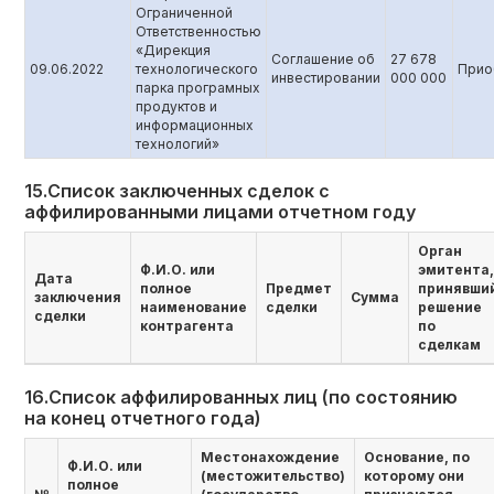
Ограниченной
Ответственностью
«Дирекция
Соглашение об
27 678
09.06.2022
технологического
Прио
инвестировании
000 000
парка програмных
продуктов и
информационных
технологий»
15.Список заключенных сделок с
аффилированными лицами отчетном году
Орган
Ф.И.О. или
эмитента,
Дата
полное
Предмет
принявши
заключения
Сумма
наименование
сделки
решение
сделки
контрагента
по
сделкам
16.Список аффилированных лиц (по состоянию
на конец отчетного года)
Местонахождение
Основание, по
Ф.И.О. или
(местожительство)
которому они
полное