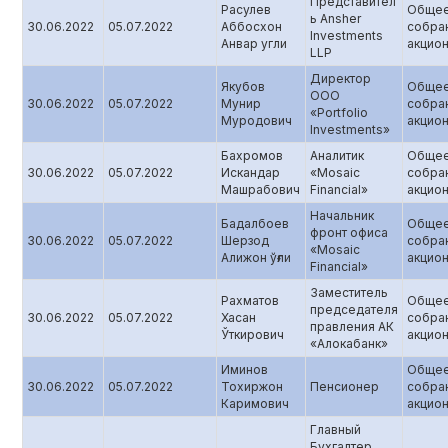
Представител
Расулев
Обще
ь Ansher
30.06.2022
05.07.2022
Аббосхон
собра
Investments
Анвар угли
акцио
LLP
Директор
Якубов
Обще
ООО
30.06.2022
05.07.2022
Мунир
собра
«Portfolio
Муродович
акцио
Investments»
Бахромов
Аналитик
Обще
30.06.2022
05.07.2022
Искандар
«Mosaic
собра
Машрабович
Financial»
акцио
Начальник
Бадалбоев
Обще
фронт офиса
30.06.2022
05.07.2022
Шерзод
собра
«Mosaic
Алижон ўғли
акцио
Financial»
Заместитель
Рахматов
Обще
председателя
30.06.2022
05.07.2022
Хасан
собра
правления АК
Ўткирович
акцио
«Алокабанк»
Иминов
Обще
30.06.2022
05.07.2022
Тохиржон
Пенсионер
собра
Каримович
акцио
Главный
Бухгалтер