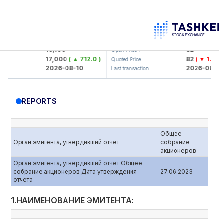
aliq KMK> AJ)
KFSK (<Kafolat sug'urta kompaniyas
16,100
82
Open Price :
17,000
( ▲ 712.0 )
82
( ▼ 1.91 )
Quoted Price :
2026-08-10
2026-08-10
Last transaction :
REPORTS
Общее
Орган эмитента, утвердивший отчет
собрание
акционеров
Орган эмитента, утвердивший отчет Общее
собрание акционеров Дата утверждения
27.06.2023
отчета
1.НАИМЕНОВАНИЕ ЭМИТЕНТА: