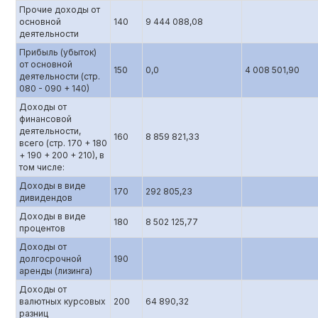
Прочие доходы от
основной
140
9 444 088,08
деятельности
Прибыль (убыток)
от основной
150
0,0
4 008 501,90
деятельности (стр.
080 - 090 + 140)
Доходы от
финансовой
деятельности,
160
8 859 821,33
всего (стр. 170 + 180
+ 190 + 200 + 210), в
том числе:
Доходы в виде
170
292 805,23
дивидендов
Доходы в виде
180
8 502 125,77
процентов
Доходы от
долгосрочной
190
аренды (лизинга)
Доходы от
валютных курсовых
200
64 890,32
разниц