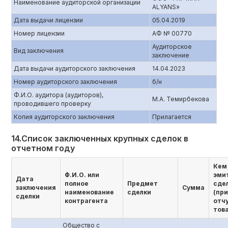
Наименование аудиторской организации
ALYANS»
Дата выдачи лицензии
05.04.2019
Номер лицензии
АФ № 00770
Аудиторское
Вид заключения
заключение
Дата выдачи аудиторского заключения
14.04.2023
Номер аудиторского заключения
б/н
Ф.И.О. аудитора (аудиторов),
М.А. Темирбекова
проводившего проверку
Копия аудиторского заключения
Прилагается
14.Список заключенных крупных сделок в
отчетном году
Кем
Ф.И.О. или
эми
Дата
полное
Предмет
сде
заключения
Сумма
наименование
сделки
(пр
сделки
контрагента
отч
това
Общество с