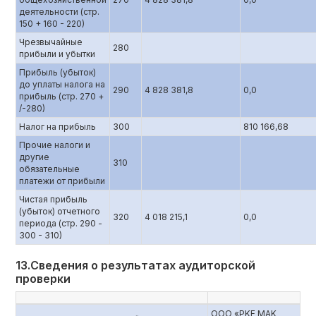
деятельности (стр.
150 + 160 - 220)
Чрезвычайные
280
прибыли и убытки
Прибыль (убыток)
до уплаты налога на
290
4 828 381,8
0,0
прибыль (стр. 270 +
/-280)
Налог на прибыль
300
810 166,68
Прочие налоги и
другие
310
обязательные
платежи от прибыли
Чистая прибыль
(убыток) отчетного
320
4 018 215,1
0,0
периода (стр. 290 -
300 - 310)
13.Сведения о результатах аудиторской
проверки
ООО «PKF MAK