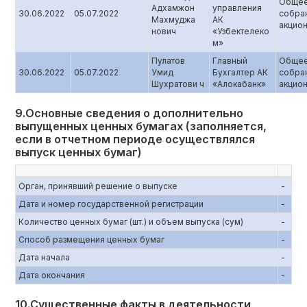
Обще
Адхамжон
управления
30.06.2022
05.07.2022
собра
Махмуджа
АК
акцио
нович
«Узбектелеко
м»
Пулатов
Главный
Обще
30.06.2022
05.07.2022
Умид
Бухгалтер АК
собра
Шухратови ч
«Алокабанк»
акцио
9.Основные сведения о дополнительно
выпущенных ценных бумагах (заполняется,
если в отчетном периоде осуществлялся
выпуск ценных бумаг)
Орган, принявший решение о выпуске
-
Дата и номер государственной регистрации
-
Количество ценных бумаг (шт.) и объем выпуска (сум)
-
Способ размещения ценных бумаг
-
Дата начала
-
Дата окончания
-
10.Существенные факты в деятельности