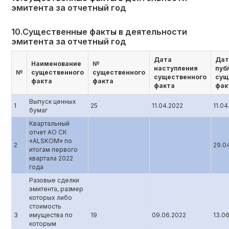
эмитента за отчетный год
10.Существенные факты в деятельности
эмитента за отчетный год
Дата
Дат
Наименование
№
наступления
пуб
№
существенного
существенного
существенного
сущ
факта
факта
факта
фак
Выпуск ценных
1
25
11.04.2022
11.04
бумаг
Квартальный
отчет АО СК
«ALSKOM» по
2
29.0
итогам первого
квартала 2022
года
Разовые сделки
эмитента, размер
которых либо
стоимость
3
имущества по
19
09.06.2022
13.0
которым