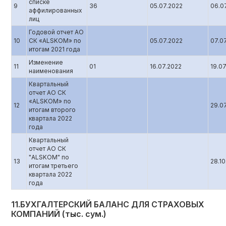
списке
9
36
05.07.2022
06.0
аффилированных
лиц
Годовой отчет АО
10
СК «ALSKOM» по
05.07.2022
07.0
итогам 2021 года
Изменение
11
01
16.07.2022
19.0
наименования
Квартальный
отчет АО СК
«ALSKOM» по
12
29.0
итогам второго
квартала 2022
года
Квартальный
отчет АО СК
"ALSKOM" по
13
28.10
итогам третьего
квартала 2022
года
11.БУХГАЛТЕРСКИЙ БАЛАНС ДЛЯ СТРАХОВЫХ
КОМПАНИЙ (тыс. сум.)