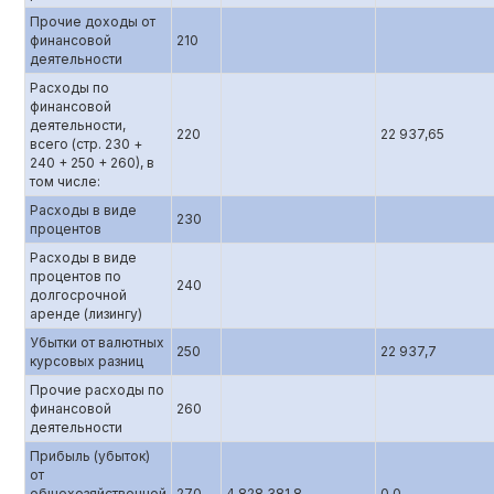
Прочие доходы от
финансовой
210
деятельности
Расходы по
финансовой
деятельности,
220
22 937,65
всего (стр. 230 +
240 + 250 + 260), в
том числе:
Расходы в виде
230
процентов
Расходы в виде
процентов по
240
долгосрочной
аренде (лизингу)
Убытки от валютных
250
22 937,7
курсовых разниц
Прочие расходы по
финансовой
260
деятельности
Прибыль (убыток)
от
общехозяйственной
270
4 828 381,8
0,0