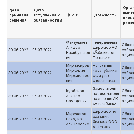
Орга
дата
Дата
эмит
принятия
вступления к
Ф.И.О.
Должность
прин
решения
обязанностям
реше
Файзуллаев
Генеральный
Обще
Алишер
Директор АО
30.06.2022
05.07.2022
собра
Насибуллаев
«Ўзбекистон
акцио
ич
Почтаси»
Мирнасиров
Начальник
Обще
Миркомил
«республикан
30.06.2022
05.07.2022
собра
Мирхайдаро
ский узел
акцио
вич
спецсвязи»»
Заместитель
Курбанов
Обще
председателя
30.06.2022
05.07.2022
Алишер
собра
правления АК
Самадович
акцио
«Алокабанк»
Директор по
Мирсаатов
Обще
развитию
30.06.2022
05.07.2022
Баходир
собра
бизнеса ООО
Алишеровис
акцио
«Hamkor»