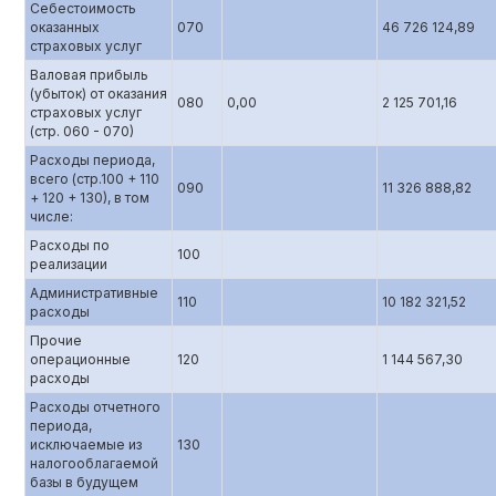
Себестоимость
оказанных
070
46 726 124,89
страховых услуг
Валовая прибыль
(убыток) от оказания
080
0,00
2 125 701,16
страховых услуг
(стр. 060 - 070)
Расходы периода,
всего (стр.100 + 110
090
11 326 888,82
+ 120 + 130), в том
числе:
Расходы по
100
реализации
Административные
110
10 182 321,52
расходы
Прочие
операционные
120
1 144 567,30
расходы
Расходы отчетного
периода,
исключаемые из
130
налогооблагаемой
базы в будущем