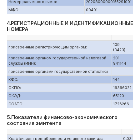
Номер расчетного счета:
20208000000155291001
МФО:
00401
4.РЕГИСТРАЦИОННЫЕ И ИДЕНТИФИКАЦИОННЫЕ
НОМЕРА
109
присвоенные регистрирующим органом:
(3423)
присвоенные органом государственной налоговой
201
службы (ИНН):
941144
присвоенные органами государственной статистики
КФС:
144
ОКПО:
16366022
ОКЭД:
65120
СОАТО:
1726266
5.Показатели финансово-экономического
состояния эмитента
Коэффициент рентабельности уставного капитала
0,03