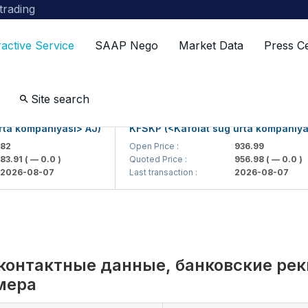
 trading
ractive Service
SAAP Nego
Market Data
Press C
sting companies
Site search
kompaniyasi> AJ)
KFSKP (<Kafolat sug'urta kompaniyasi> 
Open Price :
936.99
1
( — 0.0 )
Quoted Price :
956.98
( — 0.0 )
-08-07
Last transaction :
2026-08-07
контактные данные, банковские ре
мера