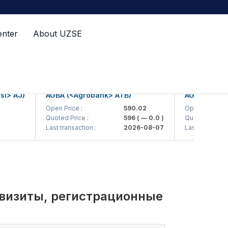
enter
About UZSE
AJ)
AGBA (<Agrobank> ATB)
AGBAP (<Agroba
Open Price :
590.02
Open Price :
Quoted Price :
596
( — 0.0 )
Quoted Price :
Last transaction :
2026-08-07
Last transaction :
квизиты, регистрационные