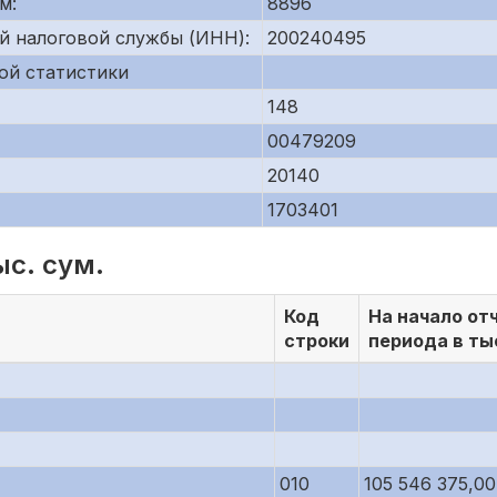
м:
8896
й налоговой службы (ИНН):
200240495
ой статистики
148
00479209
20140
1703401
ыс. сум.
Код
На начало от
строки
периода в ты
010
105 546 375,00