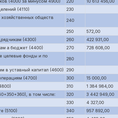
ков (4000 за минусом 4900)
220
10 613 456,00
елений (4110)
230
 хозяйственных обществ
240
250
572,00
рядчикам (4300)
260
422 931,00
ам а бюджет (4400)
270
728 608,00
е целевые фонды и по
280
м в уставный капитал (4600)
290
операциям (4700)
300
15 000,00
4800)
310
1 384 984,00
0+350+360), в том числе:
320
3 442 949,00
330
4 327,00
е (5100)
340
957 892,00