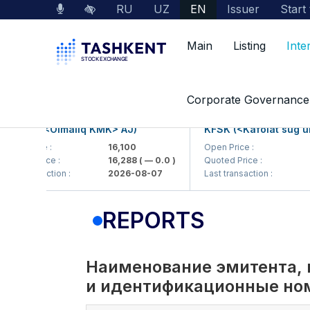
RU
UZ
EN
Issuer
Start
Main
Listing
Inte
Interactive Services
Information disclose by li
Corporate Governance
KP (<Olmaliq KMK> AJ)
KFSK (<Kafolat sug'urta 
 Price :
16,100
Open Price :
82
ed Price :
16,288
( — 0.0 )
Quoted Price :
83.9
transaction :
2026-08-07
Last transaction :
2026
REPORTS
Наименование эмитента, 
и идентификационные но