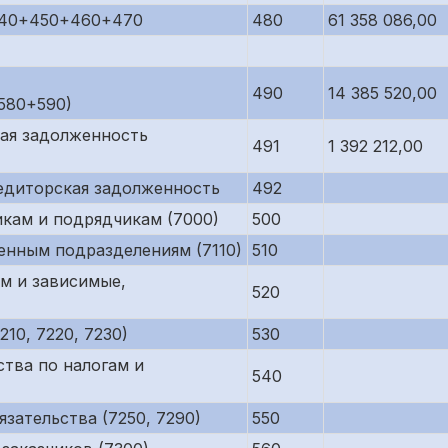
440+450+460+470
480
61 358 086,00
490
14 385 520,00
580+590)
кая задолженность
491
1 392 212,00
редиторская задолженность
492
кам и подрядчикам (7000)
500
енным подразделениям (7110)
510
м и зависимые,
520
10, 7220, 7230)
530
тва по налогам и
540
зательства (7250, 7290)
550