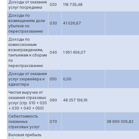
Доходы от оказания
020
118 735,48
услуг посредника
Доходы по
возмещениям доли
030
41 026,67
убытков по
перестрахованию
Доходы по
комиссионным
вознаграждениям,
040
1 951 459,07
тантьемам и сборам
по
перестрахованию
Доходы от оказания
услуг сюрвейера и
050
0,00
аджастера
Чистая выручка от
оказания страховых
060
48 257 156,16
услуг (стр. 010 + 020
+ 030 + 040 + 050)
Себестоимость
оказанных
070
38 690 005,82
страховых услуг
Валовая прибыль