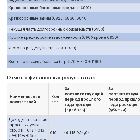
Краткосрочные банковские кредиты (6810)
Краткосрочные займы (6820, 6830, 6840)
Текущая часть долгосрочных обязательств (6950)
Прочие кредиторские задолженности (6900 кроме 6950)
Итого по разделу III (стр. 730 + 930)
Всего по пассиву баланса (стр. 570 + 720 + 1190)
Отчет о финансовых результатах
За
За
соответствующий
соответствую
Наименование
Код
период прошлого
период прошло
показателей
стр
года доходы
года расходы
(прибыль)
(убытки)
Доходы от оказания
страховых услуг
(стр. 011 - 012 + 013
010
46 145 934,94
+ /-014+/-015 +