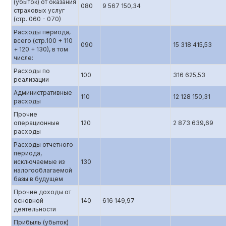
(убыток) от оказания
080
9 567 150,34
страховых услуг
(стр. 060 - 070)
Расходы периода,
всего (стр.100 + 110
090
15 318 415,53
+ 120 + 130), в том
числе:
Расходы по
100
316 625,53
реализации
Административные
110
12 128 150,31
расходы
Прочие
операционные
120
2 873 639,69
расходы
Расходы отчетного
периода,
исключаемые из
130
налогооблагаемой
базы в будущем
Прочие доходы от
основной
140
616 149,97
деятельности
Прибыль (убыток)