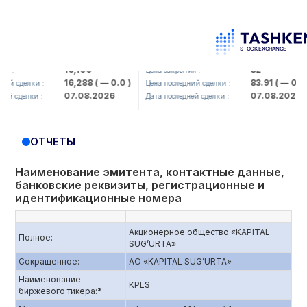
aliq KMK> AJ)
KFSK (<Kafolat sug'urta kompaniyasi>
16,100
82
Цена закрытия :
16,288
( — 0.0 )
83.91
( — 0.0 )
елки :
Цена последний сделки :
07.08.2026
07.08.2026
елки :
Дата последней сделки :
ОТЧЕТЫ
Наименование эмитента, контактные данные,
банковские реквизиты, регистрационные и
идентификационные номера
Акционерное общество «KAPITAL
Полное:
SUG’URTA»
Сокращенное:
АО «KAPITAL SUG’URTA»
Наименование
KPLS
биржевого тикера:*