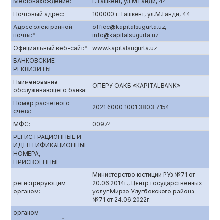
Местонахождение:
г.Ташкент, ул.М.Ганди, 44
Почтовый адрес:
100000 г.Ташкент, ул.М.Ганди, 44
Адрес электронной
offiсe@kapitalsugurta.uz,
почты:*
info@kapitalsugurta.uz
Официальный веб-сайт:*
www.kapitalsugurta.uz
БАНКОВСКИЕ
РЕКВИЗИТЫ
Наименование
ОПЕРУ ОАКБ «KAPITALBANK»
обслуживающего банка:
Номер расчетного
2021 6000 1001 3803 7154
счета:
МФО:
00974
РЕГИСТРАЦИОННЫЕ И
ИДЕНТИФИКАЦИОННЫЕ
НОМЕРА,
ПРИСВОЕННЫЕ
Министерство юстиции РУз №71 от
регистрирующим
20.06.2014г., Центр государственных
органом:
услуг Мирзо Улугбекского района
№71 от 24.06.2022г.
органом