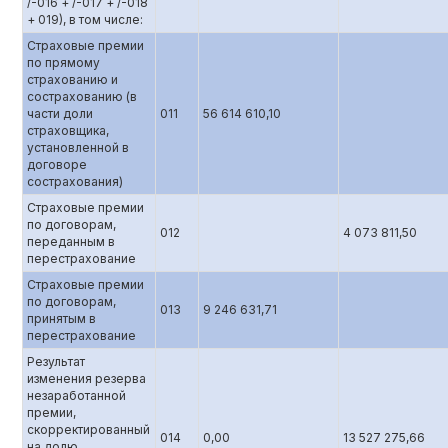
/-016 + /-017 + /-018
+ 019), в том числе:
Страховые премии
по прямому
страхованию и
сострахованию (в
части доли
011
56 614 610,10
страховщика,
установленной в
договоре
сострахования)
Страховые премии
по договорам,
012
4 073 811,50
переданным в
перестрахование
Страховые премии
по договорам,
013
9 246 631,71
принятым в
перестрахование
Результат
изменения резерва
незаработанной
премии,
скорректированный
014
0,00
13 527 275,66
на долю