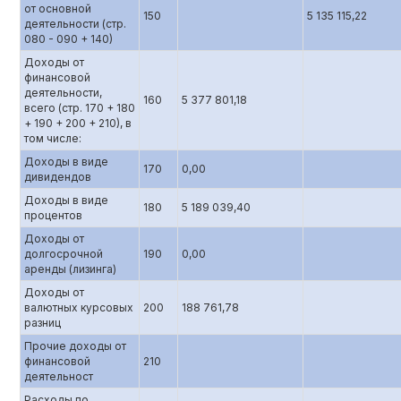
от основной
150
5 135 115,22
деятельности (стр.
080 - 090 + 140)
Доходы от
финансовой
деятельности,
160
5 377 801,18
всего (стр. 170 + 180
+ 190 + 200 + 210), в
том числе:
Доходы в виде
170
0,00
дивидендов
Доходы в виде
180
5 189 039,40
процентов
Доходы от
долгосрочной
190
0,00
аренды (лизинга)
Доходы от
валютных курсовых
200
188 761,78
разниц
Прочие доходы от
финансовой
210
деятельност
Расходы по