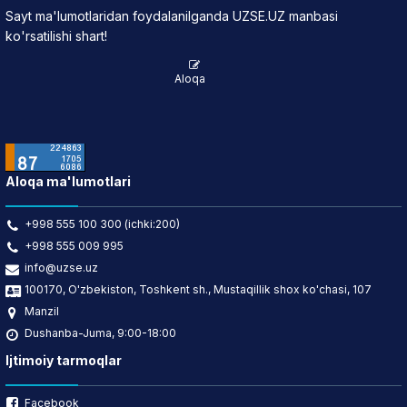
Sayt ma'lumotlaridan foydalanilganda UZSE.UZ manbasi
ko'rsatilishi shart!
Aloqa
Aloqa ma'lumotlari
+998 555 100 300 (ichki:200)
+998 555 009 995
info@uzse.uz
100170, O'zbekiston, Toshkent sh., Mustaqillik shox ko'chasi, 107
Manzil
Dushanba-Juma, 9:00-18:00
Ijtimoiy tarmoqlar
Facebook