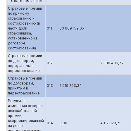
+ 019), в том числе:
Страховые премии
по прямому
страхованию и
сострахованию (в
части доли
011
30 669 159,65
страховщика,
установленной в
договоре
сострахования)
Страховые премии
по договорам,
012
2 388 436,77
переданным в
перестрахование
Страховые премии
по договорам,
013
2 919 263,34
принятым в
перестрахование
Результат
изменения резерва
незаработанной
премии,
скорректированный
014
0,00
4 112 820,79
на долю
перестраховщиков