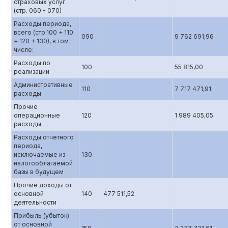
страховых услуг
(стр. 060 - 070)
Расходы периода,
всего (стр.100 + 110
090
9 762 691,96
+ 120 + 130), в том
числе:
Расходы по
100
55 815,00
реализации
Административные
110
7 717 471,91
расходы
Прочие
операционные
120
1 989 405,05
расходы
Расходы отчетного
периода,
исключаемые из
130
налогооблагаемой
базы в будущем
Прочие доходы от
основной
140
477 511,52
деятельности
Прибыль (убыток)
от основной