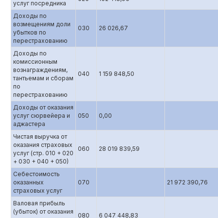
услуг посредника
Доходы по
возмещениям доли
030
26 026,67
убытков по
перестрахованию
Доходы по
комиссионным
вознаграждениям,
040
1 159 848,50
тантьемам и сборам
по
перестрахованию
Доходы от оказания
услуг сюрвейера и
050
0,00
аджастера
Чистая выручка от
оказания страховых
060
28 019 839,59
услуг (стр. 010 + 020
+ 030 + 040 + 050)
Себестоимость
оказанных
070
21 972 390,76
страховых услуг
Валовая прибыль
(убыток) от оказания
080
6 047 448,83