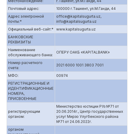
Местонахождение:
г.Ташкент, ул.М.Ганди, 44
Почтовый адрес:
100000 г.Ташкент, ул.М.Ганди, 44
Адрес электронной
offiсe@kapitalsugurta.uz,
почты:*
info@kapitalsugurta.uz
Официальный веб-сайт:*
www.kapitalsugurta.uz
БАНКОВСКИЕ
РЕКВИЗИТЫ
Наименование
ОПЕРУ ОАКБ «KAPITALBANK»
обслуживающего банка:
Номер расчетного
2021 6000 1001 3803 7001
счета:
МФО:
00974
РЕГИСТРАЦИОННЫЕ И
ИДЕНТИФИКАЦИОННЫЕ
НОМЕРА,
ПРИСВОЕННЫЕ
Министерство юстиции РУз №71 от
регистрирующим
20.06.2014г., Центр государственных
органом:
услуг Мирзо Улугбекского района
№71 от 24.06.2022г.
органом