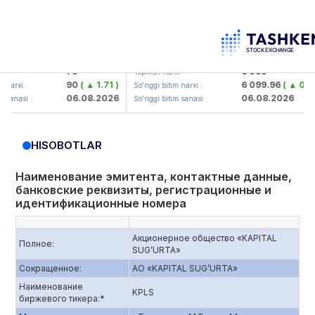
orbank> ATB)
UZMK (<O'zmetkombinat> AJ)
79
6 099
Yopilish narxi :
90
( ▲ 1.71 )
6 099.96
( ▲ 0.08 )
So'nggi bitim narxi :
06.08.2026
06.08.2026
 :
So'nggi bitim sanasi :
HISOBOTLAR
Наименование эмитента, контактные данные,
банковские реквизиты, регистрационные и
идентификационные номера
Акционерное общество «KAPITAL
Полное:
SUG’URTA»
Сокращенное:
АО «KAPITAL SUG’URTA»
Наименование
KPLS
биржевого тикера:*