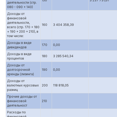
150
3 237 731,61
деятельности (стр.
080 - 090 + 140)
Доходы от
финансовой
деятельности,
160
3 404 358,39
всего (стр. 170 + 180
+ 190 + 200 + 210), в
том числе:
Доходы в виде
170
0,00
дивидендов
Доходы в виде
180
3 285 540,34
процентов
Доходы от
долгосрочной
190
0,00
аренды (лизинга)
Доходы от
валютных курсовых
200
118 818,05
разниц
Прочие доходы от
финансовой
210
деятельност
Расходы по
финансовой