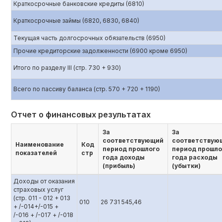
Краткосрочные банковские кредиты (6810)
Краткосрочные займы (6820, 6830, 6840)
Текущая часть долгосрочных обязательств (6950)
Прочие кредиторские задолженности (6900 кроме 6950)
Итого по разделу III (стр. 730 + 930)
Всего по пассиву баланса (стр. 570 + 720 + 1190)
Отчет о финансовых результатах
За
За
соответствующий
соответствую
Наименование
Код
период прошлого
период прошло
показателей
стр
года доходы
года расходы
(прибыль)
(убытки)
Доходы от оказания
страховых услуг
(стр. 011 - 012 + 013
010
26 731 545,46
+ /-014+/-015 +
/-016 + /-017 + /-018