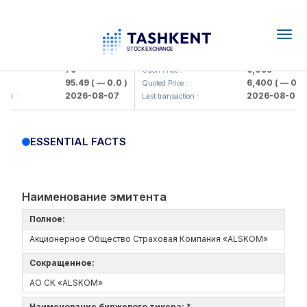
Togg
navig
Hamkorbank> ATB)
UZMK (<O'zmetkombinat> AJ)
79
6,099
Open Price :
95.49
( — 0.0 )
6,400
( — 0.0 )
:
Quoted Price :
2026-08-07
2026-08-07
ion :
Last transaction :
ESSENTIAL FACTS
Наименование эмитента
Полное:
Акционерное Общество Страховая Компания «ALSKOM»
Сокращенное:
АО СК «ALSKOM»
Наименование биржевого тикера: *