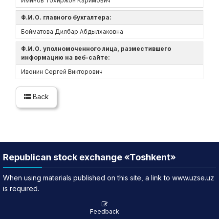
Иминов Тохиржон Каримович
Ф.И.О. главного бухгалтера:
Бойматова Дилбар Абдылхаковна
Ф.И.О. уполномоченного лица, разместившего
информацию на веб-сайте:
Ивонин Сергей Викторович
Back
Republican stock exchange «Toshkent»
When using materials published on this site, a link to www.uzse.uz
is required.
Feedback