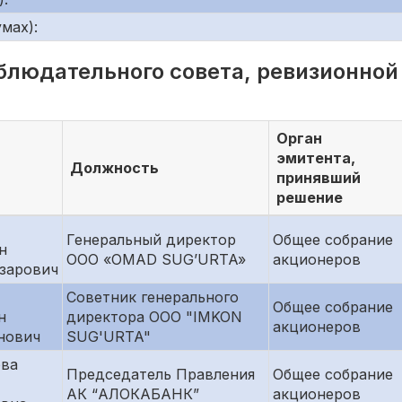
мах):
блюдательного совета, ревизионной
Орган
эмитента,
Должность
принявший
решение
Генеральный директор
Общее собрание
н
ООО «OMAD SUG’URTA»
акционеров
зарович
Советник генерального
Общее собрание
н
директора ООО "IMKON
акционеров
нович
SUG'URTA"
ова
Председатель Правления
Общее собрание
АК “АЛОКАБАНК”
акционеров