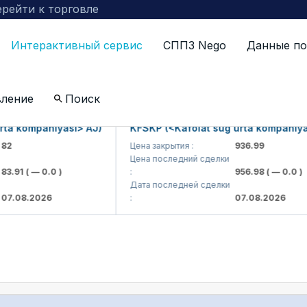
рейти к торговле
Интерактивный сервис
СППЗ Nego
Данные по
по компаниям включенных в биржевой котировальны
вление
Поиск
kompaniyasi> AJ)
KFSKP (<Kafolat sug'urta kompaniyasi> 
Цена закрытия :
936.99
Цена последний сделки
1
( — 0.0 )
:
956.98
( — 0.0 )
Дата последней сделки
8.2026
:
07.08.2026