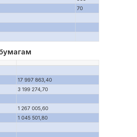
70
 бумагам
17 997 863,40
3 199 274,70
1 267 005,60
1 045 501,80