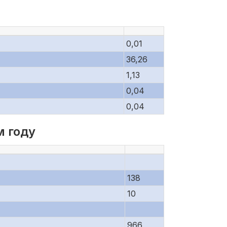
0,01
36,26
1,13
0,04
0,04
м году
138
10
966