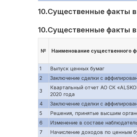
10.Существенные факты в
10.Существенные факты в
№
Наименование существенного ф
1
Выпуск ценных бумаг
2
Заключение сделки с аффилирова
Квартальный отчет АО СК «ALSKO
3
2020 года
4
Заключение сделки с аффилирова
5
Решения, принятые высшим орган
6
Изменение в составе наблюдател
7
Начисление доходов по ценным б