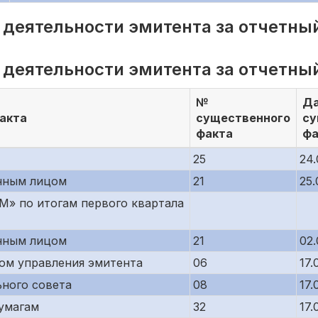
 деятельности эмитента за отчетный
 деятельности эмитента за отчетный
№
Да
акта
существенного
су
факта
фа
25
24.
нным лицом
21
25.
M» по итогам первого квартала
нным лицом
21
02.
ом управления эмитента
06
17.
ьного совета
08
17.
умагам
32
17.