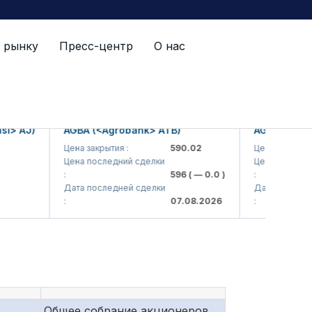
 рынку
Пресс-центр
О нас
й список
AJ)
AGBA (<Agrobank> ATB)
AGBAP (<Agroba
Цена закрытия :
590.02
Цена закрытия :
Цена последний сделки
Цена последний с
:
596
( — 0.0 )
:
Дата последней сделки
Дата последней с
:
07.08.2026
:
Общее собрание акционеров