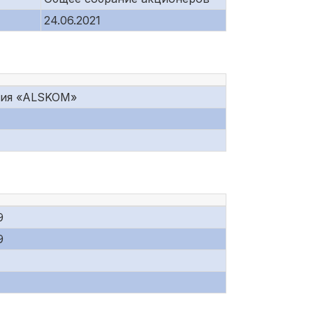
24.06.2021
ния «ALSKOM»
9
9