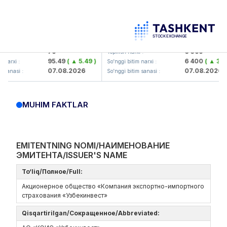
amkorbank> ATB)
UZMK (<O'zmetkombinat> AJ)
79
6 099
Yopilish narxi :
95.49
( ▲ 5.49 )
6 400
( ▲ 300.0
rxi :
So'nggi bitim narxi :
07.08.2026
07.08.2026
anasi :
So'nggi bitim sanasi :
MUHIM FAKTLAR
EMITENTNING NOMI/НАИМЕНОВАНИЕ
ЭМИТЕНТА/ISSUER'S NAME
To‘liq/Полное/Full:
Акционерное общество «Компания экспортно-импортного
страхования «Узбекинвест»
Qisqartirilgan/Сокращенное/Abbreviated: