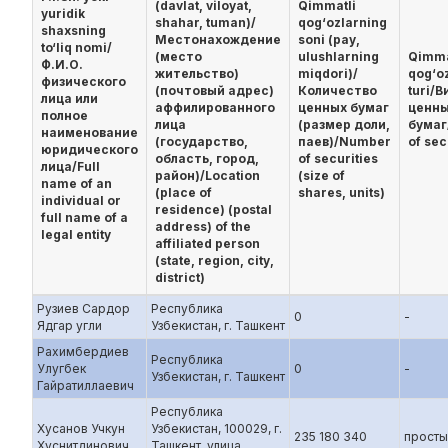
(davlat, viloyat,
Qimmatli
yuridik
shahar, tuman)/
qog‘ozlarning
shaxsning
Местонахождение
soni (pay,
to‘liq nomi/
(место
ulushlarning
Qimma
Ф.И.О.
жительство)
miqdori)/
qog‘o
физического
(почтовый адрес)
Количество
turi/В
лица или
аффилированного
ценных бумаг
ценн
полное
лица
(размер доли,
бумаг
наименование
(государство,
паев)/Number
of sec
юридического
область, город,
of securities
лица/Full
район)/Location
(size of
name of an
(place of
shares, units)
individual or
residence) (postal
full name of a
address) of the
legal entity
affiliated person
(state, region, city,
district)
Рузиев Сардор
Республика
0
-
Ядгар угли
Узбекистан, г. Ташкент
Рахимбердиев
Республика
Улугбек
0
-
Узбекистан, г. Ташкент
Гайратиллаевич
Республика
Хусанов Учкун
Узбекистан, 100029, г.
235 180 340
просты
Хуснитдинович
Ташкент, улица