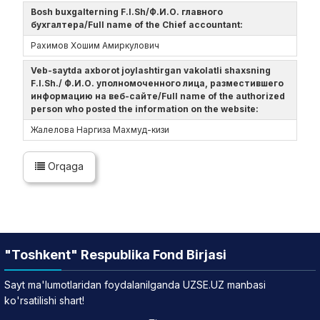
Bosh buxgalterning F.I.Sh/Ф.И.О. главного
бухгалтера/Full name of the Chief accountant:
Рахимов Хошим Амиркулович
Veb-saytda axborot joylashtirgan vakolatli shaxsning
F.I.Sh./ Ф.И.О. уполномоченного лица, разместившего
информацию на веб-сайте/Full name of the authorized
person who posted the information on the website:
Жалелова Наргиза Махмуд-кизи
Orqaga
"Toshkent" Respublika Fond Birjasi
Sayt ma'lumotlaridan foydalanilganda UZSE.UZ manbasi
ko'rsatilishi shart!