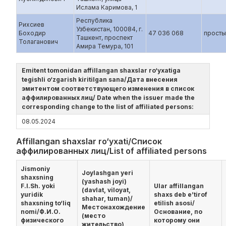
Ислама Каримова, 1
Республика
Рихсиев
Узбекистан, 100084, г.
Боходир
47 036 068
просты
Ташкент, проспект
Толаганович
Амира Темура, 101
Emitent tomonidan affillangan shaxslar ro‘yxatiga
tegishli o‘zgarish kiritilgan sana/Дата внесения
эмитентом соответствующего изменения в список
аффилированных лиц/ Date when the issuer made the
corresponding change to the list of affiliated persons:
08.05.2024
Affillangan shaxslar ro‘yxati/Список
аффилированных лиц/List of affiliated persons
Jismoniy
Joylashgan yeri
shaxsning
(yashash joyi)
F.I.Sh. yoki
Ular affillangan
(davlat, viloyat,
yuridik
shaxs deb e’tirof
shahar, tuman)/
shaxsning to‘liq
etilish asosi/
Местонахождение
nomi/Ф.И.О.
Основание, по
(место
физического
которому они
жительство),