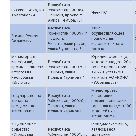
Республика
Рихсиев Боходир
Узбекистан, 100084, г.
Член НС
Толаганович
Ташкент, проспект
Амира Темура, 101
Республика
Лицо,
Узбекистан, 100097, г.
осуществляющее
Азимов Рустам
Ташкент,
полномочия
Содикович
Чиланзарский район,
исполнительного
улица Чупон ота, 6
органа
Министерство
Юридическое лицо,
инвестиций,
Республика
которое владеет 20 и
промышленности
Узбекистан, 100029, г.
более процентами
и торговли
Ташкент, улица
акций в уставном
Республики
Ислама Каримова, 1
капитале АО «КЭИС
Узбекистан
«Узбекинвест»
Министерство
Государственное
Республика
инвестиций,
унитарное
Узбекистан, 100029, г.
промышленности и
предприятие
Ташкент, улица
торговли владеет 100
«InterForum»
Ислама Каримова, 1
% долей ГУП
«InterForum»
Акционерное
юридическое лицо,
общество
Республика
являющееся
«Страховая
Узбекистан, 100015, г.
дочерним