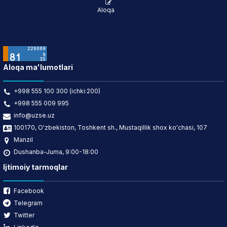
Aloqa
Aloqa ma'lumotlari
+998 555 100 300 (ichki:200)
+998 555 009 995
info@uzse.uz
100170, O'zbekiston, Toshkent sh., Mustaqillik shox ko'chasi, 107
Manzil
Dushanba-Juma, 9:00-18:00
Ijtimoiy tarmoqlar
Facebook
Telegram
Twitter