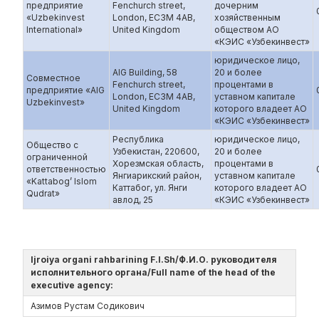
предприятие
Fenchurch street,
дочерним
«Uzbekinvest
London, EC3M 4AB,
хозяйственным
International»
United Kingdom
обществом АО
«КЭИС «Узбекинвест»
юридическое лицо,
AIG Building, 58
20 и более
Совместное
Fenchurch street,
процентами в
предприятие «AIG
London, EC3M 4AB,
уставном капитале
Uzbekinvest»
United Kingdom
которого владеет АО
«КЭИС «Узбекинвест»
Республика
юридическое лицо,
Общество с
Узбекистан, 220600,
20 и более
ограниченной
Хорезмская область,
процентами в
ответственностью
Янгиарикский район,
уставном капитале
«Kattabog’ Islom
Каттабог, ул. Янги
которого владеет АО
Qudrat»
авлод, 25
«КЭИС «Узбекинвест»
Ijroiya organi rahbarining F.I.Sh/Ф.И.О. руководителя
исполнительного органа/Full name of the head of the
executive agency:
Азимов Рустам Содикович