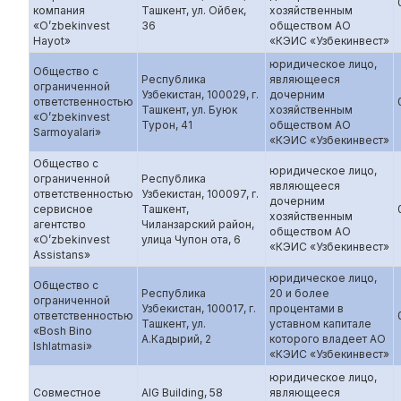
компания
Ташкент, ул. Ойбек,
хозяйственным
«O’zbekinvest
36
обществом АО
Hayot»
«КЭИС «Узбекинвест»
юридическое лицо,
Общество с
Республика
являющееся
ограниченной
Узбекистан, 100029, г.
дочерним
ответственностью
Ташкент, ул. Буюк
хозяйственным
«O’zbekinvest
Турон, 41
обществом АО
Sarmoyalari»
«КЭИС «Узбекинвест»
Общество с
юридическое лицо,
ограниченной
Республика
являющееся
ответственностью
Узбекистан, 100097, г.
дочерним
сервисное
Ташкент,
хозяйственным
агентство
Чиланзарский район,
обществом АО
«O’zbekinvest
улица Чупон ота, 6
«КЭИС «Узбекинвест»
Assistans»
юридическое лицо,
Общество с
Республика
20 и более
ограниченной
Узбекистан, 100017, г.
процентами в
ответственностью
Ташкент, ул.
уставном капитале
«Bosh Bino
А.Кадырий, 2
которого владеет АО
Ishlatmasi»
«КЭИС «Узбекинвест»
юридическое лицо,
Совместное
AIG Building, 58
являющееся