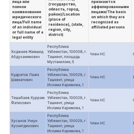
лица или
признаются
(государство,
полное
аффилированными
область, город,
наименование
лицами/The basis
район)/Location
юридического
on which they are
(place of
лица/Full name
recognized as
residence), (state,
of an individual
affiliated persons
region, city,
or full name of a
district)
legal entity
Республика
Ходжаев Жамшид
Узбекистан, 100008, г.
Член НС
Абдухакимович
Ташкент, площадь
Мустакиллик, 5
Республика
Кудратов Лазиз
Узбекистан, 100029, г.
Член НС
Шавкатович
Ташкент, улица
Ислама Каримова, 1
Республика
Тешабаев Хуррам
Узбекистан, 100029, г.
Член НС
Фатихович
Ташкент, улица
Ислама Каримова, 1
Республика
Хусанов Учкун
Узбекистан, 100029, г.
Член НС
Хуснитдинович
Ташкент, улица
Ислама Каримова, 1