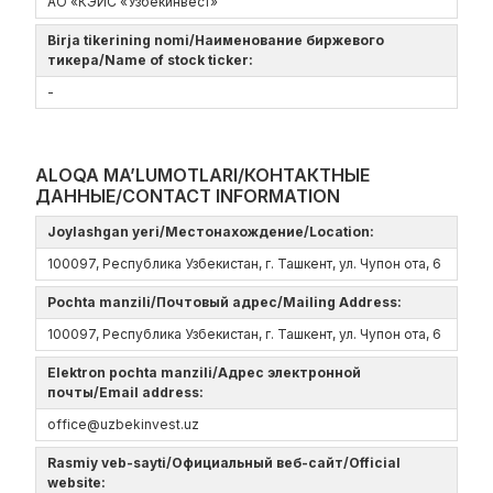
АО «КЭИС «Узбекинвест»
Birja tikerining nomi/Наименование биржевого
тикера/Name of stock ticker:
-
ALOQA MA’LUMOTLARI/КОНТАКТНЫЕ
ДАННЫЕ/CONTACT INFORMATION
Joylashgan yeri/Местонахождение/Location:
100097, Республика Узбекистан, г. Ташкент, ул. Чупон ота, 6
Pochta manzili/Почтовый адрес/Mailing Address:
100097, Республика Узбекистан, г. Ташкент, ул. Чупон ота, 6
Elektron pochta manzili/Адрес электронной
почты/Email address:
office@uzbekinvest.uz
Rasmiy veb-sayti/Официальный веб-сайт/Official
website: