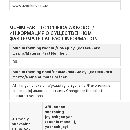
www.uzbekinvest.uz
MUHIM FAKT TO‘G‘RISIDA AXBOROT/
ИНФОРМАЦИЯ О СУЩЕСТВЕННОМ
ФАКТЕ/MATERIAL FACT INFORMATION
Muhim faktning raqami/Номер существенного
факта/Material Fact Number:
36
Muhim faktning nomi/Наименование существенного
факта/Name of material fact:
Affillangan shaxslar ro‘yxatidagi o‘zgarishlar/Изменения в
списке аффилированных лиц / Changes in the list of
affiliated persons
Affillangan
shaxsning
joylashgan yeri
Jismoniy
(pochta manzili),
shaxsning
yashash joyi
F.I.Sh. yoki