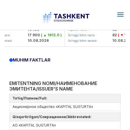
Togg
navig
Olmaliq KMK> AJ)
KFSK (<Kafolat sug'urta kompa
16 100
82
 :
Yopilish narxi :
17 900
( ▲ 1612.0 )
82
( ▼ 1.91 
narxi :
So'nggi bitim narxi :
10.08.2026
10.08.202
 sanasi :
So'nggi bitim sanasi :
MUHIM FAKTLAR
EMITENTNING NOMI/НАИМЕНОВАНИЕ
ЭМИТЕНТА/ISSUER'S NAME
To‘liq/Полное/Full:
Акционерное общество «KAPITAL SUG’URTA»
Qisqartirilgan/Сокращенное/Abbreviated:
АО «KAPITAL SUG’URTA»