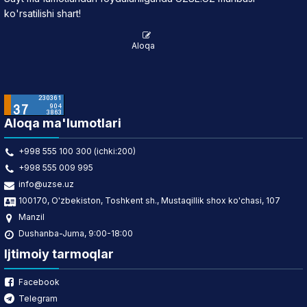
ko'rsatilishi shart!
Aloqa
Aloqa ma'lumotlari
+998 555 100 300 (ichki:200)
+998 555 009 995
info@uzse.uz
100170, O'zbekiston, Toshkent sh., Mustaqillik shox ko'chasi, 107
Manzil
Dushanba-Juma, 9:00-18:00
Ijtimoiy tarmoqlar
Facebook
Telegram