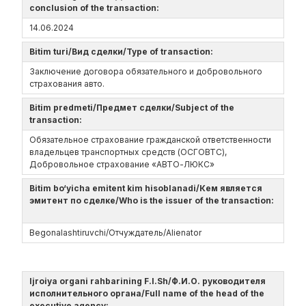
conclusion of the transaction:
14.06.2024
Bitim turi/Вид сделки/Type of transaction:
Заключение договора обязательного и добровольного
страхования авто.
Bitim predmeti/Предмет сделки/Subject of the
transaction:
Обязательное страхование гражданской ответственности
владельцев транспортных средств (ОСГОВТС),
Добровольное страхование «АВТО-ЛЮКС»
Bitim bo‘yicha emitent kim hisoblanadi/Кем является
эмитент по сделке/Who is the issuer of the transaction:
Begonalashtiruvchi/Отчуждатель/Alienator
Ijroiya organi rahbarining F.I.Sh/Ф.И.О. руководителя
исполнительного органа/Full name of the head of the
executive agency: