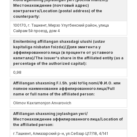
Местонахождение (почтовый адрес)
контрагента/Location (postal address) of the
counterparty:
100170, г. Ташкент, Мирзо Улугбекский район, улица
Сайрам 5й проезд, дом 4
Emitentning affillangan shaxsdagi ulushi (ustav
kapitaliga nisbatan foizda)/Доля эмитента у
аффилированного лица (в проценте от уставного
капитала)/The issuer's share in the affiliated entity (as a
percentage of the authorized capital):
0,98
Affillangan shaxsning F.I.Sh. yoki to‘liq nomi/Ф.И.О. или
полное наименование аффилированного лица/Full
name or full name of the affiliated person:
Olimov Kaxramonjon Anvarovich
Affillangan shaxsning joylashgan yeri/
Местонахождение аффилированного лица/Location of
the affiliated person:
г.Ташкент, Алмазарский р-н, ул.Себзар Ц17/18, 4/141