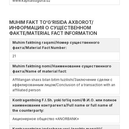
www.kapitalsugurta.uz
MUHIM FAKT TO‘G‘RISIDA AXBOROT/
ИНФОРМАЦИЯ О СУЩЕСТВЕННОМ
ФАКТЕ/MATERIAL FACT INFORMATION
Muhim faktning raqami/Номер существенного
факта/Material Fact Number:
21
Muhim faktning nomi/Наименование существенного
факта/Name of material fact:
Affillangan shaxs bilan bitim tuzilishi/Заключение сделки с
аффилированным лицом/Conclusion of a transaction with an
affiliated person
Kontragentning F.I.Sh. yoki to‘liq nomi/Ф.И.О. или полное
наименование контрагента/Full name or full name of
the counterparty:
Акционерное общество «ANORBANK»
Kontragentning joylashgan yeri (pochta manzili)/