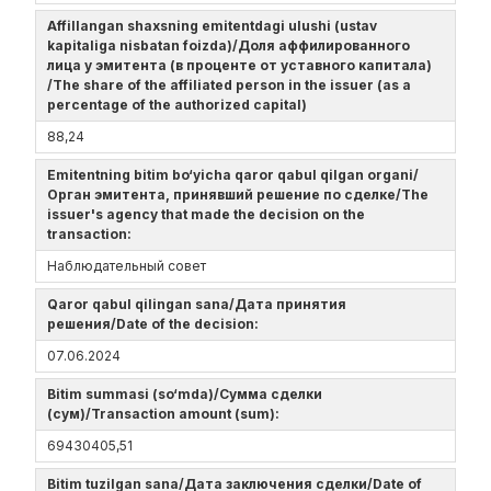
Affillangan shaxsning emitentdagi ulushi (ustav
kapitaliga nisbatan foizda)/Доля аффилированного
лица у эмитента (в проценте от уставного капитала)
/The share of the affiliated person in the issuer (as a
percentage of the authorized capital)
88,24
Emitentning bitim bo‘yicha qaror qabul qilgan organi/
Орган эмитента, принявший решение по сделке/The
issuer's agency that made the decision on the
transaction:
Наблюдательный совет
Qaror qabul qilingan sana/Дата принятия
решения/Date of the decision:
07.06.2024
Bitim summasi (so‘mda)/Сумма сделки
(сум)/Transaction amount (sum):
69430405,51
Bitim tuzilgan sana/Дата заключения сделки/Date of