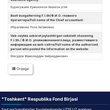
Бурихужаев Хумоюнхон Авазхон угли
Bosh buxgalterning F.I.Sh/Ф.И.О. главного
бухгалтера/Full name of the Chief accountant:
Ибрагимова Лола Хатамовна
Veb-saytda axborot joylashtirgan vakolatli shaxsning
F.I.Sh./ Ф.И.О. уполномоченного лица, разместившего
информацию на веб-сайте/Full name of the authorized
person who posted the information on the website:
Масудов Жамолиддин Хайриддинович
Orqaga
"Toshkent" Respublika Fond Birjasi
Sayt ma'lumotlaridan foydalanilganda UZSE.UZ manbasi