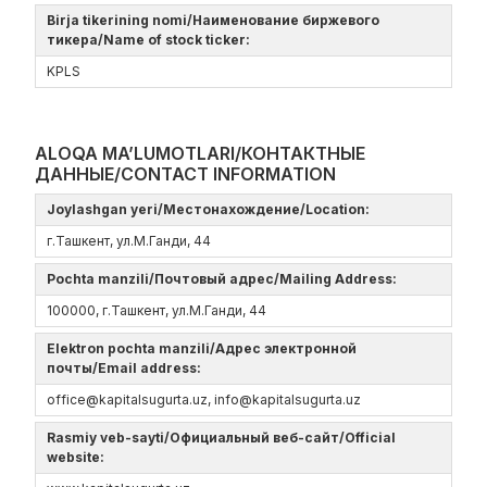
Birja tikerining nomi/Наименование биржевого
тикера/Name of stock ticker:
KPLS
ALOQA MA’LUMOTLARI/КОНТАКТНЫЕ
ДАННЫЕ/CONTACT INFORMATION
Joylashgan yeri/Местонахождение/Location:
г.Ташкент, ул.М.Ганди, 44
Pochta manzili/Почтовый адрес/Mailing Address:
100000, г.Ташкент, ул.М.Ганди, 44
Elektron pochta manzili/Адрес электронной
почты/Email address:
offiсe@kapitalsugurta.uz, info@kapitalsugurta.uz
Rasmiy veb-sayti/Официальный веб-сайт/Official
website: