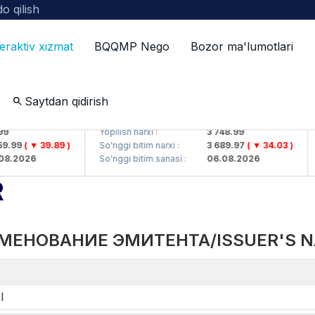
o qilish
teraktiv xizmat
BQQMP Nego
Bozor ma'lumotlari
Saytdan qidirish
J)
UZMKP (<O'zmetkombinat> AJ)
Yopilish narxi :
3 748.99
Y
.99
( ▼ 39.89 )
So'nggi bitim narxi :
3 689.97
( ▼ 34.03 )
S
.2026
So'nggi bitim sanasi :
06.08.2026
S
R
МЕНОВАНИЕ ЭМИТЕНТА/ISSUER'S 
I