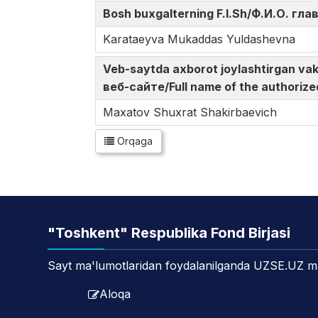
Bosh buxgalterning F.I.Sh/Ф.И.О. гл
Karataeyva Mukaddas Yuldashevna
Veb-saytda axborot joylashtirgan v
веб-сайте/Full name of the authorize
Maxatov Shuxrat Shakirbaevich
Orqaga
"Toshkent" Respublika Fond Birjasi
Sayt ma'lumotlaridan foydalanilganda UZSE.UZ manb
Aloqa