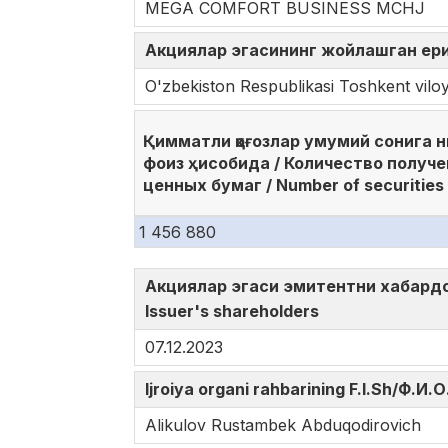
MEGA COMFORT BUSINESS MCHJ
Акциялар эгасининг жойлашган ери (
O'zbekiston Respublikasi Toshkent vilo
Қимматли қоғозлар умумий сонига 
фоиз ҳисобида / Количество получ
ценных бумаг / Number of securities
1 456 880
Акциялар эгаси эмитентни хабардор 
Issuer's shareholders
07.12.2023
Ijroiya organi rahbarining F.I.Sh/Ф.
Alikulov Rustambek Abduqodirovich