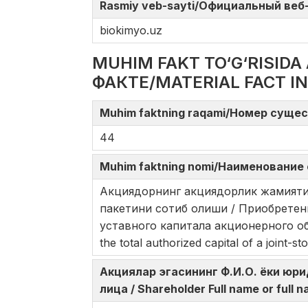
Rasmiy veb-sayti/Официальный веб-с
biokimyo.uz
MUHIM FAKT TO‘G‘RISI
ФАКТЕ/MATERIAL FACT I
Muhim faktning raqami/Номер сущес
44
Muhim faktning nomi/Наименование 
Акциядорнинг акциядорлик жамияти 
пакетини сотиб олиши / Приобретен
уставного капитала акционерного общес
the total authorized capital of a joint-
Акциялар эгасининг Ф.И.О. ёки юри
лица / Shareholder Full name or full n