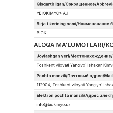
Qisqartirilgan/Сокращенное/Abbrev
«BIOKIMYO» AJ
Birja tikerining nomi/Наименование
BIOK
ALOQA MA’LUMOTLARI/К
Joylashgan yeri/Местонахождение/
Toshkent viloyati Yangiyo`l shaxar Kimy
Pochta manzili/Почтовый адрес/Mail
112004, Toshkent viloyati Yangiyo`l sha
Elektron pochta manzili/Адрес элек
info@biokimyo.uz