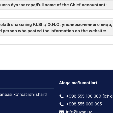
авного бухгалтера/Full name of the Chief accountant:
akolatli shaxsning F.I.Sh./ Ф.И.О. уполномоченного л
d person who posted the information on the website:
Aloqa ma'lumotlari
asi ko'rsatilishi shart!
+998 555 100 300 (ichki
+998 555 009 995
info@uzse.uz