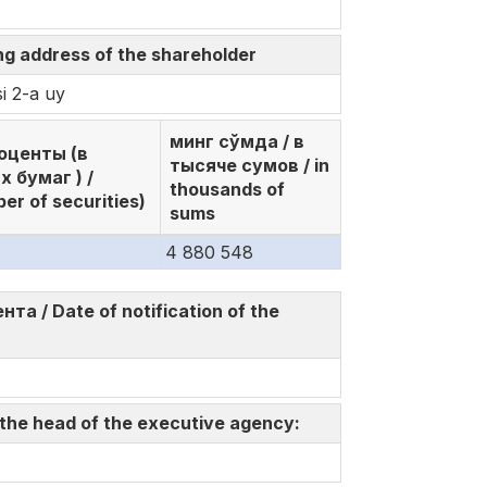
g address of the shareholder
i 2-a uy
минг сўмда / в
роценты (в
тысяче сумов / in
 бумаг ) /
thousands of
er of securities)
sums
4 880 548
 / Date of notification of the
 the head of the executive agency: