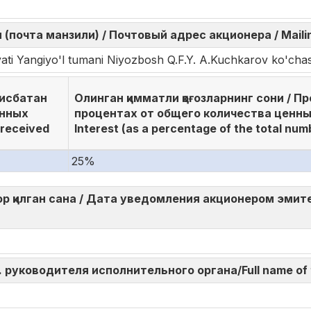
почта манзили) / Почтовый адрес акционера / Mailin
yati Yangiyo'l tumani Niyozbosh Q.F.Y. A.Kuchkarov ko'chas
нисбатан
Олинган қимматли қоғозларнинг сони / П
енных
процентах от общего количества ценных
 received
Interest (as a percentage of the total numb
25%
қилган сана / Дата уведомления акционером эмитента
И.О. руководителя исполнительного органа/Full name of