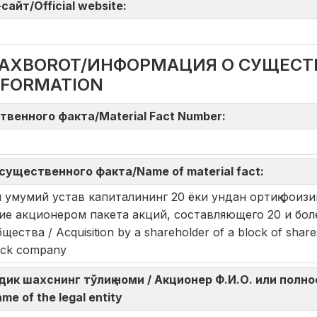
айт/Official website:
DA AXBOROT/ИНФОРМАЦИЯ О СУЩЕС
NFORMATION
твенного факта/Material Fact Number:
существенного факта/Name of material fact:
умумий устав капиталининг 20 ёки ундан ортиқ фоизи
ие акционером пакета акций, составляющего 20 и бол
тва / Acquisition by a shareholder of a block of share
stock company
дик шахснинг тўлиқ номи / Акционер Ф.И.О. или пол
ame of the legal entity