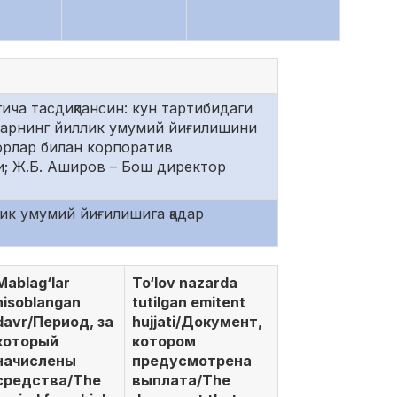
ича тасдиқлансин: кун тартибидаги
дорларнинг йиллик умумий йиғилишини
дорлар билан корпоратив
; Ж.Б. Аширов – Бош директор
ик умумий йиғилишига қадар
Mablag‘lar
To‘lov nazarda
hisoblangan
tutilgan emitent
davr/Период, за
hujjati/Документ,
который
котором
начислены
предусмотрена
средства/The
выплата/The