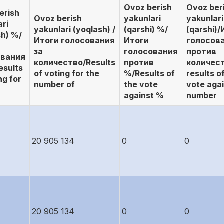
Ovoz berish
Ovoz ber
erish
Ovoz berish
yakunlari
yakunlari
ari
yakunlari (yoqlash) /
(qarshi) %/
(qarshi)
sh) %/
Итоги голосования
Итоги
голосов
за
голосования
против
ования
количество/Results
против
количес
esults
of voting for the
%/Results of
results o
ng for
number of
the vote
vote agai
against %
number
20 905 134
0
0
20 905 134
0
0