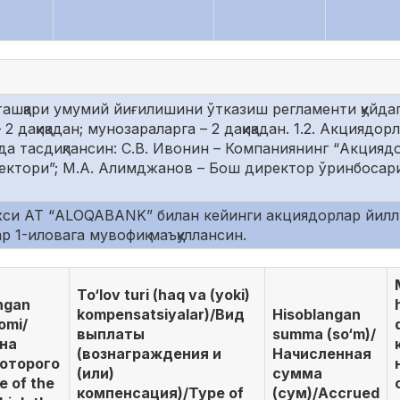
ташқари умумий йиғилишини ўтказиш регламенти қуйдаг
2 дақиқадан; мунозараларга – 2 дақиқадан. 1.2. Акция
бда тасдиқлансин: С.В. Ивонин – Компаниянинг “Акция
ктори”; М.А. Алимджанов – Бош директор ўринбосари
хси АТ “ALOQABANK” билан кейинги акциядорлар йилл
 1-иловага мувофиқ маъқуллансин.
To‘lov turi (haq va (yoki)
angan
kompensatsiyalar)/Вид
Hisoblangan
omi/
выплаты
summa (so‘m)/
на
(вознаграждения и
Начисленная
которого
(или)
сумма
 of the
компенсация)/Type of
(сум)/Accrued