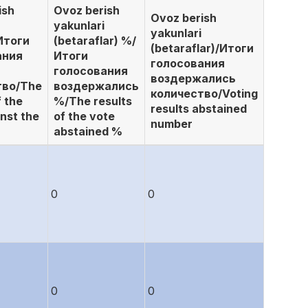
ish
Ovoz berish
Ovoz berish
yakunlari
yakunlari
/Итоги
(betaraflar) %/
(betaraflar)/Итоги
ания
Итоги
голосования
голосования
воздержались
тво/The
воздержались
количество/Voting
f the
%/The results
results abstained
nst the
of the vote
number
abstained %
0
0
0
0