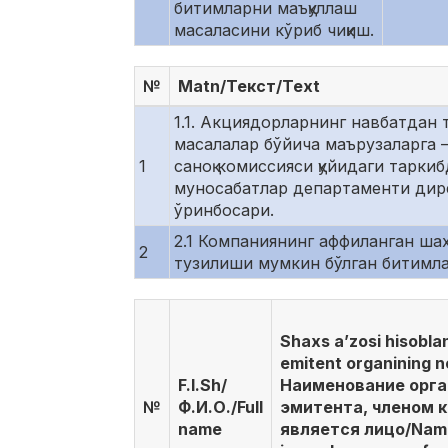
битимларни маъқуллаш
масаласини кўриб чиқиш.
№
Matn/Текст/Text
1.1. Акциядорларнинг навбатдан 
масалалар бўйича маърузаларга – 
1
саноқ комиссияси қуйидаги тарки
муносабатлар департаменти дире
ўринбосари.
2.1 Компаниянинг аффиланган ша
2
тузилиши мумкин бўлган битимлар
Shaxs a’zosi hisobl
emitent organining n
F.I.Sh/
Наименование орга
№
Ф.И.О./Full
эмитента, членом 
name
является лицо/Name