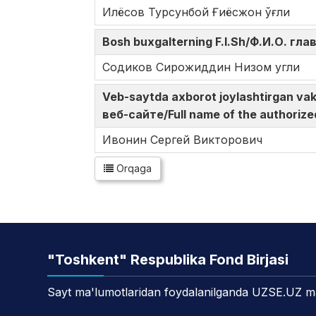
Илёсов Турсунбой Ғиёсжон ўғли
Bosh buxgalterning F.I.Sh/Ф.И.О. гл
Содиков Сирожиддин Низом угли
Veb-saytda axborot joylashtirgan v
веб-сайте/Full name of the authorize
Ивонин Сергей Викторович
Orqaga
"Toshkent" Respublika Fond Birjasi
Sayt ma'lumotlaridan foydalanilganda UZSE.UZ manb