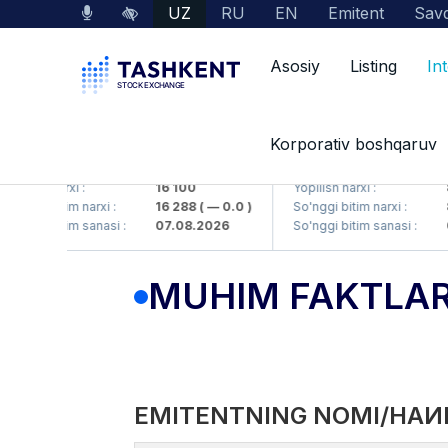
UZ
RU
EN
Emitent
Savd
Asosiy
Listing
In
Korporativ boshqaruv
KP (<Olmaliq KMK> AJ)
KFSK (<Kafolat sug'urta 
lish narxi :
16 100
Yopilish narxi :
82
ggi bitim narxi :
16 288
( — 0.0 )
So'nggi bitim narxi :
83.9
ggi bitim sanasi :
07.08.2026
So'nggi bitim sanasi :
07.0
MUHIM FAKTLA
EMITENTNING NOMI/НАИ