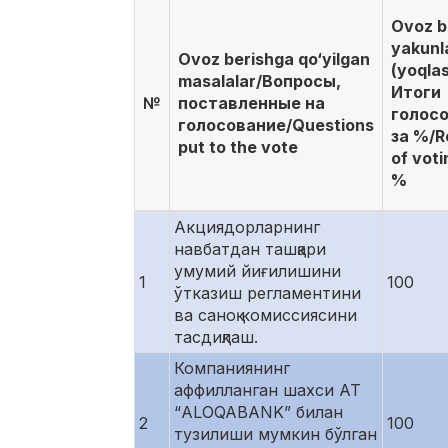
Ovoz b
yakunl
Ovoz berishga qo‘yilgan
(yoqla
masalalar/Вопросы,
Итоги
№
поставленные на
голос
голосование/Questions
за %/R
put to the vote
of voti
%
Акциядорларнинг
навбатдан ташқари
умумий йиғилишини
1
100
ўтказиш регламентини
ва саноқ комиссиясини
тасдиқлаш.
Компаниянинг
аффилланган шахси АТ
“ALOQABANK” билан
2
100
тузилиши мумкин бўлган