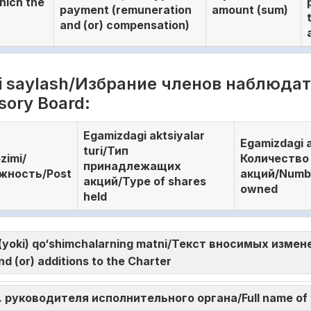
hich the
payment (remuneration
amount (sum)
and (or) compensation)
ini saylash/Избрание членов наблюдат
sory Board:
Egamizdagi aktsiyalar
Egamizdagi a
turi/Тип
zimi/
Количество
принадлежащих
жность/Post
акций/Numbe
акций/Type of shares
owned
held
va (yoki) qo‘shimchalarning matni/Текст вносимых изме
d (or) additions to the Charter
И.О. руководителя исполнительного органа/Full name of