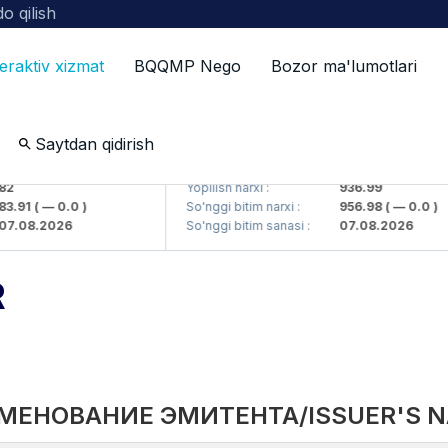
o qilish
teraktiv xizmat
BQQMP Nego
Bozor ma'lumotlari
Saytdan qidirish
kompaniyasi> AJ)
KFSKP (<Kafolat sug'urta kompaniyasi> 
Yopilish narxi :
936.99
1
( — 0.0 )
So'nggi bitim narxi :
956.98
( — 0.0 )
8.2026
So'nggi bitim sanasi :
07.08.2026
R
МЕНОВАНИЕ ЭМИТЕНТА/ISSUER'S 