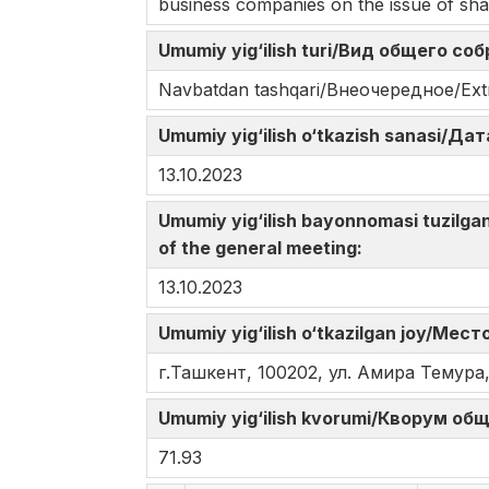
business companies on the issue of sha
Umumiy yig‘ilish turi/Вид общего со
Navbatdan tashqari/Внеочередное/Ext
Umumiy yig‘ilish o‘tkazish sanasi/
13.10.2023
Umumiy yig‘ilish bayonnomasi tuzilg
of the general meeting:
13.10.2023
Umumiy yig‘ilish o‘tkazilgan joy/Ме
г.Ташкент, 100202, ул. Амира Темура,
Umumiy yig‘ilish kvorumi/Кворум об
71.93