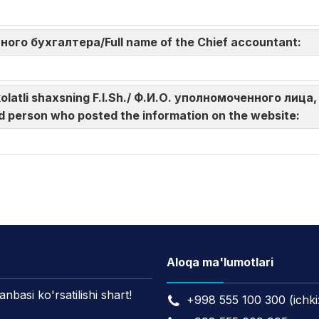
авного бухгалтера/Full name of the Chief accountant:
akolatli shaxsning F.I.Sh./ Ф.И.О. уполномоченного л
d person who posted the information on the website:
Aloqa ma'lumotlari
asi ko'rsatilishi shart!
+998 555 100 300 (ichki