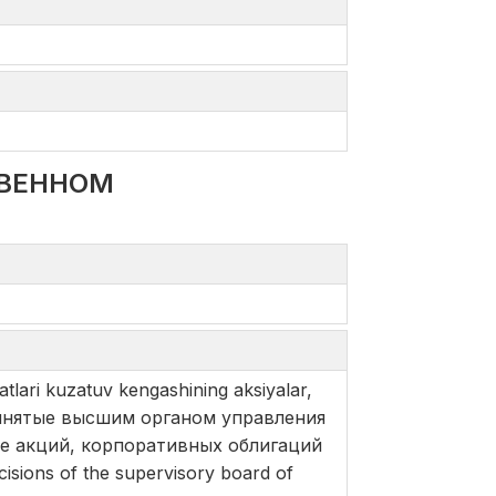
ТВЕННОМ
atlari kuzatuv kengashining aksiyalar,
я, принятые высшим органом управления
ке акций, корпоративных облигаций
isions of the supervisory board of