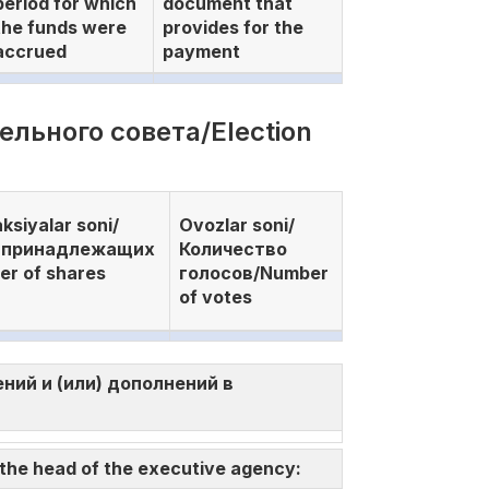
period for which
document that
the funds were
provides for the
accrued
payment
ельного совета/Election
ksiyalar soni/
Ovozlar soni/
 принадлежащих
Количество
r of shares
голосов/Number
of votes
нений и (или) дополнений в
 the head of the executive agency: