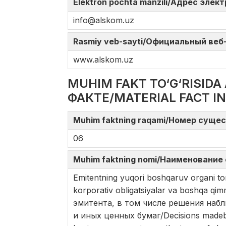
Elektron pochta manzili/Адрес элек
info@alskom.uz
Rasmiy veb-sayti/Официальный веб-с
www.alskom.uz
MUHIM FAKT TO‘G‘RISI
ФАКТЕ/MATERIAL FACT I
Muhim faktning raqami/Номер сущес
06
Muhim faktning nomi/Наименование 
Emitentning yuqori boshqaruv organi tom
korporativ obligatsiyalar va boshqa q
эмитента, в том числе решения наб
и иных ценных бумаг/Decisions madeby 