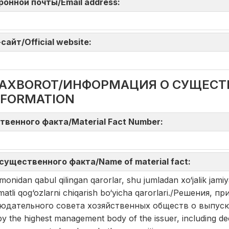
тронной почты/Email address:
айт/Official website:
DA AXBOROT/ИНФОРМАЦИЯ О СУЩЕС
NFORMATION
твенного факта/Material Fact Number:
существенного факта/Name of material fact:
onidan qabul qilingan qarorlar, shu jumladan xo‘jalik jamiy
immatli qog‘ozlarni chiqarish bo‘yicha qarorlari./Решени
людательного совета хозяйственных обществ о выпус
the highest management body of the issuer, including dec