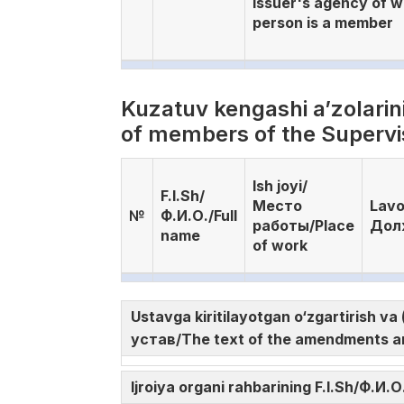
issuer's agency of w
person is a member
Kuzatuv kengashi a’zolar
of members of the Supervi
Ish joyi/
F.I.Sh/
Место
Lavo
№
Ф.И.О./Full
работы/Place
Дол
name
of work
Ustavga kiritilayotgan o‘zgartirish 
устав/The text of the amendments an
Ijroiya organi rahbarining F.I.Sh/Ф.