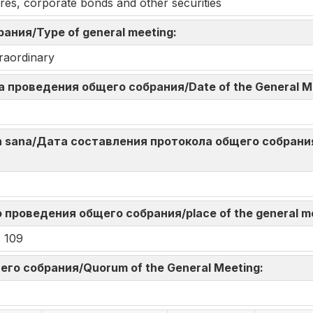
res, corporate bonds and other securities
брания/Type of general meeting:
raordinary
Дата проведения общего собрания/Date of the General 
an sana/Дата составления протокола общего собрания/
сто проведения общего собрания/place of the general 
 109
щего собрания/Quorum of the General Meeting: