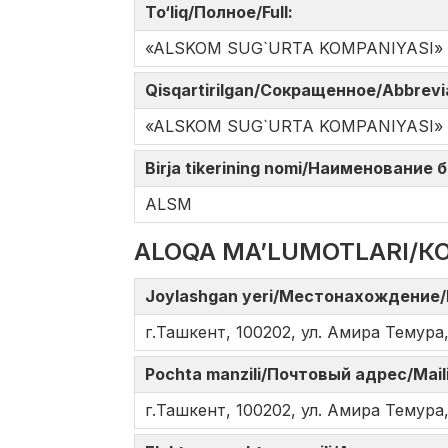
To‘liq/Полное/Full:
«ALSKOM SUG`URTA KOMPANIYASI» Aks
Qisqartirilgan/Сокращенное/Abbrev
«ALSKOM SUG`URTA KOMPANIYASI»
Birja tikerining nomi/Наименование
ALSM
ALOQA MA’LUMOTLARI/К
Joylashgan yeri/Местонахождение/
г.Ташкент, 100202, ул. Амира Темура,
Pochta manzili/Почтовый адрес/Mail
г.Ташкент, 100202, ул. Амира Темура,