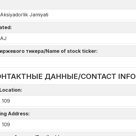
iyadorlik Jamiyati
iated:
 AJ
 биржевого тикера/Name of stock ticker:
ОНТАКТНЫЕ ДАННЫЕ/CONTACT INF
Location:
 109
ing Address:
 109