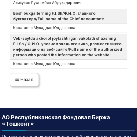
Аликулов Рустамбек Абдукадирович
Bosh buxgalterning F.I.Sh/Ф.И.О. главного
бухгалтера/Full name of the Chief accountant:
Каратаева Мукаддас Юлдашевна
Veb-saytda axborot joylashtirgan vakolatli shaxsning
F.I.Sh./ Ф.И.О. уполномоченного лица, разместившего
информацию на веб-сайте/Full name of the authorized
person who posted the information on the website:
Каратаева Мукаддас Юлдашевна
Назад
АО Республиканская Фондовая Биржа
«Тошкент»
При использовании материалов опубликованных на данном