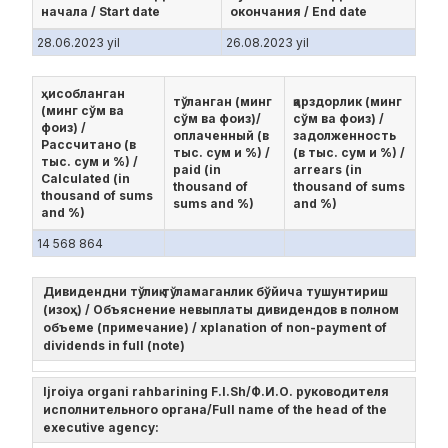
начала / Start date
окончания / End date
28.06.2023 yil
26.08.2023 yil
ҳисобланган
тўланган (минг
қарздорлик (минг
(минг сўм ва
сўм ва фоиз)/
сўм ва фоиз) /
фоиз) /
оплаченный (в
задолженность
Рассчитано (в
тыс. сум и %) /
(в тыс. сум и %) /
тыс. сум и %) /
paid (in
arrears (in
Calculated (in
thousand of
thousand of sums
thousand of sums
sums and %)
and %)
and %)
14 568 864
Дивидендни тўлиқ тўламаганлик бўйича тушунтириш
(изоҳ) / Объяснение невыплаты дивидендов в полном
объеме (примечание) / xplanation of non-payment of
dividends in full (note)
Ijroiya organi rahbarining F.I.Sh/Ф.И.О. руководителя
исполнительного органа/Full name of the head of the
executive agency: