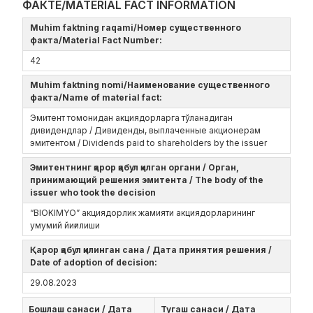
ФАКТЕ/MATERIAL FACT INFORMATION
Muhim faktning raqami/Номер существенного
факта/Material Fact Number:
42
Muhim faktning nomi/Наименование существенного
факта/Name of material fact:
Эмитент томонидан акциядорларга тўланадиган
дивидендлар / Дивиденды, выплаченные акционерам
эмитентом / Dividends paid to shareholders by the issuer
Эмитентнинг қарор қабул қилган органи / Орган,
принимающий решения эмитента / The body of the
issuer who took the decision
“BIOKIMYO” акциядорлик жамияти акциядорларининг
умумий йиғилиши
Қарор қабул қилинган сана / Дата принятия решения /
Date of adoption of decision:
29.08.2023
Бошлаш санаси / Дата
Тугаш санаси / Дата