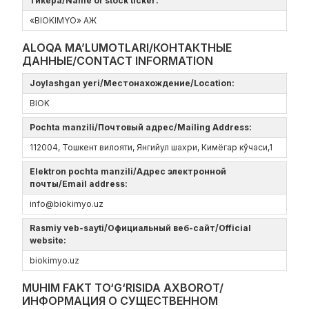
тикера/Name of stock ticker:
«BIOKIMYO» АЖ
ALOQA MA’LUMOTLARI/КОНТАКТНЫЕ
ДАННЫЕ/CONTACT INFORMATION
Joylashgan yeri/Местонахождение/Location:
BIOK
Pochta manzili/Почтовый адрес/Mailing Address:
112004, Тошкент вилояти, Янгийул шахри, Кимёгар кўчаси,1
Elektron pochta manzili/Адрес электронной
почты/Email address:
info@biokimyo.uz
Rasmiy veb-sayti/Официальный веб-сайт/Official
website:
biokimyo.uz
MUHIM FAKT TO‘G‘RISIDA AXBOROT/
ИНФОРМАЦИЯ О СУЩЕСТВЕННОМ