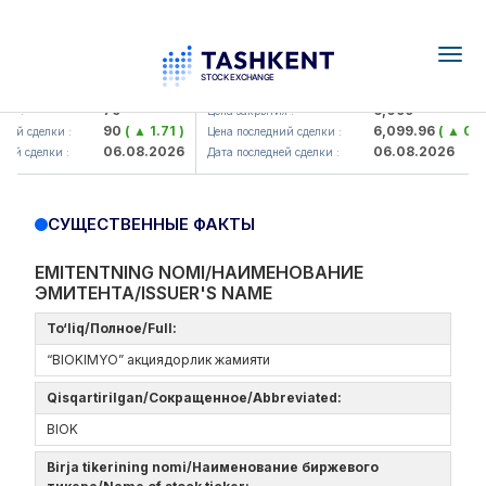
Togg
navig
Hamkorbank> ATB)
UZMK (<O'zmetkombinat> AJ)
79
6,099
я :
Цена закрытия :
90
( ▲ 1.71 )
6,099.96
( ▲ 0.08
ий сделки :
Цена последний сделки :
06.08.2026
06.08.2026
ей сделки :
Дата последней сделки :
СУЩЕСТВЕННЫЕ ФАКТЫ
EMITENTNING NOMI/НАИМЕНОВАНИЕ
ЭМИТЕНТА/ISSUER'S NAME
To‘liq/Полное/Full:
“BIOKIMYO” акциядорлик жамияти
Qisqartirilgan/Сокращенное/Abbreviated:
BIOK
Birja tikerining nomi/Наименование биржевого