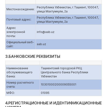
Республика Узбекистан, г.Ташкент, 100047,
Местонахождение:
улица Махтумкули, 2а
Республика Узбекистан, г.Ташкент, 100047,
Почтовый адрес:
улица Махтумкули, 2а
Адрес
электронной
info@aab.uz
почты:
Официальный веб-
aаb.uz
сайт:
3.БАНКОВСКИЕ РЕКВИЗИТЫ
Наименование
Ташкентский городской РКЦ
обслуживающего
Центрального банка Республики
банка:
Узбекистан
Номер расчетного
10301000200009055001
счета:
МФО:
01095
4.РЕГИСТРАЦИОННЫЕ И ИДЕНТИФИКАЦИОННЫЕ