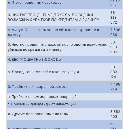
42 201
л. Итого процентных расходов
952
38
3. ЧИСТЫЕ ПРОЦЕНТНЫЕ ДОХОДЫ ДО ОЦЕНКИ
228
ВОЗМОЖНЫХ УБЫТКОВ ПО КРЕДИТАМ И ЛИЗИНГУ
672
а. Минус: Оценка возможных убытков по кредитам и
7 698
лизингу
069
30
б. Чистые процентные доходы после оценки возможных
530
убытков по кредитам и лизингу
603
4. БЕСПРОЦЕНТНЫЕ ДОХОДЫ
38
а. Доходы от комиссий и платы за услуги
883
124
4 498
б. Прибыль в иностранной валюте
749
в. Прибыль от коммерческих операций
г. Прибыль и дивиденды от инвестиций
8 882
д. Другие беспроцентные доходы
403
52
е. Итого беспроцентных доходов
264