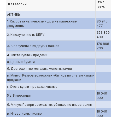
тыс.
Категории
сум.
АКТИВЫ
1. Кассовая наличность и другие платежные
80 945
документы
477
353 899
2. К получению из ЦБРУ
480
179 898
3. К получению из других банков
730
4. Счета купли и продажи
а. Ценные бумаги
б. Драгоценные металлы, монеты, камни
в. Минус: Резерв возможных убытков по счетам купли-
продажи
г. Счета купли-продажи, чистые
16 040
5 а. Инвестиции
000
б. Минус: Резерв возможных убытков по инвестициям
16 040
в. Инвестиции, чистые
000