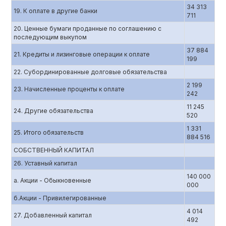
34 313
19. К оплате в другие банки
711
20. Ценные бумаги проданные по соглашению с
последующим выкупом
37 884
21. Кредиты и лизинговые операции к оплате
199
22. Субординированные долговые обязательства
2 199
23. Начисленные проценты к оплате
242
11 245
24. Другие обязательства
520
1 331
25. Итого обязательств
884 516
СОБСТВЕННЫЙ КАПИТАЛ
26. Уставный капитал
140 000
а. Акции - Обыкновенные
000
б.Акции - Привилегированные
4 014
27. Добавленный капитал
492