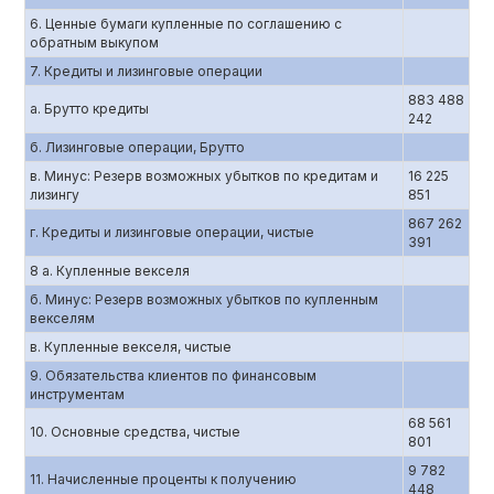
6. Ценные бумаги купленные по соглашению c
обратным выкупом
7. Кредиты и лизинговые операции
883 488
а. Брутто кредиты
242
б. Лизинговые операции, Брутто
в. Минус: Резерв возможных убытков по кредитам и
16 225
лизингу
851
867 262
г. Кредиты и лизинговые операции, чистые
391
8 а. Купленные векселя
б. Минус: Резерв возможных убытков по купленным
векселям
в. Купленные векселя, чистые
9. Обязательства клиентов по финансовым
инструментам
68 561
10. Основные средства, чистые
801
9 782
11. Начисленные проценты к получению
448