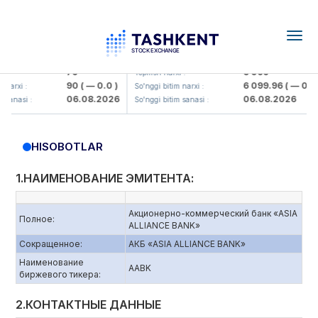
Togg
navig
mkorbank> ATB)
UZMK (<O'zmetkombinat> AJ)
79
6 099
Yopilish narxi :
90
( — 0.0 )
6 099.96
( — 0.0 )
rxi :
So'nggi bitim narxi :
06.08.2026
06.08.2026
nasi :
So'nggi bitim sanasi :
HISOBOTLAR
1.НАИМЕНОВАНИЕ ЭМИТЕНТА:
Акционерно-коммерческий банк «ASIA
Полное:
ALLIANCE BANK»
Сокращенное:
АКБ «ASIA ALLIANCE BANK»
Наименование
AABK
биржевого тикера:
2.КОНТАКТНЫЕ ДАННЫЕ