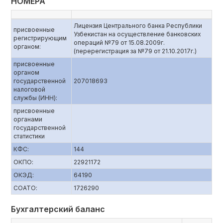
НОМЕРА
Лицензия Центрального банка Республики
присвоенные
Узбекистан на осуществление банковских
регистрирующим
операций №79 от 15.08.2009г.
органом:
(перерегистрация за №79 от 21.10.2017г.)
присвоенные
органом
государственной
207018693
налоговой
службы (ИНН):
присвоенные
органами
государственной
статистики
КФС:
144
ОКПО:
22921172
ОКЭД:
64190
СОАТО:
1726290
Бухгалтерский баланс