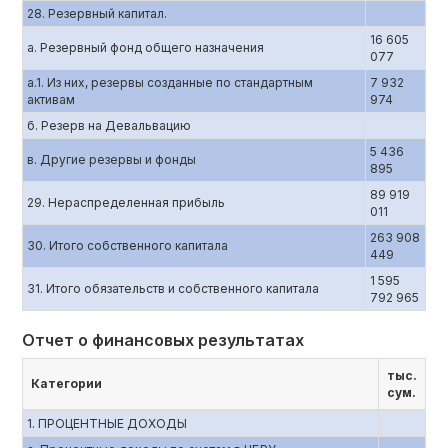
28. Резервный капитал.
16 605
а. Резервный фонд общего назначения
077
а.1. Из них, резервы созданные по стандартным
7 932
активам
974
б. Резерв на Девальвацию
5 436
в. Другие резервы и фонды
895
89 919
29. Нераспределенная прибыль
011
263 908
30. Итого собственного капитала
449
1 595
31. Итого обязательств и собственного капитала
792 965
Отчет о финансовых результатах
тыс.
Категории
сум.
1. ПРОЦЕНТНЫЕ ДОХОДЫ