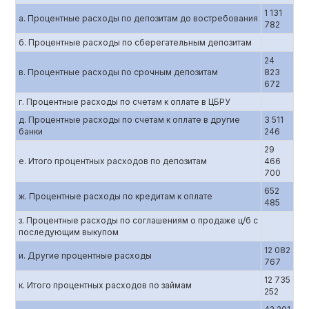
1 131
а. Процентные расходы по депозитам до востребования
782
б. Процентные расходы по сберегательным депозитам
24
в. Процентные расходы по срочным депозитам
823
672
г. Процентные расходы по счетам к оплате в ЦБРУ
д. Процентные расходы по счетам к оплате в другие
3 511
банки
246
29
е. Итого процентных расходов по депозитам
466
700
652
ж. Процентные расходы по кредитам к оплате
485
з. Процентные расходы по соглашениям о продаже ц/б с
последующим выкупом
12 082
и. Другие процентные расходы
767
12 735
к. Итого процентных расходов по займам
252