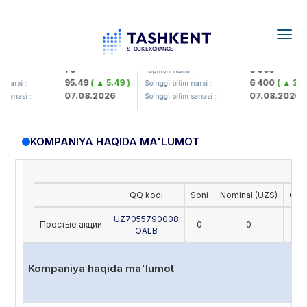
Togg
navig
amkorbank> ATB)
UZMK (<O'zmetkombinat> AJ)
79
6 099
:
Yopilish narxi :
95.49
( ▲ 5.49 )
6 400
( ▲ 300.
narxi :
So'nggi bitim narxi :
07.08.2026
07.08.2026
sanasi :
So'nggi bitim sanasi :
KOMPANIYA HAQIDA MA'LUMOT
QQ kodi
Soni
Nominal (UZS)
Oxir
UZ7055790008
Простые акции
0
0
OALB
Kompaniya haqida ma'lumot