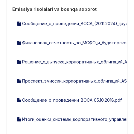
Emissiya risolalari va boshqa axborot
Сообщение_о_проведении_ВОСА_(20.11.2024)_(рус).p
Финансовая_отчетность_по_МСФО_и_Аудиторское_за
Решение_о_выпуске_корпоративных_облигаций_ASIA_
Проспект_эмиссии_корпоративных_облигаций_ASIA_A
Сообщение_о_проведении_ВОСА_05.10.2018.pdf
Итоги_оценки_системы_корпоративного_управления_