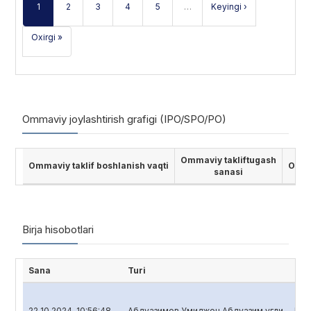
1
2
3
4
5
…
Keyingi ›
Oxirgi »
Ommaviy joylashtirish grafigi (IPO/SPO/PO)
Ommaviy takliftugash
Ommaviy taklif boshlanish vaqti
Ommav
sanasi
Birja hisobotlari
Sana
Turi
His
22 10 2024, 10:56:48
Абдуазимов Умиджон Абдуазим угли
Bank