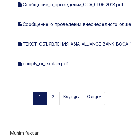
Сообщение_о_проведении_ОСА_01.06.2018.pdf
Сообщение_о_проведении_внеочередного_общего_с
ТЕКСТ_ОБЪЯВЛЕНИЯ_ASIA_ALLIANCE_BANK_ВОСА-1-201
comply_or_explain.pdf
1
2
Keyingi ›
Oxirgi »
Muhim faktlar