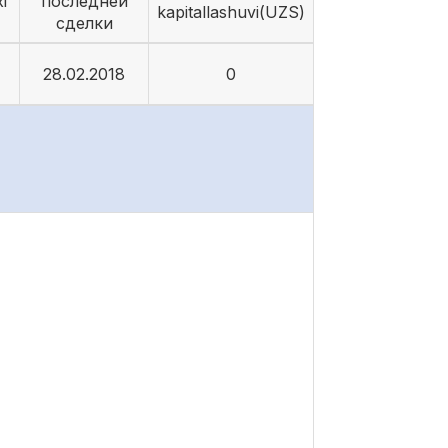
i
последней
kapitallashuvi(UZS)
сделки
28.02.2018
0