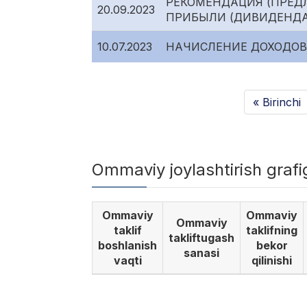
РЕКОМЕНДАЦИЯ (ПРЕД
20.09.2023
ПРИБЫЛИ (ДИВИДЕНДА
10.07.2023
НАЧИСЛЕНИЕ ДОХОДОВ
« Birinchi
Ommaviy joylashtirish graf
Ommaviy
Ommaviy
Ommaviy
taklif
taklifning
takliftugash
boshlanish
bekor
sanasi
vaqti
qilinishi