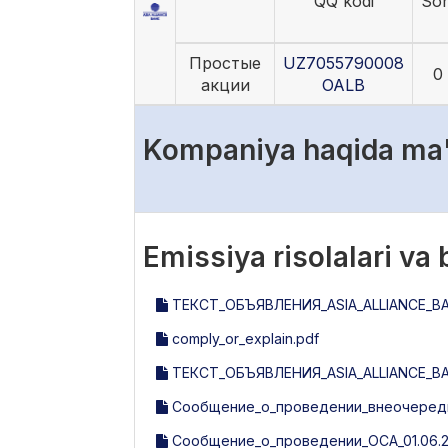
QQ kodi
Son
Простые
UZ7055790008
0
акции
OALB
Kompaniya haqida ma
Emissiya risolalari va
ТЕКСТ_ОБЪЯВЛЕНИЯ_ASIA_ALLIANCE_BAN
comply_or_explain.pdf
ТЕКСТ_ОБЪЯВЛЕНИЯ_ASIA_ALLIANCE_BAN
Сообщение_о_проведении_внеочередн
Сообщение_о_проведении_ОСА_01.06.2