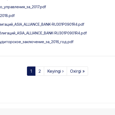
_управления_за_2017.pdf
2018.pdf
гаций_ASIA_ALLIANCE_BANK-RU301P0901R4.pdf
лигаций_ASIA_ALLIANCE_BANK-RU301P0901R4.pdf
диторское_заключение_за_2016_год.pdf
1
2
Keyingi ›
Oxirgi »