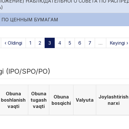
ЛОЖЕНИЕ) НАБЛЮДАТЕЛЬНОГО СОВЕТА ПО РАСПР
)
 ПО ЦЕННЫМ БУМАГАМ
‹ Oldingi
1
2
3
4
5
6
7
…
Keyingi ›
igi (IPO/SPO/PO)
Obuna
Obuna
Obuna
Joylashtirish
boshlanish
tugash
Valyuta
bosqichi
narxi
vaqti
vaqti