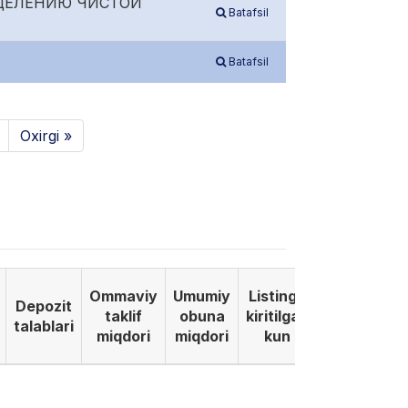
ЕДЕЛЕНИЮ ЧИСТОЙ
Batafsil
Batafsil
Oxirgi »
Ommaviy
Umumiy
Listinga
Depozit
taklif
obuna
kiritilgan
talablari
miqdori
miqdori
kun