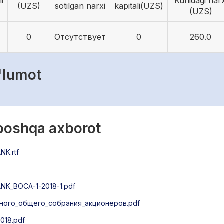
i
Kunidagi narx
(UZS)
sotilgan narxi
kapitali(UZS)
(UZS)
0
Отсутствует
0
260.0
'lumot
 boshqa axborot
K.rtf
K_ВОСА-1-2018-1.pdf
ого_общего_собрания_акционеров.pdf
018.pdf