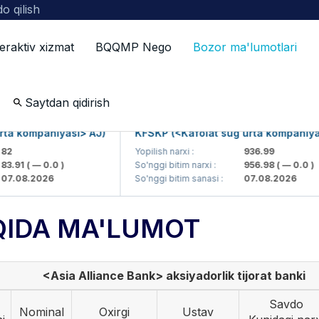
o qilish
teraktiv xizmat
BQQMP Nego
Bozor ma'lumotlari
ot
Saytdan qidirish
 kompaniyasi> AJ)
KFSKP (<Kafolat sug'urta kompaniyasi>
Yopilish narxi :
936.99
91
( — 0.0 )
So'nggi bitim narxi :
956.98
( — 0.0 )
08.2026
So'nggi bitim sanasi :
07.08.2026
QIDA MA'LUMOT
<Asia Alliance Bank> aksiyadorlik tijorat banki
Savdo
Nominal
Oxirgi
Ustav