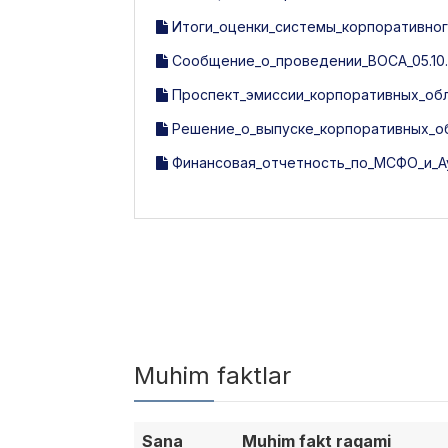
Итоги_оценки_системы_корпоративного
Сообщение_о_проведении_ВОСА_05.10.
Проспект_эмиссии_корпоративных_обли
Решение_о_выпуске_корпоративных_об
Финансовая_отчетность_по_МСФО_и_Ау
Muhim faktlar
Sana
Muhim fakt raqami