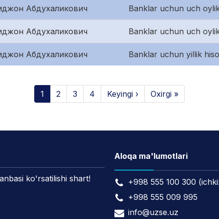
иджон Абдухаликович
Banklar uchun uch oylik
иджон Абдухаликович
Banklar uchun uch oylik
иджон Абдухаликович
Banklar uchun yillik hiso
1
2
3
4
Keyingi ›
Oxirgi »
Aloqa ma'lumotlari
asi ko'rsatilishi shart!
+998 555 100 300 (ichki
+998 555 009 995
info@uzse.uz