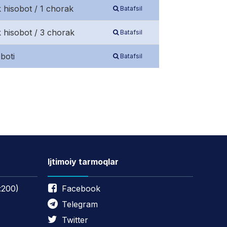
 hisobot / 1 chorak
Batafsil
 hisobot / 3 chorak
Batafsil
boti
Batafsil
Ijtimoiy tarmoqlar
:200)
Facebook
Telegram
Twitter