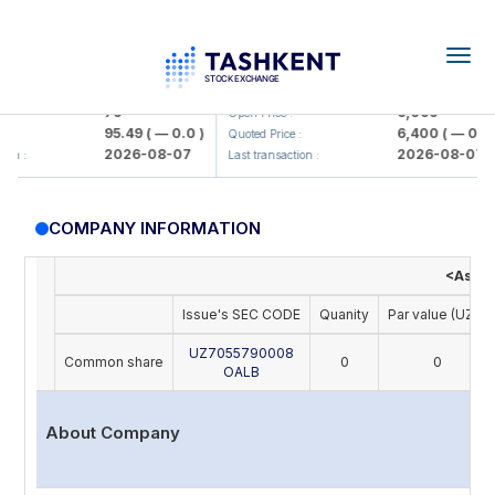
Togg
navig
amkorbank> ATB)
UZMK (<O'zmetkombinat> AJ)
79
6,099
Open Price :
95.49
( — 0.0 )
6,400
( — 0.0 )
Quoted Price :
2026-08-07
2026-08-07
n :
Last transaction :
COMPANY INFORMATION
<Asia A
Issue's SEC CODE
Quanity
Par value (UZS)
UZ7055790008
Common share
0
0
OALB
About Company