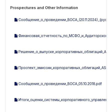
Prospectures and Other Information
Сообщение_о_проведении_ВОСА_(20.11.2024)_(рус).p
Финансовая_отчетность_по_МСФО_и_Аудиторское_за
Решение_о_выпуске_корпоративных_облигаций_ASIA_
Проспект_эмиссии_корпоративных_облигаций_ASIA_A
Сообщение_о_проведении_ВОСА_05.10.2018.pdf
Итоги_оценки_системы_корпоративного_управления_