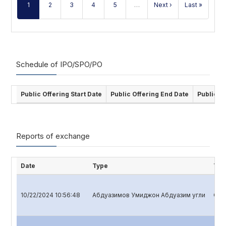
1
2
3
4
5
…
Next ›
Last »
Schedule of IPO/SPO/PO
Public Offering Start Date
Public Offering End Date
Public O
Reports of exchange
Date
Type
Titl
10/22/2024 10:56:48
Абдуазимов Умиджон Абдуазим угли
Quar