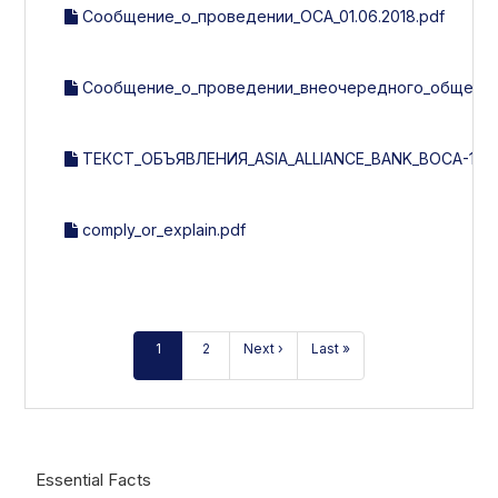
Сообщение_о_проведении_ОСА_01.06.2018.pdf
Сообщение_о_проведении_внеочередного_общего_с
ТЕКСТ_ОБЪЯВЛЕНИЯ_ASIA_ALLIANCE_BANK_ВОСА-1-201
comply_or_explain.pdf
1
2
Next ›
Last »
Essential Facts