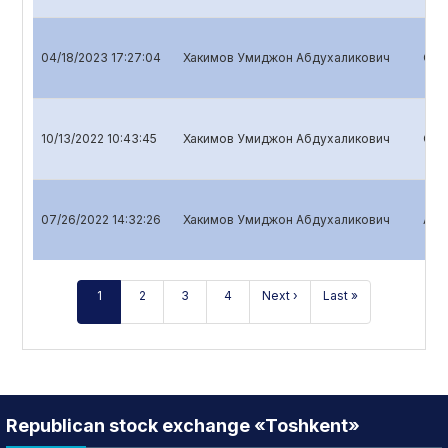
04/18/2023 17:27:04
Хакимов Умиджон Абдухаликович
Quar
10/13/2022 10:43:45
Хакимов Умиджон Абдухаликович
Quar
07/26/2022 14:32:26
Хакимов Умиджон Абдухаликович
Annu
1
2
3
4
Next ›
Last »
Republican stock exchange «Toshkent»