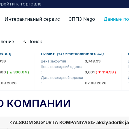
рейти к торговле
Интерактивный сервис
СППЗ Nego
Данные по
вление
Поиск
J)
UZMKP (<O'zmetkombinat> AJ)
KVT
Цена закрытия :
3,748.99
Цена
Цена последний сделки
Цена
( ▲ 300.04 )
:
3,601
( ▼ 114.99 )
:
Дата последней сделки
Дата
.2026
:
07.08.2026
:
О КОМПАНИИ
<ALSKOM SUG'URTA KOMPANIYASI> aksiyadorlik ja