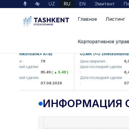
UZ
RU
EN
Эмитент
Пе
Главное
Листинг
Данные по рынку
Информация о компании
Корпоративное упра
 (<Hamkorbank> ATB)
UZMK (<O'zmetkombinat> A
акрытия :
79
Цена закрытия :
6,099
последний сделки
Цена последний сделки
95.49
( ▲ 5.49 )
:
6,400
последней сделки
Дата последней сделки
07.08.2026
:
07.08
ИНФОРМАЦИЯ 