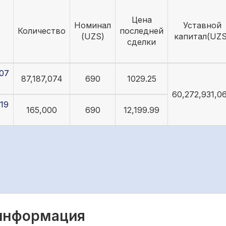
Цена
Номинал
Уставной
Количество
последней
(UZS)
капитал(UZS
сделки
07
87,187,074
690
1029.25
60,272,931,0
19
165,000
690
12,199.99
 информация