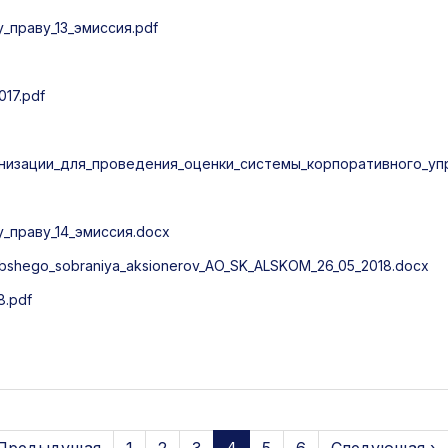
праву_13_эмиссия.pdf
17.pdf
низации_для_проведения_оценки_системы_корпоративного_упр
праву_14_эмиссия.docx
bshego_sobraniya_aksionerov_AO_SK_ALSKOM_26_05_2018.docx
8.pdf