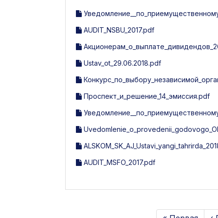
Уведомление__по_приемущественному_
AUDIT_NSBU_2017.pdf
Акционерам_о_выплате_дивидендов_20
Ustav_ot_29.06.2018.pdf
Конкурс_по_выбору_независимой_орга
Проспект_и_решение_14_эмиссия.pdf
Уведомление__по_приемущественному_
Uvedomlenie_o_provedenii_godovogo_O
ALSKOM_SK_AJ_Ustavi_yangi_tahrirda_201
AUDIT_MSFO_2017.pdf