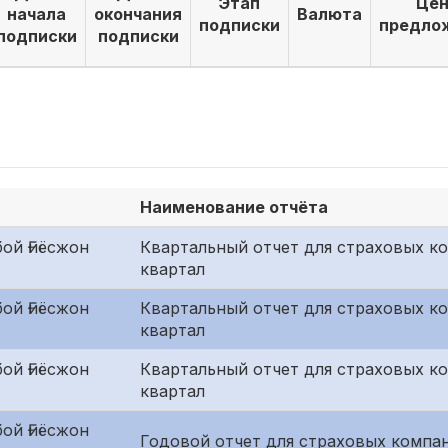
Этап
Цен
начала
окончания
Валюта
подписки
предло
подписки
подписки
Наименование отчёта
ой Ғиёсжон
Квартальный отчет для страховых к
квартал
ой Ғиёсжон
Квартальный отчет для страховых ко
квартал
ой Ғиёсжон
Квартальный отчет для страховых к
квартал
ой Ғиёсжон
Годовой отчет для страховых компан