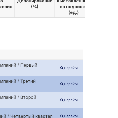
а
Депонирование
выставленных
выкуплен
жения
(%)
на подписку
по подпи
(ед.)
(ед.)
омпаний / Первый
Перейти
мпаний / Третий
Перейти
омпаний / Второй
Перейти
ий / Четвертый квартал
Перейти