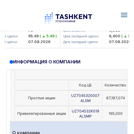
Togg
navig
amkorbank> ATB)
UZMK (<O'zmetkombinat> AJ)
79
6,099
я :
Цена закрытия :
95.49
( ▲ 5.49 )
6,400
( ▲ 300.
ий сделки :
Цена последний сделки :
07.08.2026
07.08.2026
й сделки :
Дата последней сделки :
ИНФОРМАЦИЯ О КОМПАНИИ
Код ЦБ
Количество
Н
UZ7045320007
Простые акции
87,187,074
ALSM
UZ704532K019
Привилегированные акции
165,000
ALSMP
О компании