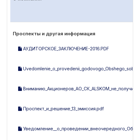
Проспекты и другая информация
АУДИТОРСКОЕ_ЗАКЛЮЧЕНИЕ-2016.PDF
Uvedomlenie_o_provedenii_godovogo_Obshego_sobran
Вниманию_Акционеров_АО_СК_ALSKOM_не_получивши
Проспект_и_решение_13_эмиссия.pdf
Уведомление__о_проведении_внеочередного_Общег