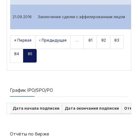
21.09.2016
Заключение сделки с аффилированным лицом
« Первая
‹ Предыдущая
…
81
82
83
84
85
График IPO/SPO/PO
Дата начала подписки
Дата окончания подписки
Отмен
Отчёты по бирже