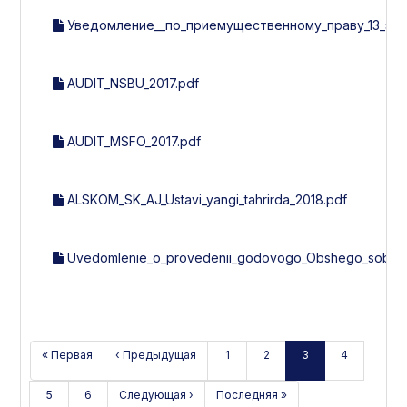
Уведомление__по_приемущественному_праву_13_эми
AUDIT_NSBU_2017.pdf
AUDIT_MSFO_2017.pdf
ALSKOM_SK_AJ_Ustavi_yangi_tahrirda_2018.pdf
Uvedomlenie_o_provedenii_godovogo_Obshego_sobran
« Первая
‹ Предыдущая
1
2
3
4
5
6
Следующая ›
Последняя »