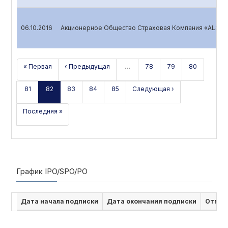
06.10.2016
Акционерное Общество Страховая Компания «ALSK
« Первая
‹ Предыдущая
…
78
79
80
81
82
83
84
85
Следующая ›
Последняя »
График IPO/SPO/PO
Дата начала подписки
Дата окончания подписки
Отмен