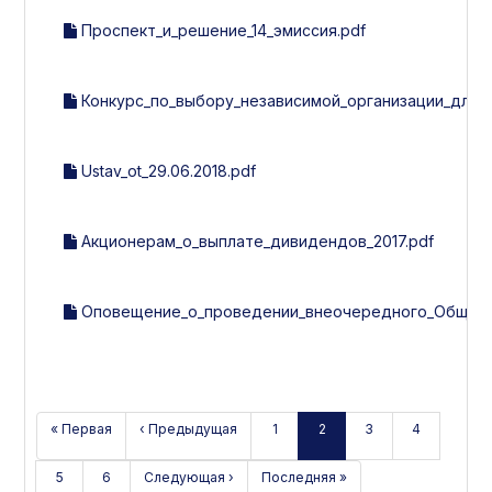
Проспект_и_решение_14_эмиссия.pdf
Конкурс_по_выбору_независимой_организации_для_
Ustav_ot_29.06.2018.pdf
Акционерам_о_выплате_дивидендов_2017.pdf
Оповещение_о_проведении_внеочередного_Общего_с
« Первая
‹ Предыдущая
1
2
3
4
5
6
Следующая ›
Последняя »