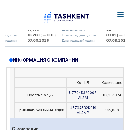
Togg
navig
Olmaliq KMK> AJ)
KFSK (<Kafolat sug'urta kompaniy
16,100
82
 :
Цена закрытия :
16,288
( — 0.0 )
83.91
( — 0.0 )
ий сделки :
Цена последний сделки :
07.08.2026
07.08.2026
й сделки :
Дата последней сделки :
ИНФОРМАЦИЯ О КОМПАНИИ
Код ЦБ
Количество
Н
UZ7045320007
Простые акции
87,187,074
ALSM
UZ704532K019
Привилегированные акции
165,000
ALSMP
О компании