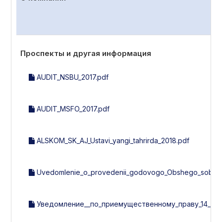
Проспекты и другая информация
AUDIT_NSBU_2017.pdf
AUDIT_MSFO_2017.pdf
ALSKOM_SK_AJ_Ustavi_yangi_tahrirda_2018.pdf
Uvedomlenie_o_provedenii_godovogo_Obshego_sobran
Уведомление__по_приемущественному_праву_14_эми