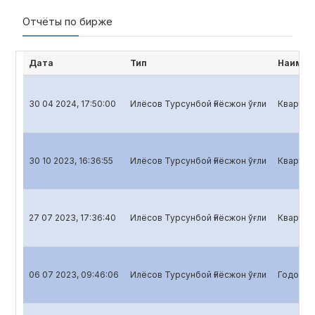
Отчёты по бирже
Дата
Тип
Наимен
30 04 2024, 17:50:00
Илёсов Турсунбой Ғиёсжон ўғли
Кварталь
30 10 2023, 16:36:55
Илёсов Турсунбой Ғиёсжон ўғли
Кварталь
27 07 2023, 17:36:40
Илёсов Турсунбой Ғиёсжон ўғли
Кварталь
06 07 2023, 09:46:06
Илёсов Турсунбой Ғиёсжон ўғли
Годовой 