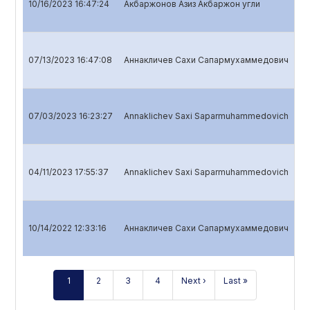
10/16/2023 16:47:24
Акбаржонов Азиз Акбаржон угли
Qu
07/13/2023 16:47:08
Аннакличев Сахи Сапармухаммедович
Qu
07/03/2023 16:23:27
Annaklichev Saxi Saparmuhammedovich
An
04/11/2023 17:55:37
Annaklichev Saxi Saparmuhammedovich
Qu
10/14/2022 12:33:16
Аннакличев Сахи Сапармухаммедович
Qu
1
2
3
4
Next ›
Last »