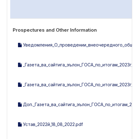
Prospectures and Other Information
Уведомления_О_проведении_внеочередного_общего_
_Газета_ва_сайтига_эълон_ГОСА_по_итогам_2023г_28
_Газета_ва_сайтига_эълон_ГОСА_по_итогам_2023г_28
Доп._Газета_ва_сайтига_эълон_ГОСА_по_итогам_2023г
Устав_2022й_18_08_2022.pdf