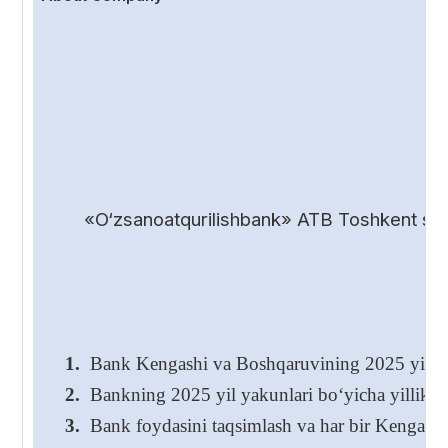
«O‘zsanoatqurilishbank» ATB Toshkent shah
1.
Bank Kengashi va Boshqaruvining 2025 yil yakunl
2.
Bankning 2025 yil yakunlari bo‘yicha yillik hi
3.
Bank foydasini taqsimlash va har bir Kengash