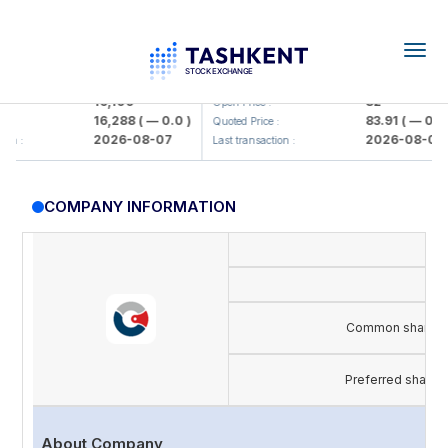
Togg
navig
lmaliq KMK> AJ)
KFSK (<Kafolat sug'urta kompaniya
16,100
82
Open Price :
16,288
( — 0.0 )
83.91
( — 0.0 )
Quoted Price :
2026-08-07
2026-08-07
 :
Last transaction :
COMPANY INFORMATION
Common share
Preferred share
About Company