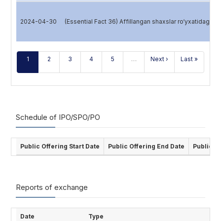
2024-04-30
(Essential Fact 36) Affillangan shaxslar ro‘yxatidagi 
1
2
3
4
5
…
Next ›
Last »
Schedule of IPO/SPO/PO
Public Offering Start Date
Public Offering End Date
Public O
Reports of exchange
Date
Type
Ti