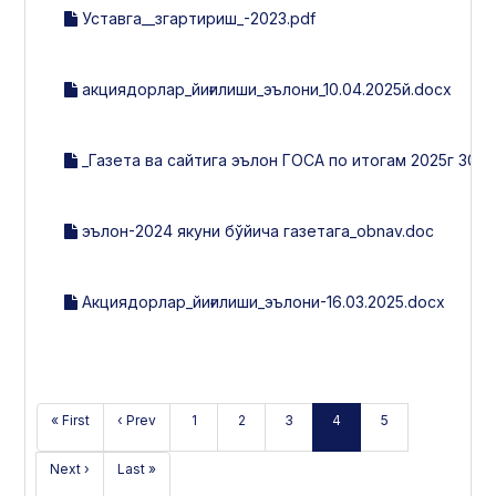
Уставга__згартириш_-2023.pdf
акциядорлар_йиғилиши_эълони_10.04.2025й.docx
_Газета ва сайтига эълон ГОСА по итогам 2025г 30.0
эълон-2024 якуни бўйича газетага_obnav.doc
Акциядорлар_йиғилиши_эълони-16.03.2025.docx
« First
‹ Prev
1
2
3
4
5
Next ›
Last »