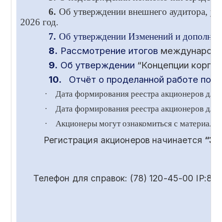
6.
Об утверждении внешнего аудитора, ус
2026 год.
7.
Об утверждении Изменений и дополнени
8.
Рассмотрение итогов
международ
9.
Об утверждении
“Концепции корпор
10.
Отчёт о проделанной работе по в
·
Дата формирования реестра акционеров для
·
Дата формирования реестра акционеров для 
·
Акционеры могут ознакомиться с материала
Регистрация акционеров начинается
“30
Телефон для справок: (78) 120-45-00 IP:85-55