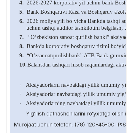
4.
2026-2027 korporativ yil uchun bank Boshqaru
5.
Bank Boshqaruvi Raisi va Boshqaruv a'zolarining
6.
2026 moliya yili bo‘yicha Bankda tashqi audito
uchun tashqi auditor tashkilotini belgilash, us
7.
“O‘zbekiston sanoat qurilish banki” aksiyadorli
8.
Bankda korporativ boshqaruv tizimi bo‘yicha 
9.
“O‘zsanoatqurilishbank” ATB Bank guruxini k
10.
Balansdan tashqari hisob raqamlardagi aktivlar
·
Aksiyadorlarni navbatdagi yillik umumiy yig‘ili
·
Aksiyadorlar navbatdagi yillik umumiy yig‘ilish
·
Aksiyadorlarning navbatdagi yillik umumiy yig
Yig‘ilish qatnashchilarini ro‘yxatga olish 
Murojaat uchun telefon: (78) 120-45-00 IP:85-