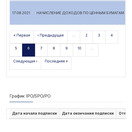
17.08.2021
НАЧИСЛЕНИЕ ДОХОДОВ ПО ЦЕННЫМ БУМАГАМ
« Первая
‹ Предыдущая
…
2
3
4
5
6
7
8
9
10
…
Следующая ›
Последняя »
График IPO/SPO/PO
Дата начала подписки
Дата окончания подписки
Отмен