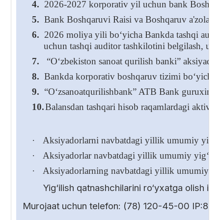
4.
2026-2027 korporativ yil uchun bank Boshqaru
5.
Bank Boshqaruvi Raisi va Boshqaruv a'zolarining
6.
2026 moliya yili bo‘yicha Bankda tashqi audito
uchun tashqi auditor tashkilotini belgilash, us
7.
“O‘zbekiston sanoat qurilish banki” aksiyadorli
8.
Bankda korporativ boshqaruv tizimi bo‘yicha 
9.
“O‘zsanoatqurilishbank” ATB Bank guruxini k
10.
Balansdan tashqari hisob raqamlardagi aktivlar
·
Aksiyadorlarni navbatdagi yillik umumiy yig‘ili
·
Aksiyadorlar navbatdagi yillik umumiy yig‘ilish
·
Aksiyadorlarning navbatdagi yillik umumiy yig
Yig‘ilish qatnashchilarini ro‘yxatga olish 
Murojaat uchun telefon: (78) 120-45-00 IP:85-