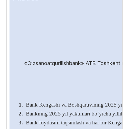
«O‘zsanoatqurilishbank» ATB Toshkent shah
1.
Bank Kengashi va Boshqaruvining 2025 yil yakunl
2.
Bankning 2025 yil yakunlari bo‘yicha yillik hi
3.
Bank foydasini taqsimlash va har bir Kengash