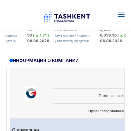
Togg
navig
mkorbank> ATB)
UZMK (<O'zmetkombinat> AJ)
79
6,099
:
Цена закрытия :
90
( ▲ 1.71 )
6,099.96
( ▲ 0.08 )
 сделки :
Цена последний сделки :
06.08.2026
06.08.2026
 сделки :
Дата последней сделки :
ИНФОРМАЦИЯ О КОМПАНИИ
Простые акции
Привилегированные ак
О компании