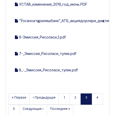
УСТАВ_изменения_2019_год_июнь.PDF
“Ўзсаноатқурилишбанк”_АТБ_акциядорлари_диққатига!.
6-Эмиссия_Рисоласи_1.pdf
7-_Эмиссия_Рисоласи_тулик.pdf
8_-_Эмиссия_Рисоласи_тулик.pdf
« Первая
‹ Предыдущая
1
2
3
4
5
Следующая ›
Последняя »