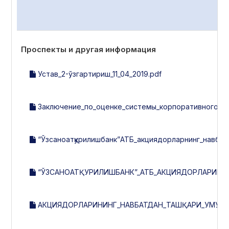
Проспекты и другая информация
Устав_2-ўзгартириш_11_04_2019.pdf
Заключение_по_оценке_системы_корпоративного_упр
“Ўзсаноатқурилишбанк”АТБ_акциядорларнинг_навбат
“ЎЗСАНОАТҚУРИЛИШБАНК”_АТБ_АКЦИЯДОРЛАРИНИ
АКЦИЯДОРЛАРИНИНГ_НАВБАТДАН_ТАШҚАРИ_УМУМИЙ