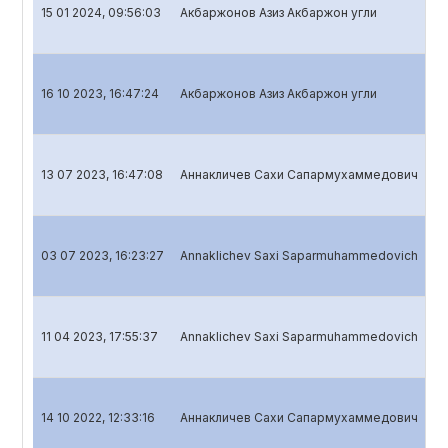
15 01 2024, 09:56:03
Акбаржонов Азиз Акбаржон угли
Кв
16 10 2023, 16:47:24
Акбаржонов Азиз Акбаржон угли
Кв
13 07 2023, 16:47:08
Аннакличев Сахи Сапармухаммедович
Кв
03 07 2023, 16:23:27
Annaklichev Saxi Saparmuhammedovich
Го
11 04 2023, 17:55:37
Annaklichev Saxi Saparmuhammedovich
Кв
14 10 2022, 12:33:16
Аннакличев Сахи Сапармухаммедович
Кв