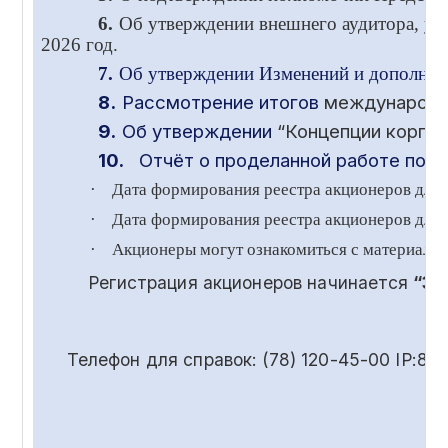
6.
Об утверждении внешнего аудитора, ус
2026 год.
7.
Об утверждении Изменений и дополнени
8.
Рассмотрение итогов
международ
9.
Об утверждении
“Концепции корпор
10.
Отчёт о проделанной работе по в
·
Дата формирования реестра акционеров для
·
Дата формирования реестра акционеров для 
·
Акционеры могут ознакомиться с материала
Регистрация акционеров начинается
“30
Телефон для справок: (78) 120-45-00 IP:85-55