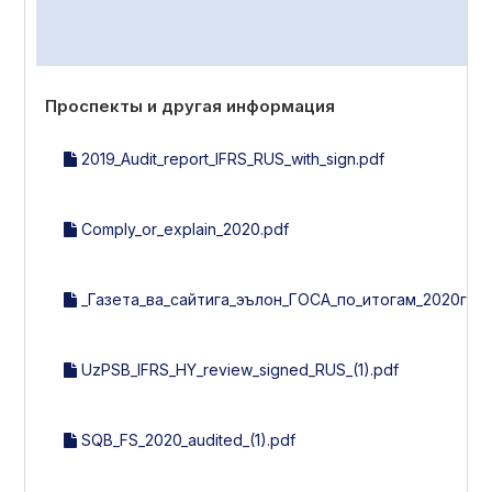
Проспекты и другая информация
2019_Audit_report_IFRS_RUS_with_sign.pdf
Comply_or_explain_2020.pdf
_Газета_ва_сайтига_эълон_ГОСА_по_итогам_2020г_30_
UzPSB_IFRS_HY_review_signed_RUS_(1).pdf
SQB_FS_2020_audited_(1).pdf