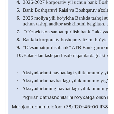
4.
2026-2027 korporativ yil uchun bank Boshqaru
5.
Bank Boshqaruvi Raisi va Boshqaruv a'zolarining
6.
2026 moliya yili bo‘yicha Bankda tashqi audito
uchun tashqi auditor tashkilotini belgilash, us
7.
“O‘zbekiston sanoat qurilish banki” aksiyadorli
8.
Bankda korporativ boshqaruv tizimi bo‘yicha 
9.
“O‘zsanoatqurilishbank” ATB Bank guruxini k
10.
Balansdan tashqari hisob raqamlardagi aktivlar
·
Aksiyadorlarni navbatdagi yillik umumiy yig‘ili
·
Aksiyadorlar navbatdagi yillik umumiy yig‘ilish
·
Aksiyadorlarning navbatdagi yillik umumiy yig
Yig‘ilish qatnashchilarini ro‘yxatga olish 
Murojaat uchun telefon: (78) 120-45-00 IP:85-