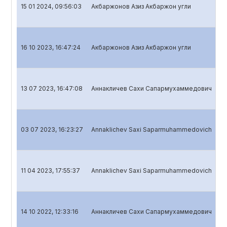
15 01 2024, 09:56:03
Акбаржонов Азиз Акбаржон угли
Кв
16 10 2023, 16:47:24
Акбаржонов Азиз Акбаржон угли
Кв
13 07 2023, 16:47:08
Аннакличев Сахи Сапармухаммедович
Кв
03 07 2023, 16:23:27
Annaklichev Saxi Saparmuhammedovich
Го
11 04 2023, 17:55:37
Annaklichev Saxi Saparmuhammedovich
Кв
14 10 2022, 12:33:16
Аннакличев Сахи Сапармухаммедович
Кв