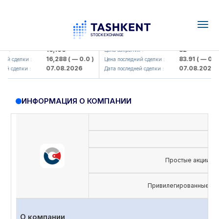
Togg
navig
lmaliq KMK> AJ)
KFSK (<Kafolat sug'urta kompaniya
16,100
82
:
Цена закрытия :
16,288
( — 0.0 )
83.91
( — 0.0 )
й сделки :
Цена последний сделки :
07.08.2026
07.08.2026
 сделки :
Дата последней сделки :
ИНФОРМАЦИЯ О КОМПАНИИ
Простые акции
Привилегированные ак
О компании