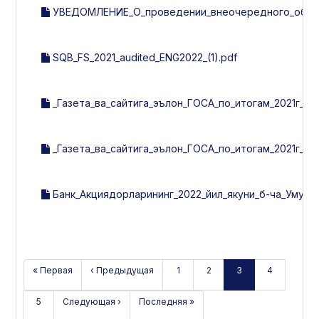
УВЕДОМЛЕНИЕ_О_проведении_внеочередного_общег
SQB_FS_2021_audited_ENG2022_(1).pdf
_Газета_ва_сайтига_эълон_ГОСА_по_итогам_2021г_ХХ_
_Газета_ва_сайтига_эълон_ГОСА_по_итогам_2021г_24_
Банк_Акциядорларининг_2022_йил_якуни_б-ча_Умумий
« Первая
‹ Предыдущая
1
2
3
4
5
Следующая ›
Последняя »