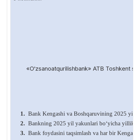
«O‘zsanoatqurilishbank» ATB Toshkent shah
1.
Bank Kengashi va Boshqaruvining 2025 yil yakunl
2.
Bankning 2025 yil yakunlari bo‘yicha yillik hi
3.
Bank foydasini taqsimlash va har bir Kengash