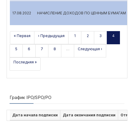
17.08.2022
НАЧИСЛЕНИЕ ДОХОДОВ ПО ЦЕННЫМ БУМАГАМ
« Первая
‹ Предыдущая
1
2
3
4
5
6
7
8
…
Следующая ›
Последняя »
График IPO/SPO/PO
Дата начала подписки
Дата окончания подписки
Отмен