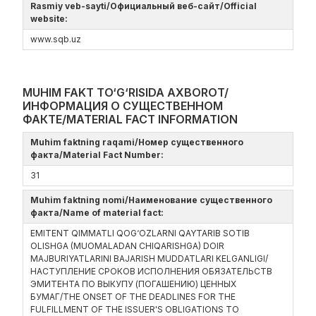
Rasmiy veb-sayti/Официальный веб-сайт/Official
website:
www.sqb.uz
MUHIM FAKT TO‘G‘RISIDA AXBOROT/
ИНФОРМАЦИЯ О СУЩЕСТВЕННОМ
ФАКТЕ/MATERIAL FACT INFORMATION
Muhim faktning raqami/Номер существенного
факта/Material Fact Number:
31
Muhim faktning nomi/Наименование существенного
факта/Name of material fact:
EMITENT QIMMATLI QOG‘OZLARNI QAYTARIB SOTIB
OLISHGA (MUOMALADAN CHIQARISHGA) DOIR
MAJBURIYATLARINI BAJARISH MUDDATLARI KELGANLIGI/
НАСТУПЛЕНИЕ СРОКОВ ИСПОЛНЕНИЯ ОБЯЗАТЕЛЬСТВ
ЭМИТЕНТА ПО ВЫКУПУ (ПОГАШЕНИЮ) ЦЕННЫХ
БУМАГ/THE ONSET OF THE DEADLINES FOR THE
FULFILLMENT OF THE ISSUER'S OBLIGATIONS TO