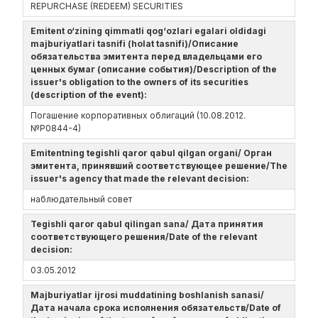
REPURCHASE (REDEEM) SECURITIES
Emitent o‘zining qimmatli qog‘ozlari egalari oldidagi
majburiyatlari tasnifi (holat tasnifi)/Описание
обязательства эмитента перед владельцами его
ценных бумаг (описание события)/Description of the
issuer's obligation to the owners of its securities
(description of the event):
Погашение корпоративных облигаций (10.08.2012.
№Р0844-4)
Emitentning tegishli qaror qabul qilgan organi/ Орган
эмитента, принявший соответствующее решение/The
issuer's agency that made the relevant decision:
наблюдательный совет
Tegishli qaror qabul qilingan sana/ Дата принятия
соответствующего решения/Date of the relevant
decision:
03.05.2012
Majburiyatlar ijrosi muddatining boshlanish sanasi/
Дата начала срока исполнения обязательств/Date of