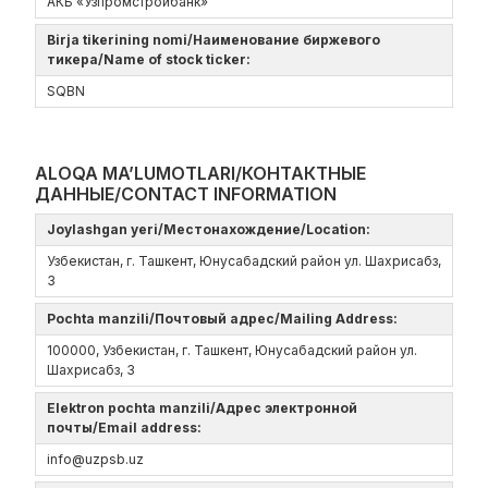
АКБ «Узпромстройбанк»
Birja tikerining nomi/Наименование биржевого
тикера/Name of stock ticker:
SQBN
ALOQA MA’LUMOTLARI/КОНТАКТНЫЕ
ДАННЫЕ/CONTACT INFORMATION
Joylashgan yeri/Местонахождение/Location:
Узбекистан, г. Ташкент, Юнусабадский район ул. Шахрисабз,
3
Pochta manzili/Почтовый адрес/Mailing Address:
100000, Узбекистан, г. Ташкент, Юнусабадский район ул.
Шахрисабз, 3
Elektron pochta manzili/Адрес электронной
почты/Email address:
info@uzpsb.uz