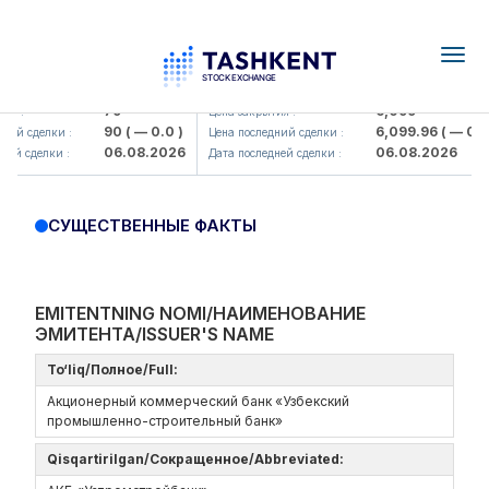
Togg
navig
Hamkorbank> ATB)
UZMK (<O'zmetkombinat> AJ)
79
6,099
я :
Цена закрытия :
90
( — 0.0 )
6,099.96
( — 0.0 
ний сделки :
Цена последний сделки :
06.08.2026
06.08.2026
ей сделки :
Дата последней сделки :
СУЩЕСТВЕННЫЕ ФАКТЫ
EMITENTNING NOMI/НАИМЕНОВАНИЕ
ЭМИТЕНТА/ISSUER'S NAME
To‘liq/Полное/Full:
Акционерный коммерческий банк «Узбекский
промышленно-строительный банк»
Qisqartirilgan/Сокращенное/Abbreviated: