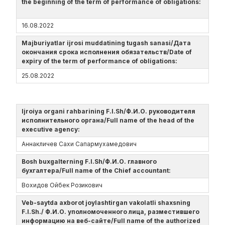
the beginning of the term of performance of obligations:
16.08.2022
Majburiyatlar ijrosi muddatining tugash sanasi/Дата
окончания срока исполнения обязательств/Date of
expiry of the term of performance of obligations:
25.08.2022
Ijroiya organi rahbarining F.I.Sh/Ф.И.О. руководителя
исполнительного органа/Full name of the head of the
executive agency:
Аннакличев Сахи Сапармухамедович
Bosh buxgalterning F.I.Sh/Ф.И.О. главного
бухгалтера/Full name of the Chief accountant:
Вохидов Ойбек Розикович
Veb-saytda axborot joylashtirgan vakolatli shaxsning
F.I.Sh./ Ф.И.О. уполномоченного лица, разместившего
информацию на веб-сайте/Full name of the authorized