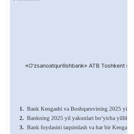
«O‘zsanoatqurilishbank» ATB Toshkent shah
1.
Bank Kengashi va Boshqaruvining 2025 yil yakunl
2.
Bankning 2025 yil yakunlari bo‘yicha yillik hi
3.
Bank foydasini taqsimlash va har bir Kengash