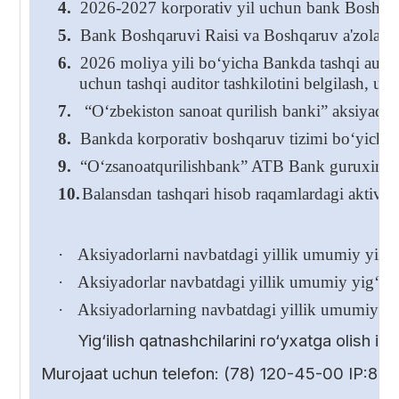
4.
2026-2027 korporativ yil uchun bank Boshqaru
5.
Bank Boshqaruvi Raisi va Boshqaruv a'zolarining
6.
2026 moliya yili bo‘yicha Bankda tashqi audito
uchun tashqi auditor tashkilotini belgilash, us
7.
“O‘zbekiston sanoat qurilish banki” aksiyadorli
8.
Bankda korporativ boshqaruv tizimi bo‘yicha 
9.
“O‘zsanoatqurilishbank” ATB Bank guruxini k
10.
Balansdan tashqari hisob raqamlardagi aktivlar
·
Aksiyadorlarni navbatdagi yillik umumiy yig‘ili
·
Aksiyadorlar navbatdagi yillik umumiy yig‘ilish
·
Aksiyadorlarning navbatdagi yillik umumiy yig
Yig‘ilish qatnashchilarini ro‘yxatga olish 
Murojaat uchun telefon: (78) 120-45-00 IP:85-