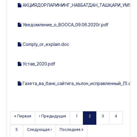
АКЦИЯДОРЛАРИНИНГ_НАВБАТДАН_ТАШҚАРИ_УМУМИ
Уведомление_о_ВООСА_09.06.2020г.pdf
Comply_or_explain.doc
Устав_2020.pdf
Газета_ва_банк_сайтига_эълон_исправленный_(1).doc
« Первая
‹ Предыдущая
1
2
3
4
5
Следующая ›
Последняя »