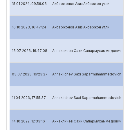
15 01 2024, 09:56:03
Акбаржонов Азиз Акбаржон угли
Кв
16 10 2023, 16:47:24
Акбаржонов Азиз Акбаржон угли
Кв
13 07 2023, 16:47:08
Аннакличев Сахи Сапармухаммедович
Кв
03 07 2023, 16:23:27
Annaklichev Saxi Saparmuhammedovich
Го
11 04 2023, 17:55:37
Annaklichev Saxi Saparmuhammedovich
Кв
14 10 2022, 12:33:16
Аннакличев Сахи Сапармухаммедович
Кв