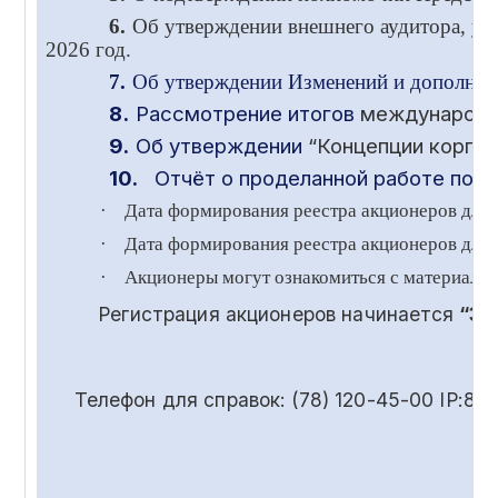
6.
Об утверждении внешнего аудитора, ус
2026 год.
7.
Об утверждении Изменений и дополнени
8.
Рассмотрение итогов
международ
9.
Об утверждении
“Концепции корпор
10.
Отчёт о проделанной работе по в
·
Дата формирования реестра акционеров для
·
Дата формирования реестра акционеров для 
·
Акционеры могут ознакомиться с материала
Регистрация акционеров начинается
“30
Телефон для справок: (78) 120-45-00 IP:85-55