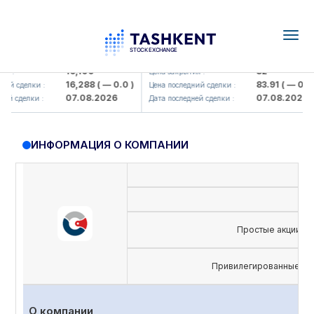
Togg
navig
lmaliq KMK> AJ)
KFSK (<Kafolat sug'urta kompaniya
16,100
82
:
Цена закрытия :
16,288
( — 0.0 )
83.91
( — 0.0 )
 сделки :
Цена последний сделки :
07.08.2026
07.08.2026
 сделки :
Дата последней сделки :
ИНФОРМАЦИЯ О КОМПАНИИ
Простые акции
Привилегированные ак
О компании