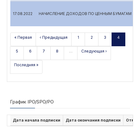
17.08.2022
НАЧИСЛЕНИЕ ДОХОДОВ ПО ЦЕННЫМ БУМАГАМ
« Первая
‹ Предыдущая
1
2
3
4
5
6
7
8
…
Следующая ›
Последняя »
График IPO/SPO/PO
Дата начала подписки
Дата окончания подписки
Отмен