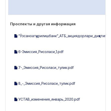
Проспекты и другая информация
“Ўзсаноатқурилишбанк”_АТБ_акциядорлари_диққатига!.
6-Эмиссия_Рисоласи_1.pdf
7-_Эмиссия_Рисоласи_тулик.pdf
8_-_Эмиссия_Рисоласи_тулик.pdf
УСТАВ_изменения_январь_2020.pdf