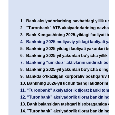
1.
Bank aksiyadorlarining navbatdagi yillik umum
2.
“Turonbank” ATB aksiyadorlarining navbatdagi 
3.
Bank Kengashining 2025-yildagi faoliyati boʻyi
4.
Bankning 2025 moliyaviy yildagi faoliyati yaku
5.
Bankning 2025-yildagi faoliyati yakunlari boʻyi
6.
Bankning 2025-yil yakunlari boʻyicha yillik his
7.
Bankning “umidsiz” aktivlarini undirish boʻyic
8.
Bankning 2025-yil yakunlari boʻyicha olingan s
9.
Bankda oʻtkazilgan korporativ boshqaruv tizimi
10.
Bankning 2026-yil uchun tashqi auditorini ta
11.
“Turonbank” aksiyadorlik tijorat banki tomonid
12.
“Turonbank” aksiyadorlik tijorat bankining yan
13.
Bank balansidan tashqari hisobraqamiga olin
14.
“Turonbank” aksiyadorlik tijorat bankining e’l