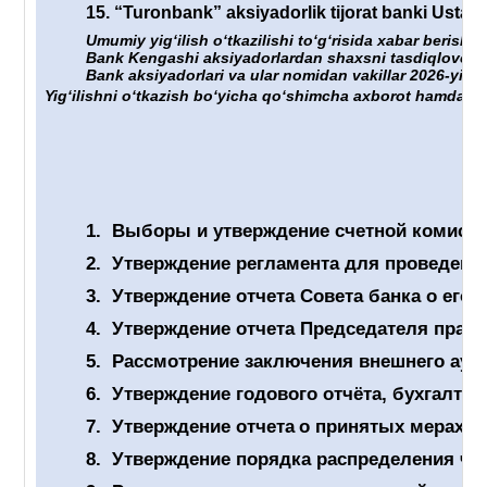
15.
“Turonbank” aksiyadorlik tijorat banki Ustavig
Umumiy yigʻilish oʻtkazilishi toʻgʻrisida xabar berish 
Bank Kengashi aksiyadorlardan shaxsni tasdiqlovchi hu
Bank aksiyadorlari va ular nomidan vakillar 2026-yil “
Yigʻilishni oʻtkazish boʻyicha qoʻshimcha axborot hamda un
1.
Выборы и утверждение счетной комиссии
2.
Утверждение регламента для проведен
3.
Утверждение отчет
а
Совета банка о его 
4.
Утверждение отчета Председателя правл
5.
Рассмотрение заключения внешнего ауди
6.
Утверждение годового отчёта, бухгалтер
7.
Утверждение отчета
о принятых мерах п
8.
Утверждение порядка распределения чис