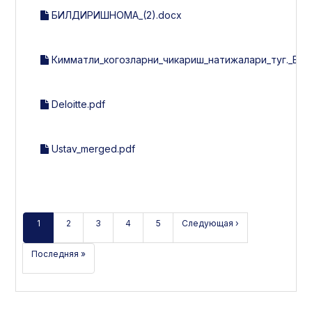
БИЛДИРИШНОМА_(2).docx
Кимматли_когозларни_чикариш_натижалари_туг._Б
Deloitte.pdf
Ustav_merged.pdf
1
2
3
4
5
Следующая ›
Последняя »