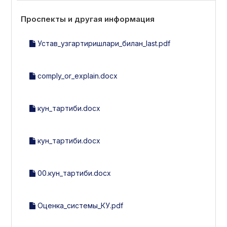
Проспекты и другая информация
Устав_узгартиришлари_билан_last.pdf
comply_or_explain.docx
кун_тартиби.docx
кун_тартиби.docx
00.кун_тартиби.docx
Оценка_системы_КУ.pdf