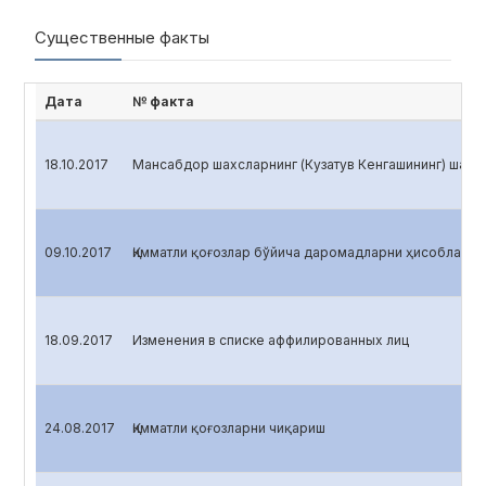
Существенные факты
Дата
№ факта
18.10.2017
Мансабдор шахсларнинг (Кузатув Кенгашининг) шахс
09.10.2017
Қимматли қоғозлар бўйича даромадларни ҳисоблаш
18.09.2017
Изменения в списке аффилированных лиц
24.08.2017
Қимматли қоғозларни чиқариш