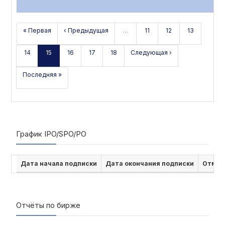
« Первая
‹ Предыдущая
…
11
12
13
14
15
16
17
18
Следующая ›
Последняя »
График IPO/SPO/PO
Дата начала подписки
Дата окончания подписки
Отмен
Отчёты по бирже