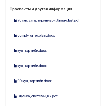
Проспекты и другая информация
Устав_узгартиришлари_билан_last.pdf
comply_or_explain.docx
кун_тартиби.docx
кун_тартиби.docx
00.кун_тартиби.docx
Оценка_системы_КУ.pdf