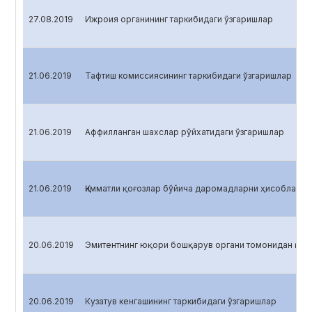
27.08.2019
Ижроия органининг таркибидаги ўзгаришлар
21.06.2019
Тафтиш комиссиясининг таркибидаги ўзгаришлар
21.06.2019
Аффилланган шахслар рўйхатидаги ўзгаришлар
21.06.2019
Қимматли қоғозлар бўйича даромадларни ҳисоблаш
20.06.2019
Эмитентнинг юқори бошқарув органи томонидан қаб
20.06.2019
Кузатув кенгашининг таркибидаги ўзгаришлар