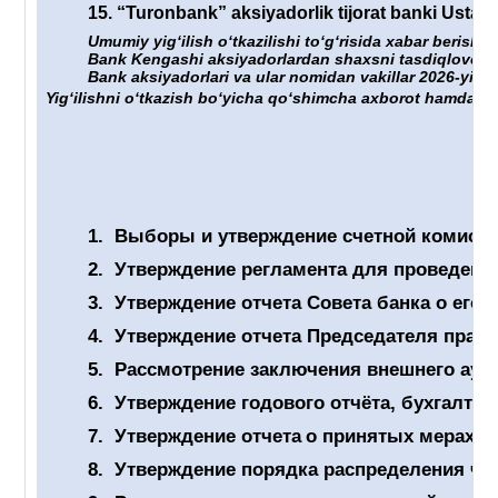
15.
“Turonbank” aksiyadorlik tijorat banki Ustavig
Umumiy yigʻilish oʻtkazilishi toʻgʻrisida xabar berish 
Bank Kengashi aksiyadorlardan shaxsni tasdiqlovchi hu
Bank aksiyadorlari va ular nomidan vakillar 2026-yil “
Yigʻilishni oʻtkazish boʻyicha qoʻshimcha axborot hamda un
1.
Выборы и утверждение счетной комиссии
2.
Утверждение регламента для проведен
3.
Утверждение отчет
а
Совета банка о его 
4.
Утверждение отчета Председателя правл
5.
Рассмотрение заключения внешнего ауди
6.
Утверждение годового отчёта, бухгалтер
7.
Утверждение отчета
о принятых мерах п
8.
Утверждение порядка распределения чис