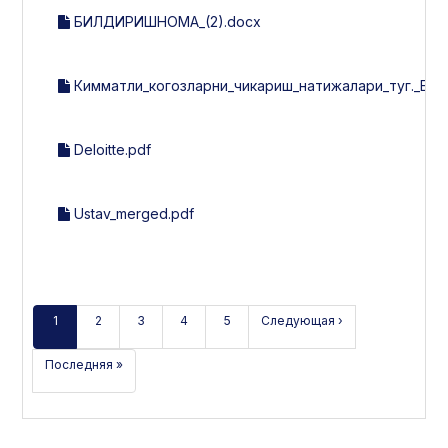
БИЛДИРИШНОМА_(2).docx
Кимматли_когозларни_чикариш_натижалари_туг._Б
Deloitte.pdf
Ustav_merged.pdf
1
2
3
4
5
Следующая ›
Последняя »