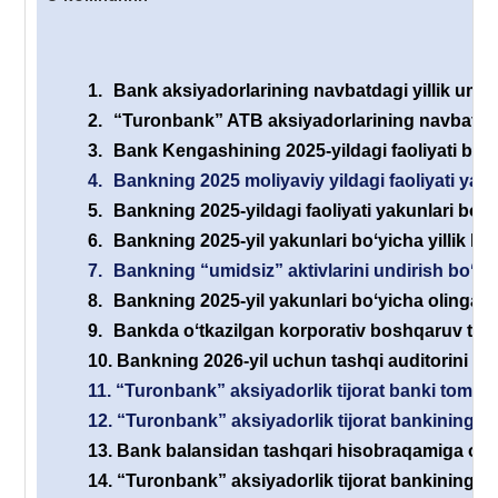
1.
Bank aksiyadorlarining navbatdagi yillik umum
2.
“Turonbank” ATB aksiyadorlarining navbatdagi 
3.
Bank Kengashining 2025-yildagi faoliyati boʻyi
4.
Bankning 2025 moliyaviy yildagi faoliyati yaku
5.
Bankning 2025-yildagi faoliyati yakunlari boʻyi
6.
Bankning 2025-yil yakunlari boʻyicha yillik his
7.
Bankning “umidsiz” aktivlarini undirish boʻyic
8.
Bankning 2025-yil yakunlari boʻyicha olingan s
9.
Bankda oʻtkazilgan korporativ boshqaruv tizimi
10.
Bankning 2026-yil uchun tashqi auditorini ta
11.
“Turonbank” aksiyadorlik tijorat banki tomonid
12.
“Turonbank” aksiyadorlik tijorat bankining yan
13.
Bank balansidan tashqari hisobraqamiga olin
14.
“Turonbank” aksiyadorlik tijorat bankining e’l