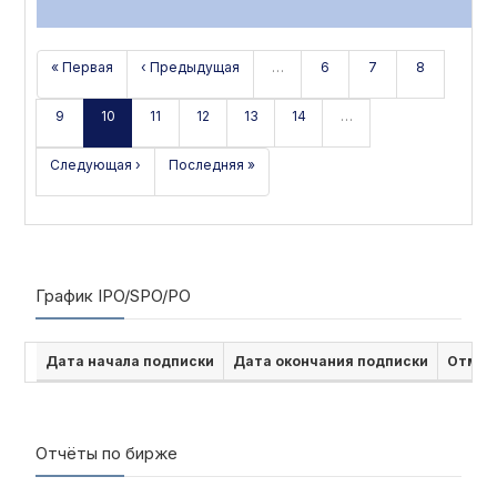
« Первая
‹ Предыдущая
…
6
7
8
9
10
11
12
13
14
…
Следующая ›
Последняя »
График IPO/SPO/PO
Дата начала подписки
Дата окончания подписки
Отмен
Отчёты по бирже