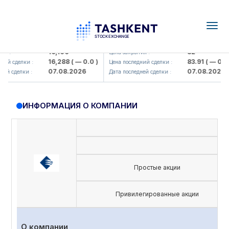
Togg
navig
Olmaliq KMK> AJ)
KFSK (<Kafolat sug'urta kompaniya
16,100
82
 :
Цена закрытия :
16,288
( — 0.0 )
83.91
( — 0.0 )
й сделки :
Цена последний сделки :
07.08.2026
07.08.2026
й сделки :
Дата последней сделки :
ИНФОРМАЦИЯ О КОМПАНИИ
Простые акции
Привилегированные акции
О компании