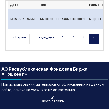
Дата
Тип
Наименован
13 10 2016, 16:13:11
Мирзаев Чори Садибакасович
Квартальный 
« Первая
‹ Предыдущая
1
2
3
4
АО Республиканская Фондовая Биржа
«Тошкент»
При использовании материалов опубликованных на данном
сайте, ссылка на www.uzse.uz обязательна.
Обратная связь