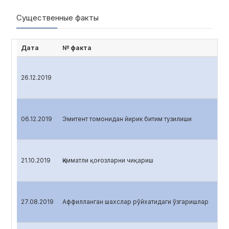
Существенные факты
Дата
№ факта
26.12.2019
06.12.2019
Эмитент томонидан йирик битим тузилиши
21.10.2019
Қимматли қоғозларни чиқариш
27.08.2019
Аффилланган шахслар рўйхатидаги ўзгаришлар