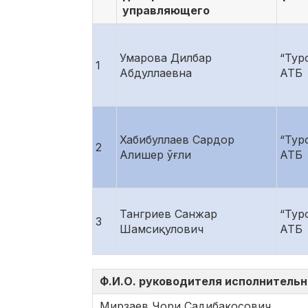
управляющего
Умарова Дилбар
“Тур
1
Абдуллаевна
АТБ
Хабибуллаев Сардор
“Тур
2
Алишер ўғли
АТБ
Тангриев Санжар
“Тур
3
Шамсиқулович
АТБ
Ф.И.О. руководителя исполнительн
Мирзаев Чори Садибакосович