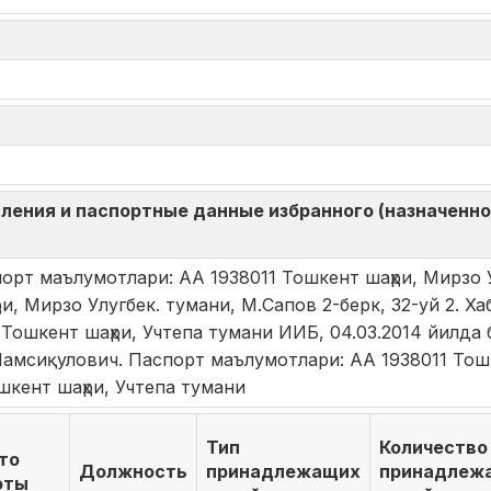
ления и паспортные данные избранного (назначенног
орт маълумотлари: АА 1938011 Тошкент шаҳри, Мирзо У
и, Мирзо Улугбек. тумани, М.Сапов 2-берк, 32-уй 2. 
ошкент шаҳри, Учтепа тумани ИИБ, 04.03.2014 йилда б
Шамсиқулович. Паспорт маълумотлари: АА 1938011 Тош
ошкент шаҳри, Учтепа тумани
Тип
Количество
то
Должность
принадлежащих
принадлеж
оты