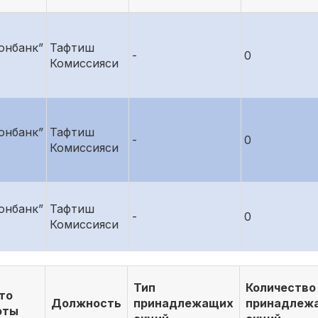
онбанк”
Тафтиш
-
0
Комиссияси
онбанк”
Тафтиш
-
0
Комиссияси
онбанк”
Тафтиш
-
0
Комиссияси
Тип
Количество
то
Должность
принадлежащих
принадлеж
оты