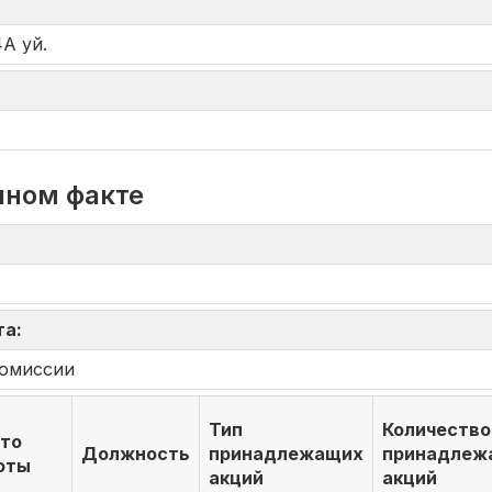
4А уй.
нном факте
та:
комиссии
Тип
Количество
то
Должность
принадлежащих
принадлеж
оты
акций
акций