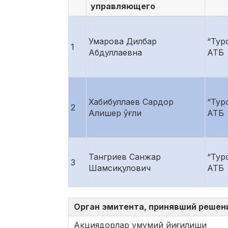
управляющего
Умарова Дилбар
“Тур
1
Абдуллаевна
АТБ
Хабибуллаев Сардор
“Тур
2
Алишер ўғли
АТБ
Тангриев Санжар
“Тур
3
Шамсиқулович
АТБ
Орган эмитента, принявший решен
Акциядорлар умумий йиғилиши