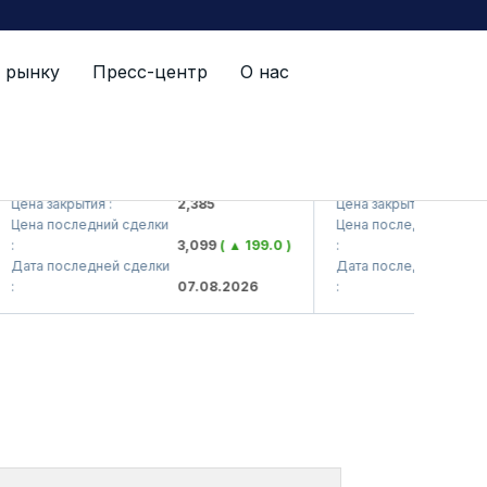
 рынку
Пресс-центр
О нас
TS (<Kvarts> AJ)
QZSM (<Qizilqumsemen
на закрытия :
2,385
Цена закрытия :
1
на последний сделки
Цена последний сделки
3,099
( ▲ 199.0 )
:
1
та последней сделки
Дата последней сделки
07.08.2026
:
0