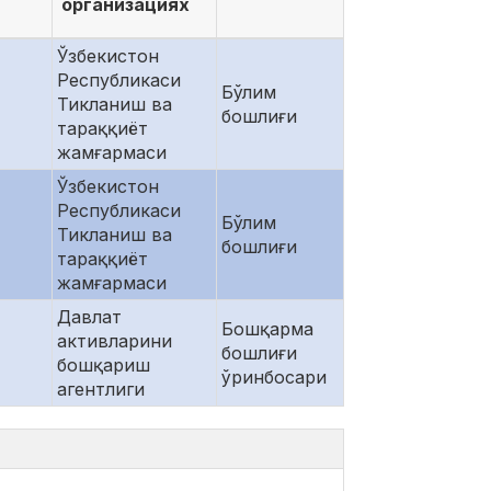
организациях
Ўзбекистон
Республикаси
Бўлим
Тикланиш ва
бошлиғи
тараққиёт
жамғармаси
Ўзбекистон
Республикаси
Бўлим
Тикланиш ва
бошлиғи
тараққиёт
жамғармаси
Давлат
Бошқарма
активларини
бошлиғи
бошқариш
ўринбосари
агентлиги