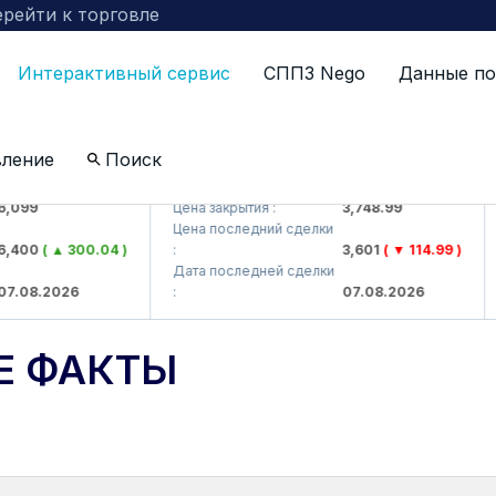
рейти к торговле
Интерактивный сервис
СППЗ Nego
Данные по
вление
Поиск
 AJ)
UZMKP (<O'zmetkombinat> AJ)
KV
9
Цена закрытия :
3,748.99
Це
Цена последний сделки
Це
00
( ▲ 300.04 )
:
3,601
( ▼ 114.99 )
:
Дата последней сделки
Да
8.2026
:
07.08.2026
:
Е ФАКТЫ