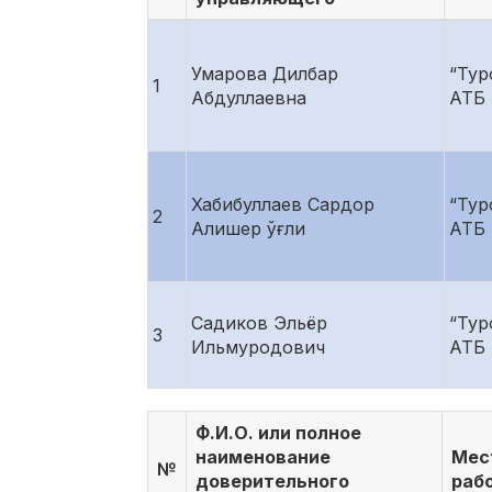
Умарова Дилбар
“Тур
1
Абдуллаевна
АТБ
Хабибуллаев Сардор
“Тур
2
Алишер ўғли
АТБ
Садиков Эльёр
“Тур
3
Ильмуродович
АТБ
Ф.И.О. или полное
наименование
Мес
№
доверительного
раб