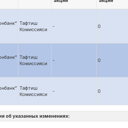
акций
акций
онбанк”
Тафтиш
-
0
Комиссияси
онбанк”
Тафтиш
-
0
Комиссияси
онбанк”
Тафтиш
-
0
Комиссияси
ия об указанных изменениях: