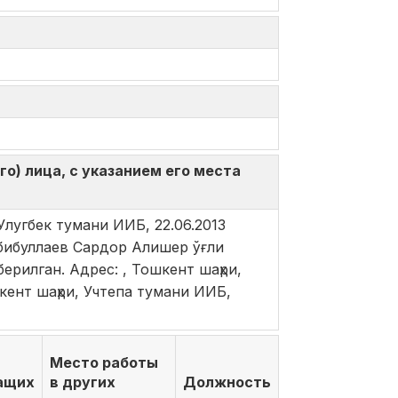
о) лица, с указанием его места
лугбек тумани ИИБ, 22.06.2013
Хабибуллаев Сардор Алишер ўғли
ерилган. Адрес: , Тошкент шаҳри,
кент шаҳри, Учтепа тумани ИИБ,
Место работы
ащих
в других
Должность