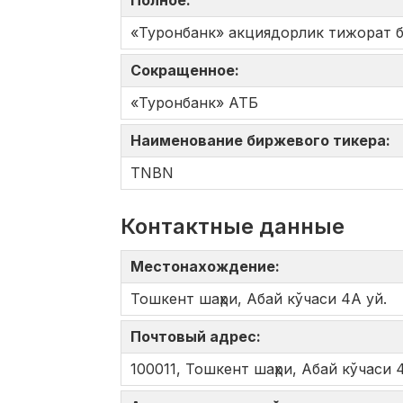
Полное:
«Туронбанк» акциядорлик тижорат 
Сокращенное:
«Туронбанк» АТБ
Наименование биржевого тикера:
TNBN
Контактные данные
Местонахождение:
Тошкент шаҳри, Абай кўчаси 4А уй.
Почтовый адрес:
100011, Тошкент шаҳри, Абай кўчаси 