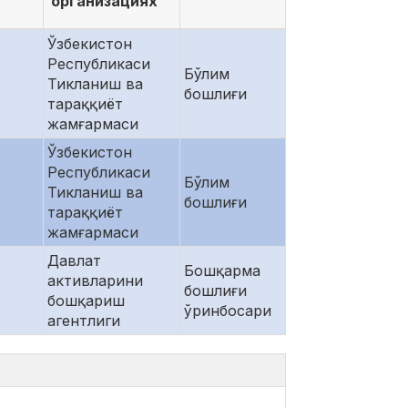
организациях
Ўзбекистон
Республикаси
Бўлим
Тикланиш ва
бошлиғи
тараққиёт
жамғармаси
Ўзбекистон
Республикаси
Бўлим
Тикланиш ва
бошлиғи
тараққиёт
жамғармаси
Давлат
Бошқарма
активларини
бошлиғи
бошқариш
ўринбосари
агентлиги