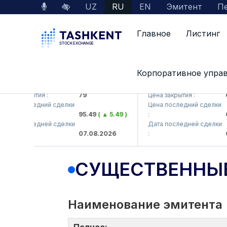
UZ
RU
EN
Эмитент
Пе
Главное
Листинг
Корпоративное упра
B (<Hamkorbank> ATB)
UZMK (<O'zmetkombinat>
 закрытия :
79
Цена закрытия :
6,09
а последний сделки
Цена последний сделки
95.49
( ▲ 5.49 )
:
6,4
а последней сделки
Дата последней сделки
07.08.2026
:
07.0
СУЩЕСТВЕННЫ
Наименование эмитента