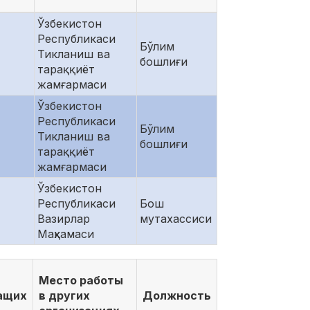
Ўзбекистон
Республикаси
Бўлим
Тикланиш ва
бошлиғи
тараққиёт
жамғармаси
Ўзбекистон
Республикаси
Бўлим
Тикланиш ва
бошлиғи
тараққиёт
жамғармаси
Ўзбекистон
Республикаси
Бош
Вазирлар
мутахассиси
Маҳкамаси
Место работы
ащих
в других
Должность