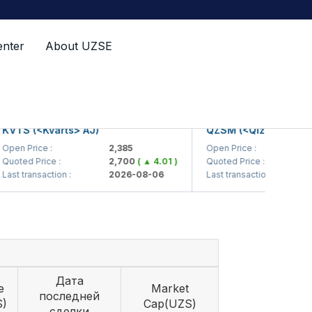
enter
About UZSE
S (<Kvarts> AJ)
QZSM (<Qizilqumsement>
 Price :
2,385
Open Price :
1,20
ed Price :
2,700
( ▲ 4.01 )
Quoted Price :
1,21
transaction :
2026-08-06
Last transaction :
202
Дата
e
Market
последней
S)
Cap(UZS)
сделки