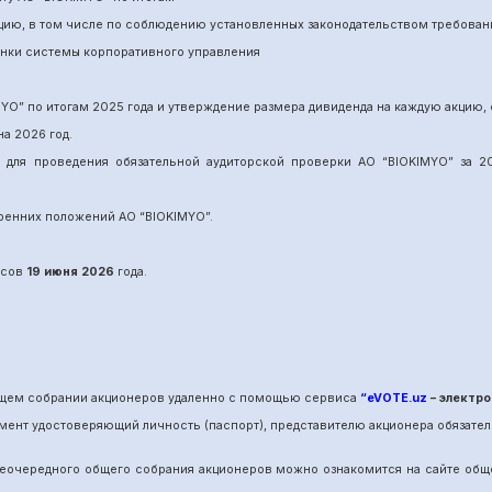
нцию, в том числе по соблюдению установленных законодательством требован
енки системы корпоративного управления
MYO
”
по итогам 202
5
года и утверждение размера дивиденда на каждую акцию, 
на 202
6
год.
и для проведения обязательной аудиторской проверки АО “BIOKIMYO
”
за 20
утренних положений АО “BIOKIMYO
”.
сов
19 июня
202
6
года.
общем собрании акционеров удаленно с помощью сервиса
“eVOTE.uz
– электро
мент удостоверяющий личность (паспорт), представителю акционера обязател
е
очередного
общего собрания акционеров можно ознакомится на сайте об