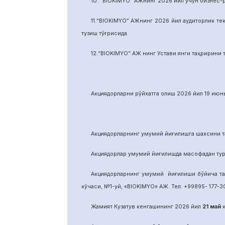
10. “BIOKIMYO” АЖнинг 2026 йил учун бизнес-
11.“BIOKIMYO” АЖнинг 2026 йил аудиторлик тек
тузиш тўғрисида.
12.“BIOKIMYO” АЖ нинг Устави янги таҳририни т
Акциядорларни р
ў
йхатга олиш 2026 йил 19 июнь
Акциядорларнинг умумий йиғилишга шахсини та
Акциядорлар умумий йиғилишда масофадан тури
Акциядорларнинг умумий йиғилиши бўйича т
кўчаси, №1-уй, «BIOKIMYO» АЖ. Тел: +99895- 177-30
Жамият Кузатув кенгашининг 2026 йил
21
май
к