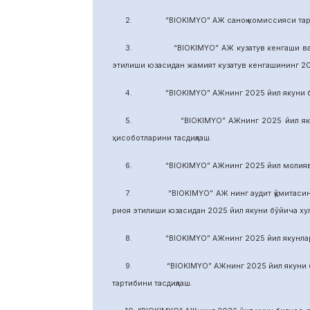
2. “BIOKIMYO” АЖ саноқ комиссияси тарки
3. “BIOKIMYO” АЖ кузатув кенгаши ваколати
этилиши юзасидан жамият кузатув кенгашининг 2
4. “BIOKIMYO” АЖнинг 2025 йил якуни бўйич
5. “BIOKIMYO” АЖнинг 2025 йил якуни бўй
ҳисоботларини тасдиқлаш.
6. “BIOKIMYO” АЖнинг 2025 йил молиявий ф
7. “BIOKIMYO” АЖ нинг аудит қўмитасининг в
риоя этилиши юзасидан 2025 йил якуни бўйича х
8. “BIOKIMYO” АЖнинг 2025 йил якунлари бў
9. “BIOKIMYO” АЖнинг 2025 йил якуни бўйич
тартибини тасдиқлаш.