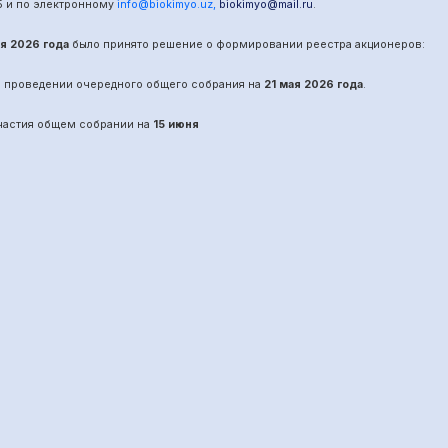
5
и по электронному
info@biokimyo.uz
,
biokimyo@mail.ru
.
ая 2026 года
было принято решение о формировании реестра акционеров:
о проведении
очередного
общего собрания на
21 мая 2026 года
.
участия общем собрании на
15 июня