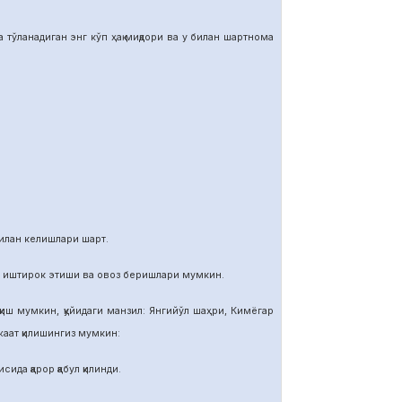
тўланадиган энг кўп ҳақ миқдори ва у билан шартнома
илан келишлари шарт.
и иштирок этиши ва овоз беришлари мумкин.
иш мумкин, қуйидаги манзил: Янгийўл шаҳри, Кимёгар
ат қилишингиз мумкин:
ида қарор қабул қилинди.