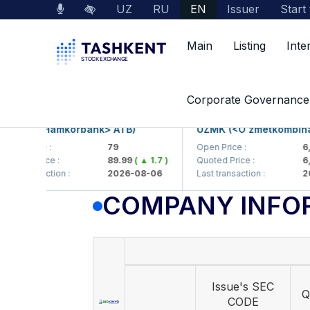
UZ
RU
EN
Issuer
Start
Main
Listing
Inte
Market Data
Company Information
Corporate Governance
B (<Hamkorbank> ATB)
UZMK (<O'zmetkombinat> A
 Price :
79
Open Price :
6,099
ed Price :
89.99
( ▲ 1.7 )
Quoted Price :
6,001
transaction :
2026-08-06
Last transaction :
2026-
COMPANY INFO
Issue's SEC
Q
CODE