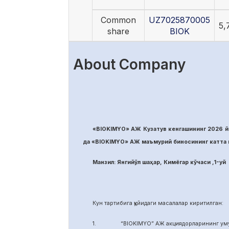
Common
UZ7025870005
5,
share
BIOK
About Company
«BIOKIMYO» АЖ Кузатув кенгашининг 2026 йи
да «BIOKIMYO» АЖ маъмурий биносининг катта м
Манзил: Янгийўл шаҳар, Кимёгар кўчаси ,1-уй
Кун тартибига қуйидаги масалалар киритилган:
1. “BIOKIMYO” АЖ акциядорларининг умуми