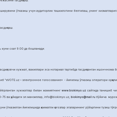
режасини тасдиқлаш.
ширувини ўтказиш учун аудиторлик ташкилотини белгилаш, унинг хизматларига 
асдиқлаш.
 куни соат 9.00 да бошланади.
сдиқловчи хужжат, вакиллари эса нотариал тартибда тасдиқланган ишончнома б
б “eVOTE.uz – электронное голосование» - йиғилиш ўтказиш оператори орқал
айёрланган хужжатлар билан жамиятнинг
www.biokimyo.uz
сайтида танишиб чиқ
-75 ва қуйидаги эл.манзиллар, info@biokimyo.uz,
biokimyo@mail.ru
бўйича мурожа
уни ўтказилган йиғилишида қимматли қоғозлар эгаларининг рўйҳатини тузиш тўғрис