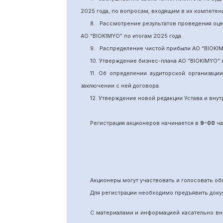
2025 года, по вопросам, входящим в их компете
8.
Рассмотрение результатов проведения оц
АО “BIOKIMYO
”
по итогам 202
5
года.
9.
Распределение чистой прибыли АО “BIOKI
10. Утверждение бизнес-плана АО “BIOKIMYO
”
11.
Об определении аудиторской организаци
заключении с ней договора.
12. Утверждение новой редакции Устава и вн
Регистрация акционеров начинается в
9-00
ча
Акционеры могут участвовать и голосовать 
Для регистрации необходимо предъявить доку
С материалами и информацией касательно вн