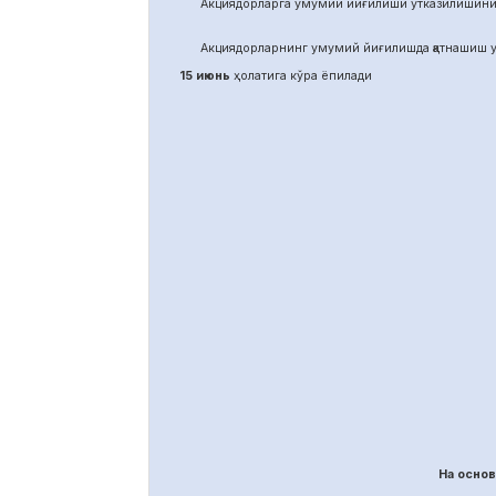
Акциядорларга умумий йиғилиши ўтказилишини
Акциядорларнинг умумий йиғилишда қатнашиш у
15 июнь
ҳолатига кўра ёпилади
На осно