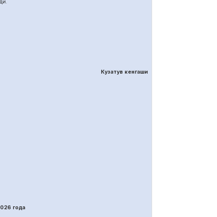
ди.
Кузатув кенгаши
202
6
года