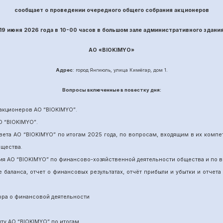
сообщает о проведении
очередного
общего собрания акционеров
19 июня
202
6
года в 10-00 часов в большом зале административного здани
АО «
BIOKIMYO
»
Адрес
: город Янгиюль, улица Кимёгар, дом 1.
Вопрос
ы включенные в повестку дня:
акционеров АО “
BIOKIMYO
”
.
О “BIOKIMYO
”
.
вета АО “BIOKIMYO
”
по итогам 202
5
года, по вопросам, входящим в их комп
бщества.
ия АО “BIOKIMYO
”
по финансово-хозяйственной деятельности общества и по в
е баланса, отчет о финансовых результатах,
отчёт
прибыли и убытки
и отчета
ора о финансовой деятельности
ит
у
АО “BIOKIMYO
”
по итогам