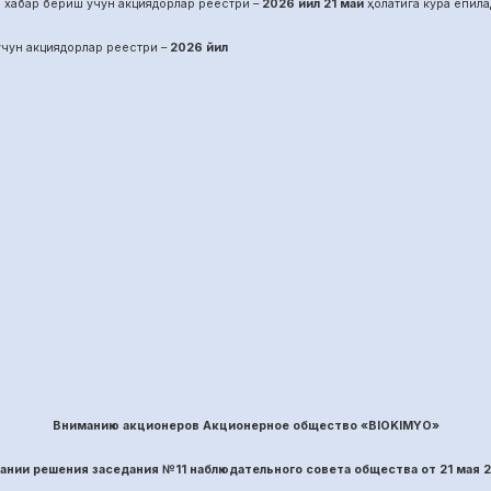
 хабар бериш учун акциядорлар реестри –
2026 йил
21
май
ҳолатига кўра ёпила
чун акциядорлар реестри –
2026 йил
Вниманию акционеров Акционерное общество «BIOKIMYO»
вании решения заседания №
11
наблюдательного совета общества
от
21
ма
я 