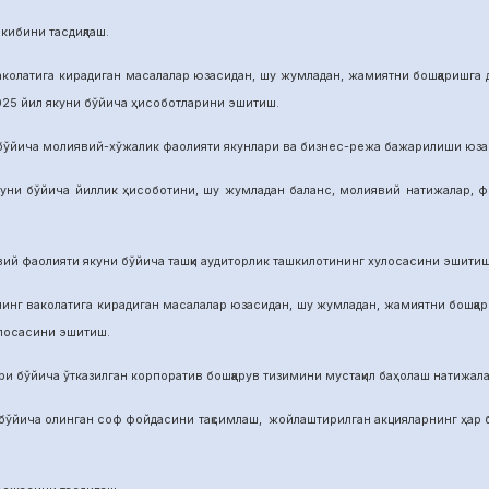
бини тасдиқлаш.
га кирадиган масалалар юзасидан, шу жумладан, жамиятни бошқаришга дои
025 йил якуни бўйича ҳисоботларини эшитиш.
а молиявий-хўжалик фаолияти якунлари ва бизнес-режа бажарилиши юзасид
ича йиллик ҳисоботини, шу жумладан баланс, молиявий натижалар, фой
аолияти якуни бўйича ташқи аудиторлик ташкилотининг хулосасини эшитиш
аколатига кирадиган масалалар юзасидан, шу жумладан, жамиятни бошқариш
улосасини эшитиш.
йича ўтказилган корпоратив бошқарув тизимини мустақил баҳолаш натижалар
а олинган соф фойдасини тақсимлаш, жойлаштирилган акцияларнинг ҳар бир 