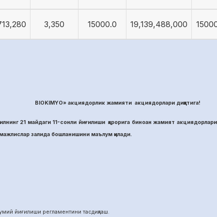
713,280
3,350
15000.0
19,139,488,000
15000
BIOKIMYO» акциядорлик жамияти акциядорлари диққатига!
лнинг 21 майдаги 11-сонли йиғилиши қарорига биноан жамият акциядорлари
ажлислар залида бошланишини маълум қилади.
й йиғилиши регламентини тасдиқлаш.