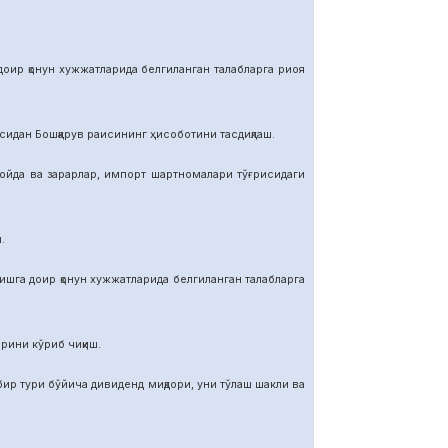
р қонун хужжатларида белгиланган талабларга риоя
ан Бошқарув раисининг ҳисоботини тасдиқлаш.
да ва зарарлар, импорт шартномалар
и тўғрисидаги
.
га доир қонун хужжатларида белгиланган талабларга
ини кўриб чиқиш.
тури бўйича дивиденд миқдори, уни тўлаш шакли ва