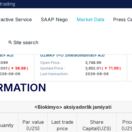
 trading
ractive Service
SAAP Nego
Market Data
Press C
Site search
J)
UZMKP (<O'zmetkombinat> AJ)
KVT
Open Price :
3,748.99
Open
( ▼ 98.88 )
Quoted Price :
3,652.01
( ▼ 71.99 )
Quot
08-06
Last transaction :
2026-08-06
Last 
RMATION
<Biokimyo> aksiyadorlik jamiyati
Par value
Last trade
Share
Pric
uanity
(UZS)
price
Capital(UZS)
(UZ