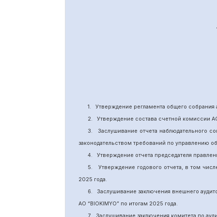
1.
Утверждение
регламента общего собрания 
2.
Утверждение состава счетной комиссии А
3.
Заслушивание отчета наблюдательного со
законодательством требований по управлению о
4.
Утверждение отчета председателя правлен
5.
Утверждение годового отчета, в том числ
202
5
года.
6.
Заслушивание заключения внешнего аудит
АО “BIOKIMYO
”
по итогам 2025 года.
7.
Заслушивание заключения комитета
по
ауд