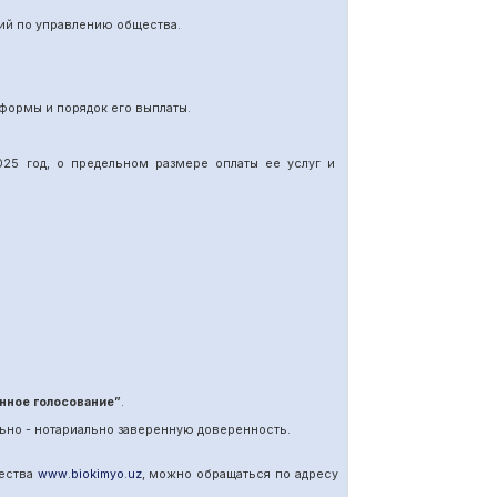
ий по управлению общества.
формы и порядок его выплаты.
25 год, о предельном размере оплаты ее услуг и
нное голосование”
.
ьно - нотариально заверенную доверенность.
щества
www
.
biokimyo
.
uz
, можно обращаться по адресу