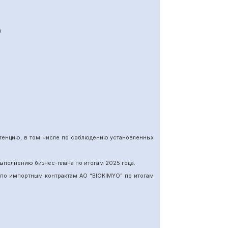
я
етенцию, в том числе по соблюдению установленных
ыполнению бизнес-плана по итогам 202
5
года.
 по импортн
ы
м
контракт
ам
АО “BIOKIMYO
”
по итогам