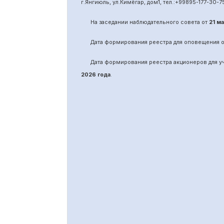
г.Янгиюль, ул.Кимёгар, дом1, тел.:
+99895
-
177-30-7
На заседании наблюдательного совета от
21 м
Дата формирования реестра для оповещения 
Дата формирования реестра акционеров для 
2026 года
.