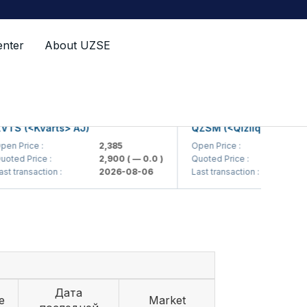
enter
About UZSE
(<Kvarts> AJ)
QZSM (<Qizilqumsement> A
rice :
2,385
Open Price :
1,208
 Price :
2,900
( — 0.0 )
Quoted Price :
1,200
(
ansaction :
2026-08-06
Last transaction :
2026-
Дата
e
Market