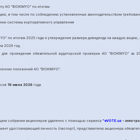
ит
у
АО “BIOKIMYO
”
по итогам
нцию, в том числе по соблюдению установленных законодательством требован
енки системы корпоративного управления
MYO
”
по итогам 202
5
года и утверждение размера дивиденда на каждую акцию, 
на 202
6
год.
и для проведения обязательной аудиторской проверки АО “BIOKIMYO
”
за 20
утренних положений АО “BIOKIMYO
”.
сов
19 июня
202
6
года.
общем собрании акционеров удаленно с помощью сервиса
“eVOTE.uz
– электро
мент удостоверяющий личность (паспорт), представителю акционера обязател