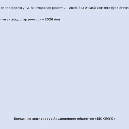
 хабар бериш учун акциядорлар реестри –
2026 йил
21
май
ҳолатига кўра ёпила
чун акциядорлар реестри –
2026 йил
Вниманию акционеров Акционерное общество «BIOKIMYO»