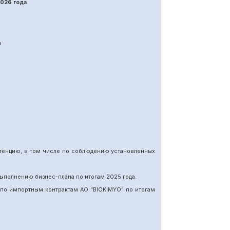
202
6
года
я
етенцию, в том числе по соблюдению установленных
ыполнению бизнес-плана по итогам 202
5
года.
 по импортн
ы
м
контракт
ам
АО “BIOKIMYO
”
по итогам