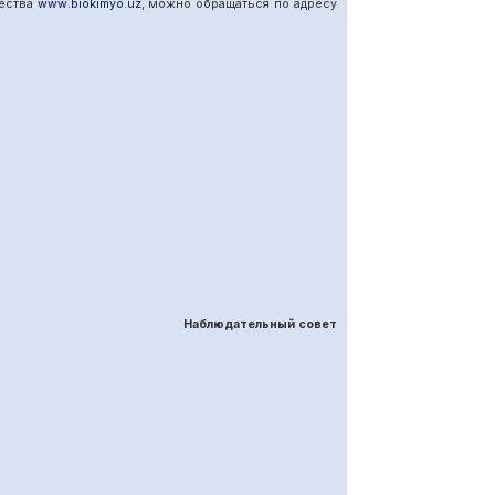
щества
www
.
biokimyo
.
uz
, можно обращаться по адресу
Наблюдательный совет