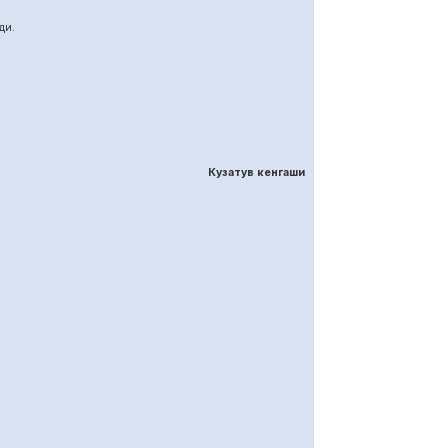
ди.
Кузатув кенгаши