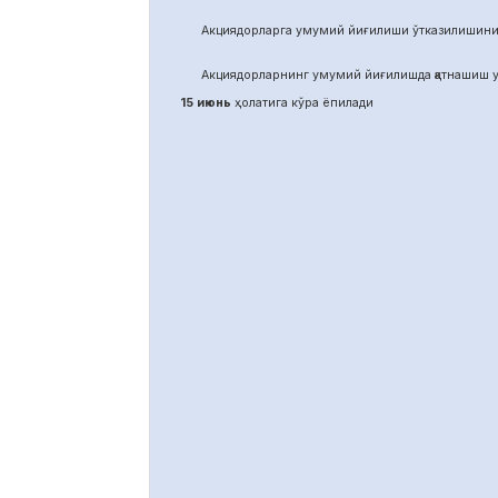
Акциядорларга умумий йиғилиши ўтказилишини
Акциядорларнинг умумий йиғилишда қатнашиш у
15 июнь
ҳолатига кўра ёпилади