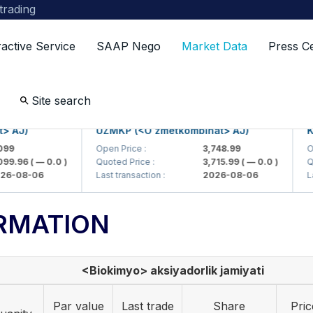
 trading
ractive Service
SAAP Nego
Market Data
Press C
Site search
J)
UZMKP (<O'zmetkombinat> AJ)
KVTS 
Open Price :
3,748.99
Open P
96
( — 0.0 )
Quoted Price :
3,715.99
( — 0.0 )
Quoted
08-06
Last transaction :
2026-08-06
Last tr
RMATION
<Biokimyo> aksiyadorlik jamiyati
Par value
Last trade
Share
Pric