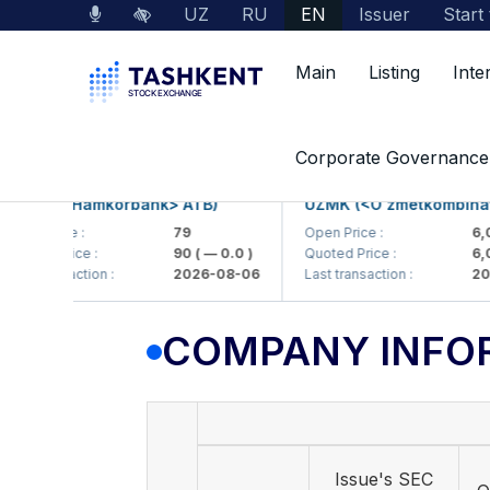
UZ
RU
EN
Issuer
Start
Main
Listing
Inte
Market Data
Company Information
Corporate Governance
KB (<Hamkorbank> ATB)
UZMK (<O'zmetkombinat> A
 Price :
79
Open Price :
6,099
ed Price :
90
( — 0.0 )
Quoted Price :
6,099.
 transaction :
2026-08-06
Last transaction :
2026-
COMPANY INFO
Issue's SEC