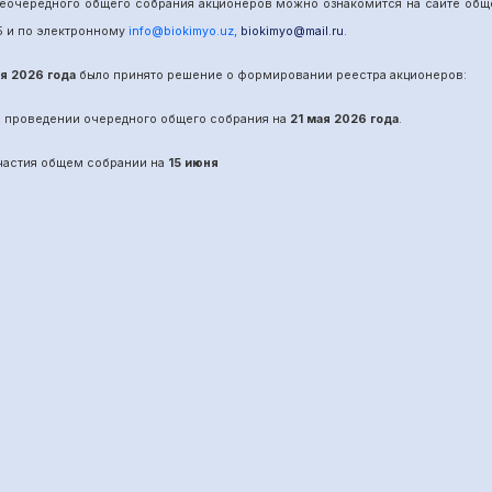
е
очередного
общего собрания акционеров можно ознакомится на сайте об
5
и по электронному
info@biokimyo.uz
,
biokimyo@mail.ru
.
ая 2026 года
было принято решение о формировании реестра акционеров:
о проведении
очередного
общего собрания на
21 мая 2026 года
.
участия общем собрании на
15 июня