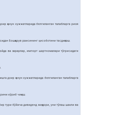
р қонун хужжатларида белгиланган талабларга риоя
ан Бошқарув раисининг ҳисоботини тасдиқлаш.
да ва зарарлар, импорт шартномалар
и тўғрисидаги
.
га доир қонун хужжатларида белгиланган талабларга
ини кўриб чиқиш.
тури бўйича дивиденд миқдори, уни тўлаш шакли ва