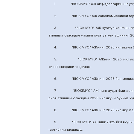
1. “BIOKIMYO” АЖ акциядорларининг умуми
2. “BIOKIMYO” АЖ саноқ комиссияси тарки
3. “BIOKIMYO” АЖ кузатув кенгаши ваколати
этилиши юзасидан жамият кузатув кенгашининг 2
4. “BIOKIMYO” АЖнинг 2025 йил якуни бўйич
5. “BIOKIMYO” АЖнинг 2025 йил якуни бўй
ҳисоботларини тасдиқлаш.
6. “BIOKIMYO” АЖнинг 2025 йил молиявий ф
7. “BIOKIMYO” АЖ нинг аудит қўмитасининг в
риоя этилиши юзасидан 2025 йил якуни бўйича х
8. “BIOKIMYO” АЖнинг 2025 йил якунлари бў
9. “BIOKIMYO” АЖнинг 2025 йил якуни бўйич
тартибини тасдиқлаш.