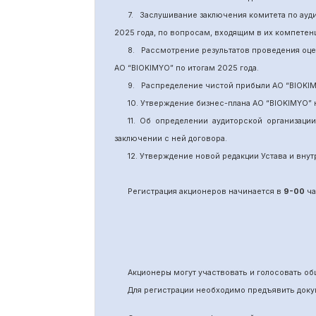
7.
Заслушивание заключения комитета
по
ауд
2025 года, по вопросам, входящим в их компете
8.
Рассмотрение результатов проведения оц
АО “BIOKIMYO
”
по итогам 202
5
года.
9.
Распределение чистой прибыли АО “BIOKI
10. Утверждение бизнес-плана АО “BIOKIMYO
”
11.
Об определении аудиторской организаци
заключении с ней договора.
12. Утверждение новой редакции Устава и вн
Регистрация акционеров начинается в
9-00
ча
Акционеры могут участвовать и голосовать 
Для регистрации необходимо предъявить доку