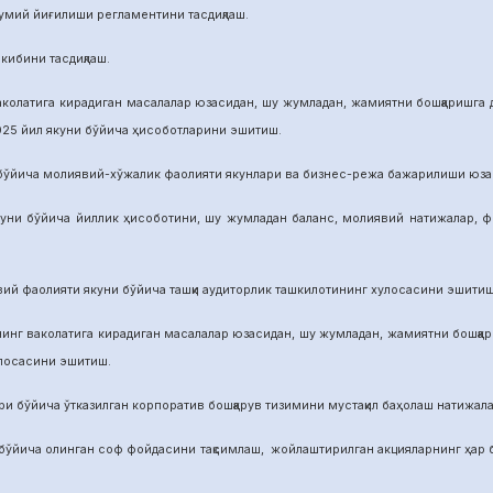
й йиғилиши регламентини тасдиқлаш.
бини тасдиқлаш.
га кирадиган масалалар юзасидан, шу жумладан, жамиятни бошқаришга дои
025 йил якуни бўйича ҳисоботларини эшитиш.
а молиявий-хўжалик фаолияти якунлари ва бизнес-режа бажарилиши юзасид
ича йиллик ҳисоботини, шу жумладан баланс, молиявий натижалар, фой
аолияти якуни бўйича ташқи аудиторлик ташкилотининг хулосасини эшитиш
аколатига кирадиган масалалар юзасидан, шу жумладан, жамиятни бошқариш
улосасини эшитиш.
йича ўтказилган корпоратив бошқарув тизимини мустақил баҳолаш натижалар
а олинган соф фойдасини тақсимлаш, жойлаштирилган акцияларнинг ҳар бир 