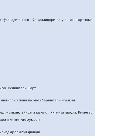
тўланадиган энг кўп ҳақ миқдори ва у билан шартнома
илан келишлари шарт.
и иштирок этиши ва овоз беришлари мумкин.
иш мумкин, қуйидаги манзил: Янгийўл шаҳри, Кимёгар
ат қилишингиз мумкин:
ида қарор қабул қилинди.