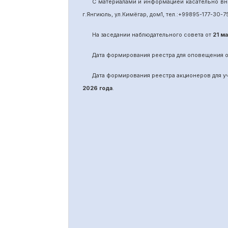
С материалами и информацией касательно вн
г.Янгиюль, ул.Кимёгар, дом1, тел.:
+99895
-
177-30-7
На заседании наблюдательного совета от
21 м
Дата формирования реестра для оповещения 
Дата формирования реестра акционеров для 
2026 года
.