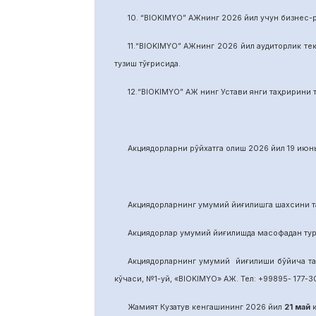
10. “BIOKIMYO” АЖнинг 2026 йил учун бизнес-
11.“BIOKIMYO” АЖнинг 2026 йил аудиторлик тек
тузиш тўғрисида.
12.“BIOKIMYO” АЖ нинг Устави янги таҳририни т
Акциядорларни р
ў
йхатга олиш 2026 йил 19 июнь
Акциядорларнинг умумий йиғилишга шахсини та
Акциядорлар умумий йиғилишда масофадан тури
Акциядорларнинг умумий йиғилиши бўйича т
кўчаси, №1-уй, «BIOKIMYO» АЖ. Тел: +99895- 177-30
Жамият Кузатув кенгашининг 2026 йил
21
май
к