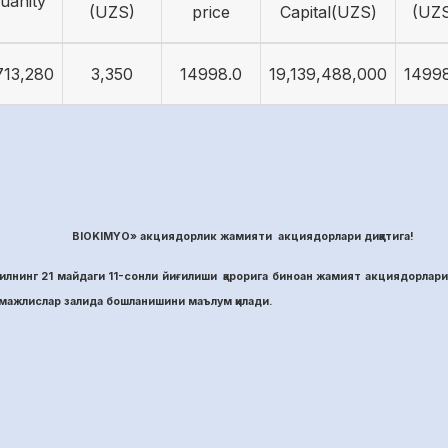
uanity
(UZS)
price
Capital(UZS)
(UZ
713,280
3,350
14998.0
19,139,488,000
1499
BIOKIMYO» акциядорлик жамияти акциядорлари диққатига!
лнинг 21 майдаги 11-сонли йиғилиши қарорига биноан жамият акциядорлари
ажлислар залида бошланишини маълум қилади.