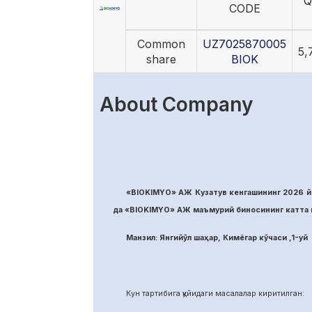
Q
CODE
Common
UZ7025870005
5,
share
BIOK
About Company
«BIOKIMYO» АЖ Кузатув кенгашининг 2026 йи
да «BIOKIMYO» АЖ маъмурий биносининг катта м
Манзил: Янгийўл шаҳар, Кимёгар кўчаси ,1-уй
Кун тартибига қуйидаги масалалар киритилган: