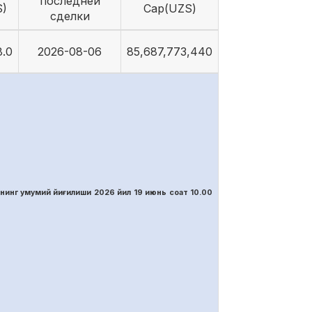
последней
S)
Cap(UZS)
сделки
8.0
2026-08-06
85,687,773,440
нинг умумий йиғилиши 2026 йил 19 июнь соат 10.00