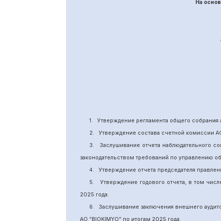
На осно
1.
Утверждение
регламента общего собрания 
2.
Утверждение состава счетной комиссии А
3.
Заслушивание отчета наблюдательного со
законодательством требований по управлению о
4.
Утверждение отчета председателя правлен
5.
Утверждение годового отчета, в том числ
202
5
года.
6.
Заслушивание заключения внешнего аудит
АО “BIOKIMYO
”
по итогам 2025 года.