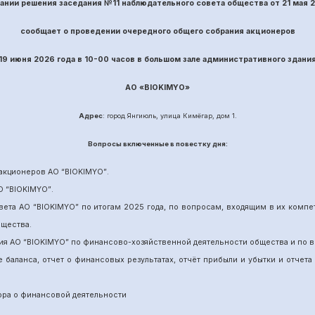
вании решения заседания №
11
наблюдательного совета общества
от
21
ма
я 
сообщает о проведении
очередного
общего собрания акционеров
19 июня
202
6
года в 10-00 часов в большом зале административного здани
АО «
BIOKIMYO
»
Адрес
: город Янгиюль, улица Кимёгар, дом 1.
Вопрос
ы включенные в повестку дня:
акционеров АО “
BIOKIMYO
”
.
О “BIOKIMYO
”
.
вета АО “BIOKIMYO
”
по итогам 202
5
года, по вопросам, входящим в их комп
бщества.
ия АО “BIOKIMYO
”
по финансово-хозяйственной деятельности общества и по в
е баланса, отчет о финансовых результатах,
отчёт
прибыли и убытки
и отчета
ора о финансовой деятельности