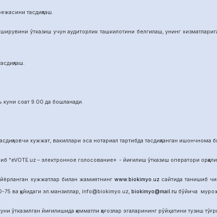
режасини тасдиқлаш.
ширувини ўтказиш учун аудиторлик ташкилотини белгилаш, унинг хизматларига 
асдиқлаш.
 куни соат 9.00 да бошланади.
сдиқловчи хужжат, вакиллари эса нотариал тартибда тасдиқланган ишончнома б
б “eVOTE.uz – электронное голосование» - йиғилиш ўтказиш оператори орқал
айёрланган хужжатлар билан жамиятнинг
www.biokimyo.uz
сайтида танишиб чиқ
-75 ва қуйидаги эл.манзиллар, info@biokimyo.uz,
biokimyo@mail.ru
бўйича мурожа
уни ўтказилган йиғилишида қимматли қоғозлар эгаларининг рўйҳатини тузиш тўғрис