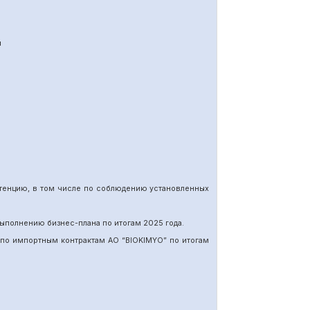
я
етенцию, в том числе по соблюдению установленных
ыполнению бизнес-плана по итогам 202
5
года.
 по импортн
ы
м
контракт
ам
АО “BIOKIMYO
”
по итогам