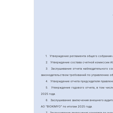
1.
Утверждение
регламента общего собрания 
2.
Утверждение состава счетной комиссии А
3.
Заслушивание отчета наблюдательного со
законодательством требований по управлению о
4.
Утверждение отчета председателя правлен
5.
Утверждение годового отчета, в том числ
202
5
года.
6.
Заслушивание заключения внешнего аудит
АО “BIOKIMYO
”
по итогам 2025 года.
7.
Заслушивание заключения комитета
по
ауд