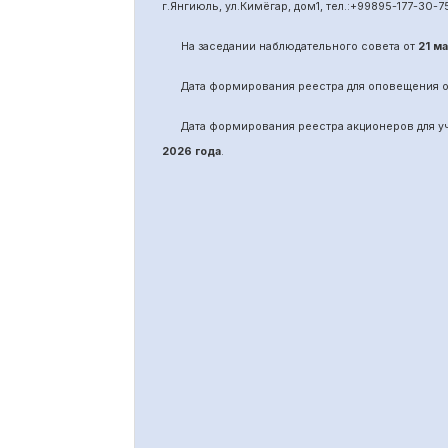
г.Янгиюль, ул.Кимёгар, дом1, тел.:
+99895
-
177-30-7
На заседании наблюдательного совета от
21 м
Дата формирования реестра для оповещения 
Дата формирования реестра акционеров для 
2026 года
.