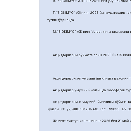
10. “BIOKIMYO” АЖнинг 2026 йил учун бизнес-
11.“BIOKIMYO” АЖнинг 2026 йил аудиторлик тек
тузиш тўғрисида.
12.“BIOKIMYO” АЖ нинг Устави янги таҳририни т
Акциядорларни р
ў
йхатга олиш 2026 йил 19 июнь
Акциядорларнинг умумий йиғилишга шахсини та
Акциядорлар умумий йиғилишда масофадан тури
Акциядорларнинг умумий йиғилиши бўйича т
кўчаси, №1-уй, «BIOKIMYO» АЖ. Тел: +99895- 177-30
Жамият Кузатув кенгашининг 2026 йил
21
май
к