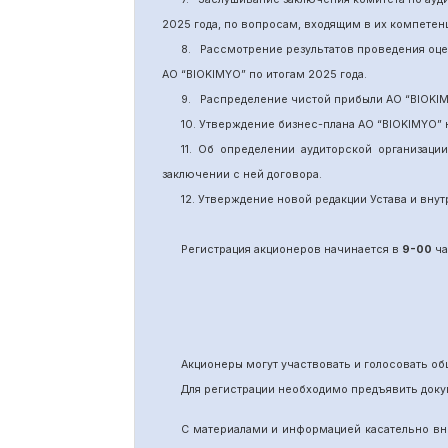
2025 года, по вопросам, входящим в их компете
8.
Рассмотрение результатов проведения оц
АО “BIOKIMYO
”
по итогам 202
5
года.
9.
Распределение чистой прибыли АО “BIOKI
10. Утверждение бизнес-плана АО “BIOKIMYO
”
11.
Об определении аудиторской организаци
заключении с ней договора.
12. Утверждение новой редакции Устава и вн
Регистрация акционеров начинается в
9-00
ча
Акционеры могут участвовать и голосовать 
Для регистрации необходимо предъявить доку
С материалами и информацией касательно вн