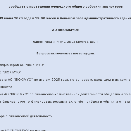
сообщает о проведении
очередного
общего собрания акционеров
19 июня
202
6
года в 10-00 часов в большом зале административного здани
АО «
BIOKIMYO
»
Адрес
: город Янгиюль, улица Кимёгар, дом 1.
Вопрос
ы включенные в повестку дня:
акционеров АО “
BIOKIMYO
”
.
О “BIOKIMYO
”
.
вета АО “BIOKIMYO
”
по итогам 202
5
года, по вопросам, входящим в их комп
бщества.
ия АО “BIOKIMYO
”
по финансово-хозяйственной деятельности общества и по в
е баланса, отчет о финансовых результатах,
отчёт
прибыли и убытки
и отчета
ора о финансовой деятельности
ит
у
АО “BIOKIMYO
”
по итогам