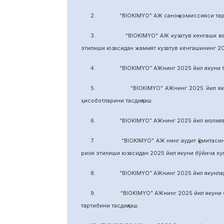
2. “BIOKIMYO” АЖ саноқ комиссияси тарки
3. “BIOKIMYO” АЖ кузатув кенгаши ваколати
этилиши юзасидан жамият кузатув кенгашининг 2
4. “BIOKIMYO” АЖнинг 2025 йил якуни бўйич
5. “BIOKIMYO” АЖнинг 2025 йил якуни бўй
ҳисоботларини тасдиқлаш.
6. “BIOKIMYO” АЖнинг 2025 йил молиявий ф
7. “BIOKIMYO” АЖ нинг аудит қўмитасининг в
риоя этилиши юзасидан 2025 йил якуни бўйича х
8. “BIOKIMYO” АЖнинг 2025 йил якунлари бў
9. “BIOKIMYO” АЖнинг 2025 йил якуни бўйич
тартибини тасдиқлаш.