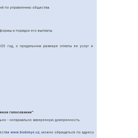
ий по управлению общества.
формы и порядок его выплаты.
25 год, о предельном размере оплаты ее услуг и
нное голосование”
.
ьно - нотариально заверенную доверенность.
щества
www
.
biokimyo
.
uz
, можно обращаться по адресу