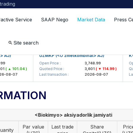
 trading
ractive Service
SAAP Nego
Market Data
Press C
Site search
)
UZMKP (<O'zmetkombinat> AJ)
KVTS 
Open Price :
3,748.99
Open Pr
▲ 101.04 )
Quoted Price :
3,601
( ▼ 114.99 )
Quoted 
8-07
Last transaction :
2026-08-07
Last tra
RMATION
<Biokimyo> aksiyadorlik jamiyati
Par value
Last trade
Share
Pric
uanity