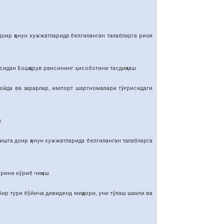
р қонун хужжатларида белгиланган талабларга риоя
ан Бошқарув раисининг ҳисоботини тасдиқлаш.
да ва зарарлар, импорт шартномалар
и тўғрисидаги
.
га доир қонун хужжатларида белгиланган талабларга
ини кўриб чиқиш.
тури бўйича дивиденд миқдори, уни тўлаш шакли ва