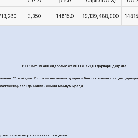
(UZS)
price
Capital(UZS)
(UZS
713,280
3,350
14815.0
19,139,488,000
14815
BIOKIMYO» акциядорлик жамияти акциядорлари диққатига!
лнинг 21 майдаги 11-сонли йиғилиши қарорига биноан жамият акциядорлари
ажлислар залида бошланишини маълум қилади.
й йиғилиши регламентини тасдиқлаш.