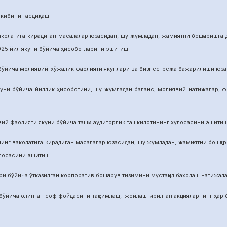
бини тасдиқлаш.
га кирадиган масалалар юзасидан, шу жумладан, жамиятни бошқаришга дои
025 йил якуни бўйича ҳисоботларини эшитиш.
а молиявий-хўжалик фаолияти якунлари ва бизнес-режа бажарилиши юзасид
ича йиллик ҳисоботини, шу жумладан баланс, молиявий натижалар, фой
аолияти якуни бўйича ташқи аудиторлик ташкилотининг хулосасини эшитиш
аколатига кирадиган масалалар юзасидан, шу жумладан, жамиятни бошқариш
улосасини эшитиш.
йича ўтказилган корпоратив бошқарув тизимини мустақил баҳолаш натижалар
а олинган соф фойдасини тақсимлаш, жойлаштирилган акцияларнинг ҳар бир 