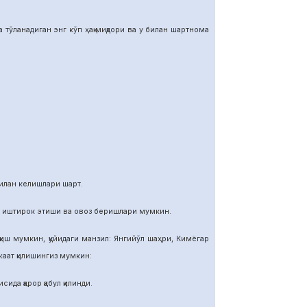
тўланадиган энг кўп ҳақ миқдори ва у билан шартнома
илан келишлари шарт.
и иштирок этиши ва овоз беришлари мумкин.
иш мумкин, қуйидаги манзил: Янгийўл шаҳри, Кимёгар
ат қилишингиз мумкин:
ида қарор қабул қилинди.