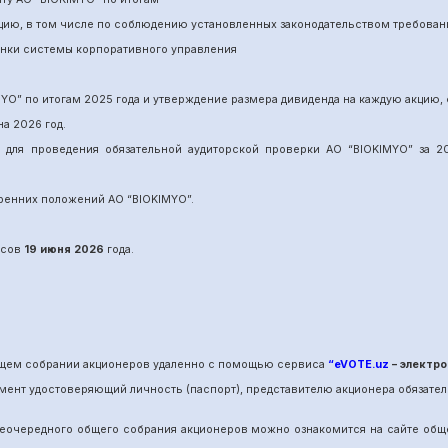
нцию, в том числе по соблюдению установленных законодательством требован
енки системы корпоративного управления
MYO
”
по итогам 202
5
года и утверждение размера дивиденда на каждую акцию, 
на 202
6
год.
и для проведения обязательной аудиторской проверки АО “BIOKIMYO
”
за 20
утренних положений АО “BIOKIMYO
”.
сов
19 июня
202
6
года.
общем собрании акционеров удаленно с помощью сервиса
“eVOTE.uz
– электро
мент удостоверяющий личность (паспорт), представителю акционера обязател
е
очередного
общего собрания акционеров можно ознакомится на сайте об