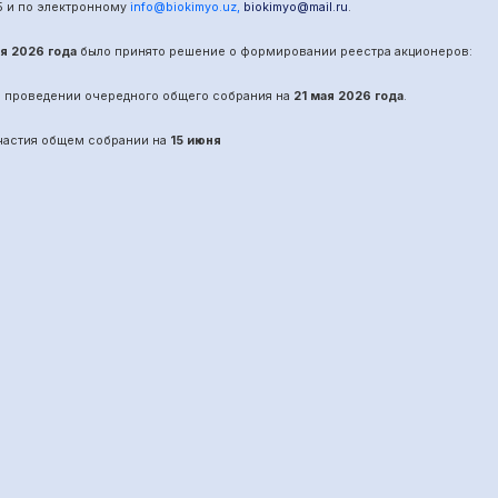
5
и по электронному
info@biokimyo.uz
,
biokimyo@mail.ru
.
ая 2026 года
было принято решение о формировании реестра акционеров:
о проведении
очередного
общего собрания на
21 мая 2026 года
.
участия общем собрании на
15 июня