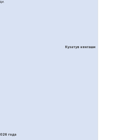
ди.
Кузатув кенгаши
202
6
года