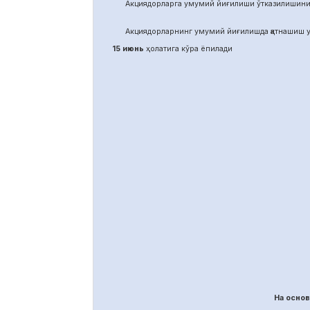
Акциядорларга умумий йиғилиши ўтказилишини
Акциядорларнинг умумий йиғилишда қатнашиш у
15 июнь
ҳолатига кўра ёпилади
На осно