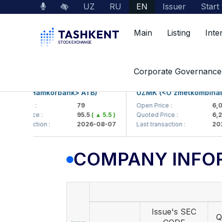
UZ
RU
EN
Issuer
Start
Main
Listing
Inte
Market Data
Company Information
Corporate Governance
B (<Hamkorbank> ATB)
UZMK (<O'zmetkombinat> AJ
 Price :
79
Open Price :
6,099
ed Price :
95.5
( ▲ 5.5 )
Quoted Price :
6,201
( 
transaction :
2026-08-07
Last transaction :
2026-0
COMPANY INFO
Issue's SEC
Q