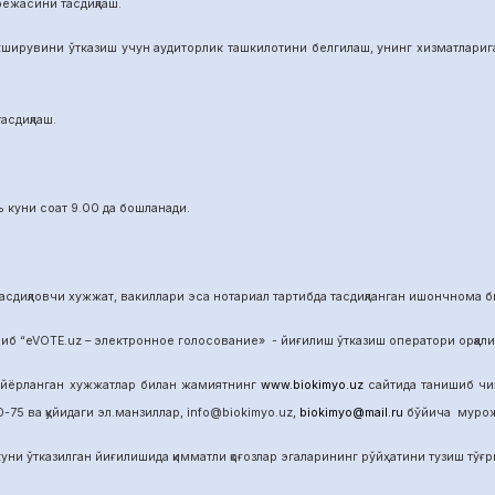
режасини тасдиқлаш.
ширувини ўтказиш учун аудиторлик ташкилотини белгилаш, унинг хизматларига 
асдиқлаш.
 куни соат 9.00 да бошланади.
сдиқловчи хужжат, вакиллари эса нотариал тартибда тасдиқланган ишончнома б
б “eVOTE.uz – электронное голосование» - йиғилиш ўтказиш оператори орқал
айёрланган хужжатлар билан жамиятнинг
www.biokimyo.uz
сайтида танишиб чиқ
-75 ва қуйидаги эл.манзиллар, info@biokimyo.uz,
biokimyo@mail.ru
бўйича мурожа
уни ўтказилган йиғилишида қимматли қоғозлар эгаларининг рўйҳатини тузиш тўғрис