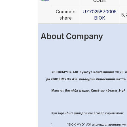
CODE
Common
UZ7025870005
5,
share
BIOK
About Company
«BIOKIMYO» АЖ Кузатув кенгашининг 2026 йи
да «BIOKIMYO» АЖ маъмурий биносининг катта м
Манзил: Янгийўл шаҳар, Кимёгар кўчаси ,1-уй
Кун тартибига қуйидаги масалалар киритилган:
1. “BIOKIMYO” АЖ акциядорларининг умуми