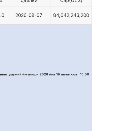
)
сделки
Cap(UZS)
.0
2026-08-07
84,642,243,200
нинг умумий йиғилиши 2026 йил 19 июнь соат 10.00