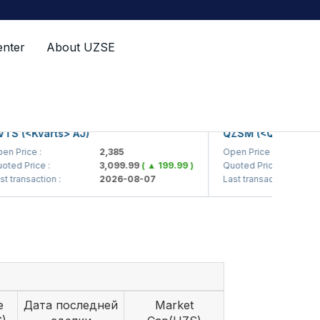
enter
About UZSE
(<Kvarts> AJ)
QZSM (<Qizilqumsemen
ice :
2,385
Open Price :
1,
Price :
3,099.99
( ▲ 199.99 )
Quoted Price :
1
nsaction :
2026-08-07
Last transaction :
2
e
Дата последней
Market