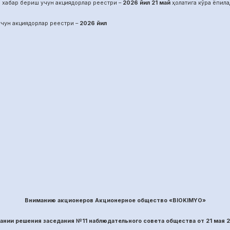
 хабар бериш учун акциядорлар реестри –
2026 йил
21
май
ҳолатига кўра ёпила
чун акциядорлар реестри –
2026 йил
Вниманию акционеров Акционерное общество «BIOKIMYO»
вании решения заседания №
11
наблюдательного совета общества
от
21
ма
я 