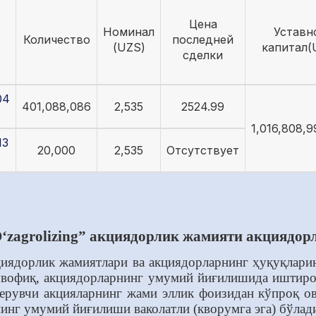
Цена
Номинал
Уставн
Количество
последней
(UZS)
капитал(
сделки
04
401,088,086
2,535
2524.99
1,016,808,9
13
20,000
2,535
Отсутствует
‘zagrolizing” акциядорлик жамияти акциядор
циядорлик жамиятлари ва акциядорларнинг ҳуқуқлари
увофиқ, акциядорларнинг умумий йиғилишида иштирок
рувчи акцияларнинг жами эллик фоизидан кўпроқ ово
нинг умумий йиғилиши ваколатли (кворумга эга) бўлад