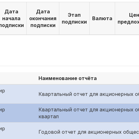
Дата
Дата
Этап
Цен
начала
окончания
Валюта
подписки
предло
подписки
подписки
Наименование отчёта
ир
Квартальный отчет для акционерных о
ир
Квартальный отчет для акционерных о
квартал
ир
Годовой отчет для акционерных общес