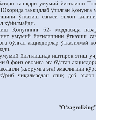
авбатдан ташқари умумий йиғилиши Тошкент шаҳри,
. Юқорида таъкидлаб ўтилган Қонунга мувофиқ, агар
ишини ўтказиш санаси эълон қилинишини, бунда
л қўйилмайди.
иш Қонуннинг 62- моддасида назарда тутилган
рнинг умумий йиғилишини ўтказиш санаси йигирма
эга бўлган акциядорлар ўтказилмай қолган умумий
нади.
и умумий йиғилишида иштирок этиш учун рўйхатдан
ами
0 фоиз
овозига эга бўлган акциядорлар (уларнинг
олатли (кворумга эга) эмаслигини кўрсатади.
 кўриб чиқилмасдан ёпиқ деб эълон қилинди ва
“
O‘zagrolizing” AJ Кузатув