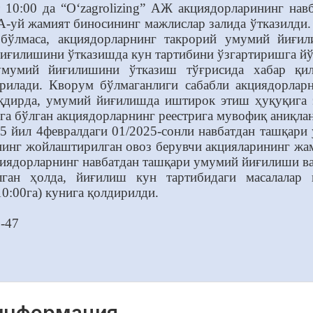
т 10:00 да “O‘zagrolizing” АЖ акциядорларининг н
А-уй жамият биносининг мажлислар залида ўтказилди
бўлмаса, акциядорларнинг такрорий умумий йиғил
иғилишини ўтказишда кун тартибини ўзгартиришга йў
умумий йиғилишини ўтказиш тўғрисида хабар қил
ирилади. Кворум бўлмаганлиги сабабли акциядорла
ақдирда, умумий йиғилишда иштирок этиш ҳуқуқига 
а бўлган акциядорларнинг реестрига мувофиқ аниқла
5 йил 4февралдаги 01/2025-сонли навбатдан ташқар
нинг жойлаштирилган овоз берувчи акцияларининг ж
кциядорларнинг навбатдан ташқари умумий йиғилиши вак
лган ҳолда, йиғилиш кун тартибидаги масалалар
10:00га) кунига қолдирилди.
-47