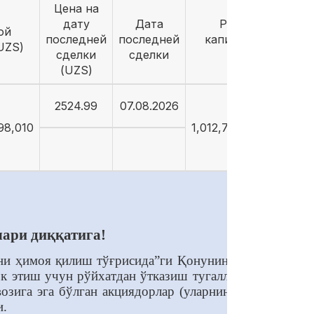
Цена на
дату
Дата
Рыночная
ой
последней
последней
капитализация
UZS)
сделки
сделки
(UZS)
(UZS)
2524.99
07.08.2026
98,010
1,012,794,106,269.14
лари диққатига!
ни ҳимоя қилиш тўғрисида”ги Қонунининг (кейинги
 этиш учун рўйхатдан ўтказиш тугалланган пайтда
зига эга бўлган акциядорлар (уларнинг вакиллари)
и.