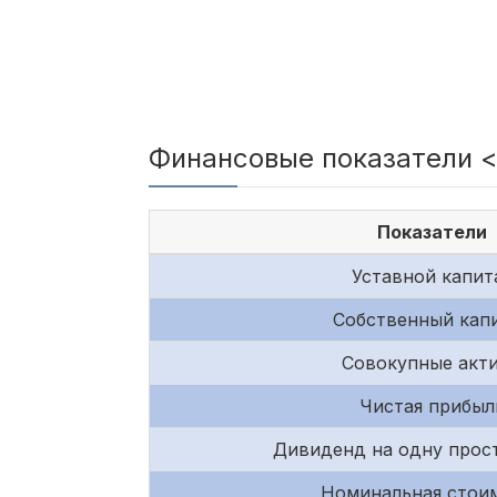
Финансовые показатели <O'
Показатели
Уставной капит
Собственный кап
Совокупные акт
Чистая прибыл
Дивиденд на одну прос
Номинальная стои