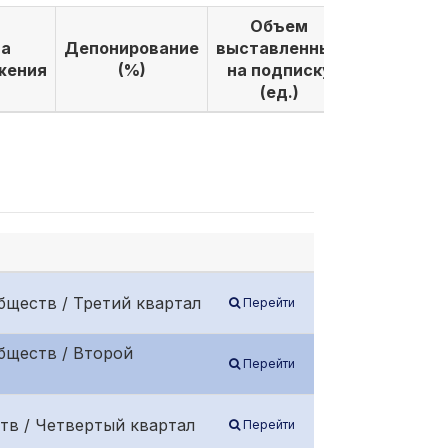
Объем
Объем
а
Депонирование
выставленных
выкуплен
жения
(%)
на подписку
по подпи
(ед.)
(ед.)
бществ / Третий квартал
Перейти
бществ / Второй
Перейти
тв / Четвертый квартал
Перейти