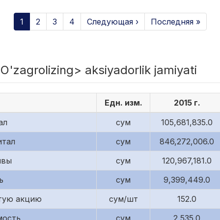
1
2
3
4
Следующая ›
Последняя »
zagrolizing> aksiyadorlik jamiyati
Едн. изм.
2015 г.
ал
сум
105,681,835.0
итал
сум
846,272,006.0
ивы
сум
120,967,181.0
ь
сум
9,399,449.0
тую акцию
сум/шт
152.0
мость
сум
2,535.0