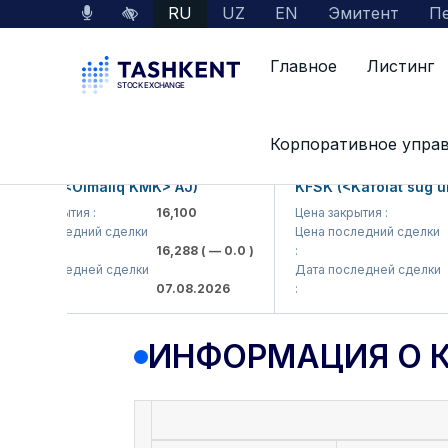
RU
UZ
EN
Эмитент
Пе
Главное
Листинг
Данные по рынку
Информация о компании
Корпоративное упра
MKP (<Olmaliq KMK> AJ)
KFSK (<Kafolat sug'urta
а закрытия :
16,100
Цена закрытия :
82
а последний сделки
Цена последний сделки
16,288
( — 0.0 )
:
83.
а последней сделки
Дата последней сделки
07.08.2026
:
07.
ИНФОРМАЦИЯ О 