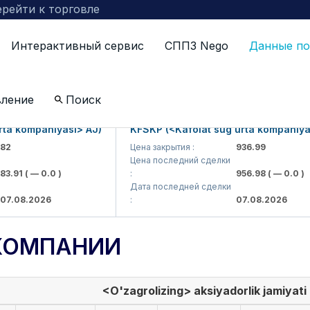
рейти к торговле
Интерактивный сервис
СППЗ Nego
Данные по
вление
Поиск
 kompaniyasi> AJ)
KFSKP (<Kafolat sug'urta kompaniyasi>
Цена закрытия :
936.99
Цена последний сделки
91
( — 0.0 )
:
956.98
( — 0.0 )
Дата последней сделки
08.2026
:
07.08.2026
КОМПАНИИ
<O'zagrolizing> aksiyadorlik jamiyati