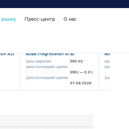
 рынку
Пресс-центр
О нас
 AJ)
AGBA (<Agrobank> ATB)
AGBAP (<Agrob
Цена закрытия :
590.02
Цена закрытия :
Цена последний сделки
Цена последний с
:
596
( — 0.0 )
:
Дата последней сделки
Дата последней 
:
07.08.2026
: