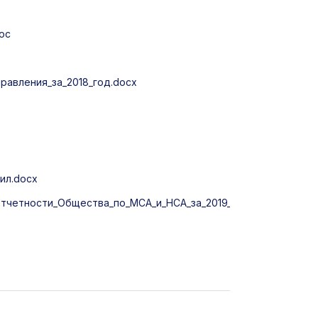
oc
равления_за_2018_год.docx
ил.docx
тчетности_Общества_по_МСА_и_НСА_за_2019_год..docx