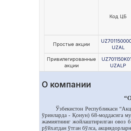
Код ЦБ
UZ70115000
Простые акции
UZAL
Привилегированные
UZ701150K0
акции
UZALP
О компании
“O
Ўзбекистон Республикаси “Ак
ўринларда - Қонун) 68-моддасига м
жамиятнинг жойлаштирилган овоз бе
рўйхатдан ўтган бўлса, акциядорлар