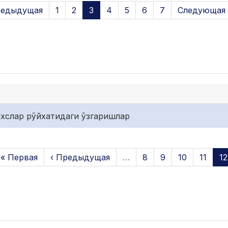
редыдущая
1
2
3
4
5
6
7
Следующая 
хслар рўйхатидаги ўзгаришлар
« Первая
‹ Предыдущая
…
8
9
10
11
12