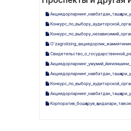
Проспекты и другая
Акциядорларнинг_навбатдан_ташқари_ум
Конкурс_по_выбору_аудиторской_орган
Конкурс_по_выбору_независимий_орга
O'zagrolizing_акциядорлик_жамиятининг
Свидетельство_о_государственной_рег
Акциядорларнинг_умумий_йиғилишини_ў
Акциядорларнинг_навбатдан_ташқари_у
Конкурс_по_выбору_аудиторской_орга
Акциядорларнинг_навбатдан_ташқари_у
Корпоратив_бошқарув_қоидалари_тавсия