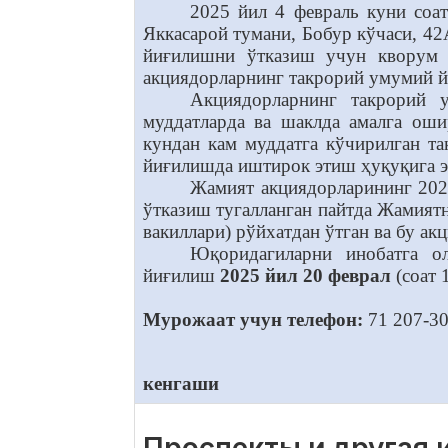
2025 йил 4 февраль куни соа
Яккасарой тумани, Бобур кўчаси, 42
йиғилишни ўтказиш учун кворум 
акциядорларнинг такрорий умумий й
Акциядорларнинг такрорий 
муддатларда ва шаклда амалга ош
кундан кам муддатга кўчирилган т
йиғилишда иштирок этиш ҳуқуқига эг
Жамият акциядорларининг 202
ўтказиш тугалланган пайтда Жамият
вакиллари) рўйхатдан ўтган ва бу а
Юқоридагиларни инобатга о
йиғилиш
2025 йил 20 феврал
(соат 
Мурожаат учун телефон:
71 207-30
кенгаши