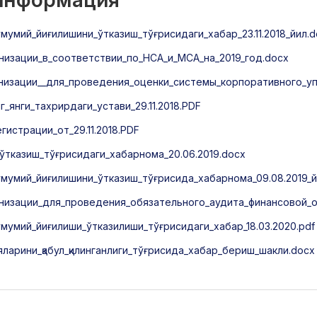
 информация
умий_йиғилишини_ўтказиш_тўғрисидаги_хабар_23.11.2018_йил.d
изации_в_соответствии_по_НСА_и_МСА_на_2019_год.docx
низации__для_проведения_оценки_системы_корпоративного_уп
_янги_тахрирдаги_устави_29.11.2018.PDF
истрации_от_29.11.2018.PDF
тказиш_тўғрисидаги_хабарнома_20.06.2019.docx
мумий_йиғилишини_ўтказиш_тўғрисида_хабарнома_09.08.2019_й
низации_для_проведения_обязательного_аудита_финансовой_о
мумий_йиғилиши_ўтказилиши_тўғрисидаги_хабар_18.03.2020.pdf
ларини_қабул_қилинганлиги_тўғрисида_хабар_бериш_шакли.docx