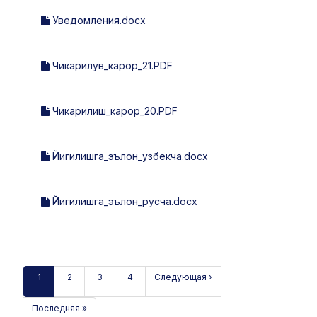
Уведомления.docx
Чикарилув_карор_21.PDF
Чикарилиш_карор_20.PDF
Йигилишга_эълон_узбекча.docx
Йигилишга_эълон_русча.docx
1
2
3
4
Следующая ›
Последняя »