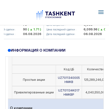
Togg
navig
mkorbank> ATB)
UZMK (<O'zmetkombinat> AJ)
79
6,099
:
Цена закрытия :
90
( ▲ 1.71 )
6,099.96
( ▲ 0.08 )
 сделки :
Цена последний сделки :
06.08.2026
06.08.2026
 сделки :
Дата последней сделки :
ИНФОРМАЦИЯ О КОМПАНИИ
Код ЦБ
Количество
UZ7011340005
Простые акции
125,289,246,000
HMKB
UZ701134K017
Привилегированные акции
4,040,550,000
HMKBP
О компании