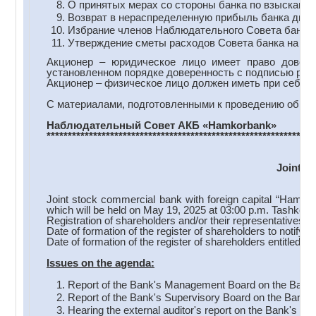
О принятых мерах со стороны банка по взысканию
Возврат в нераспределенную прибыль банка диви
Избрание членов Наблюдательного Совета банка
Утверждение сметы расходов Совета банка на 202
Акционер – юридическое лицо имеет право довери
установленном порядке доверенность с подписью руко
Акционер – физическое лицо должен иметь при себе па
С материалами, подготовленными к проведению общего
Наблюдательный Совет АКБ
«
Hamkorbank
»
***************************************************************
Joint S
Joint stock commercial bank with foreign capital “Hamko
which will be held on May 19, 2025 at 03:00 p.m. Tashkent
Registration of shareholders and/or their representatives b
Date of formation of the register of shareholders to notify
Date of formation of the register of shareholders entitled 
Issues on the a
genda:
Report of the Bank's Management Board on the Bank's 
Report of the Bank's Supervisory Board on the Bank's a
Hearing the external auditor's report on the Bank's acti