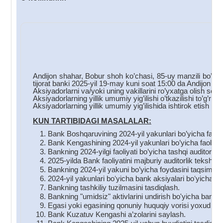
C
Andijon shahar, Bobur shoh ko’chasi, 85-uy manzili bo’yic
tijorat banki 2025-yil 19-may kuni soat 15:00 da Andijon s
Aksiyadorlarni va/yoki uning vakillarini ro’yxatga olish soa
Aksiyadorlarning yillik umumiy yig’ilishi o’tkazilishi to’g’ri
Aksiyadorlarning yillik umumiy yig’ilishida ishtirok etish hu
KUN TARTIBIDAGI MASALALAR:
Bank Boshqaruvining 2024-yil yakunlari bo’yicha faoliyat
Bank Kengashining 2024-yil yakunlari bo’yicha faoliyati 
Bankning 2024-yilgi faoliyati bo’yicha tashqi auditornin
2025-yilda Bank faoliyatini majburiy auditorlik tekshiru
Bankning 2024-yil yakuni bo’yicha foydasini taqsimlas
2024-yil yakunlari boʻyicha bank aksiyalari boʻyicha div
Bankning tashkiliy tuzilmasini tasdiqlash.
Bankning "umidsiz" aktivlarini undirish bo'yicha bank to
Egasi yoki egasining qonuniy huquqiy vorisi yoxud mer
Bank Kuzatuv Kengashi a’zolarini saylash.