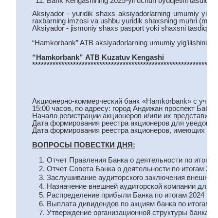
Bank Kengashining 2025-yil uchun byudjetini tasdiqlas
Aksiyador - yuridik shaxs aksiyadorlarning umumiy yig’ilis
raxbarning imzosi va ushbu yuridik shaxsning muhri (muhr 
Aksiyador - jismoniy shaxs pasport yoki shaxsni tasdiqlovc
“Hamkorbank” ATB aksiyadorlarning umumiy yig’ilishini o’t
“Hamkorbank
”
ATB
Kuzatuv
Kengashi
***************************************************************
Акционерно-коммерческий банк «Hamkorbank» с участи
15:00 часов, по адресу: город Андижан проспект Бабу
Начало регистрации акционеров и/или их представителе
Дата формирования реестра акционеров для уведомлен
Дата формирования реестра акционеров, имеющих прав
ВОПРОСЫ ПОВЕСТКИ ДНЯ:
Отчет Правления Банка о деятельности по итогам 
Отчет Совета Банка о деятельности по итогам 202
Заслушивание аудиторского заключения внешнего а
Назначение внешней аудиторской компании для пр
Распределение прибыли Банка по итогам 2024 год
Выплата дивидендов по акциям банка по итогам 20
Утверждение организационной структуры банка.