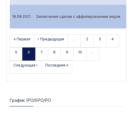
18.08.2021
Заключение сделки с аффилированным лицом
« Первая
‹ Предыдущая
…
2
3
4
5
6
7
8
9
10
…
Следующая ›
Последняя »
График IPO/SPO/PO
Дата начала подписки
Дата окончания подписки
Отмен