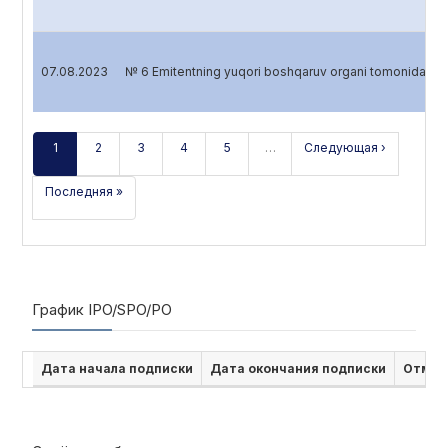
07.08.2023
№ 6 Emitentning yuqori boshqaruv organi tomonidan 
1
2
3
4
5
…
Следующая ›
Последняя »
График IPO/SPO/PO
Дата начала подписки
Дата окончания подписки
Отмен