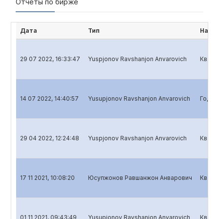
Отчёты по бирже
Дата
Тип
Наим
29 07 2022, 16:33:47
Yuspjonov Ravshanjon Anvarovich
Кварт
14 07 2022, 14:40:57
Yusupjonov Ravshanjon Anvarovich
Годов
29 04 2022, 12:24:48
Yuspjonov Ravshanjon Anvarovich
Кварт
17 11 2021, 10:08:20
Юсупжонов Равшанжон Анварович
Кварт
01 11 2021, 09:43:49
Yusupjonov Ravshanjon Anvarovich
Кварт