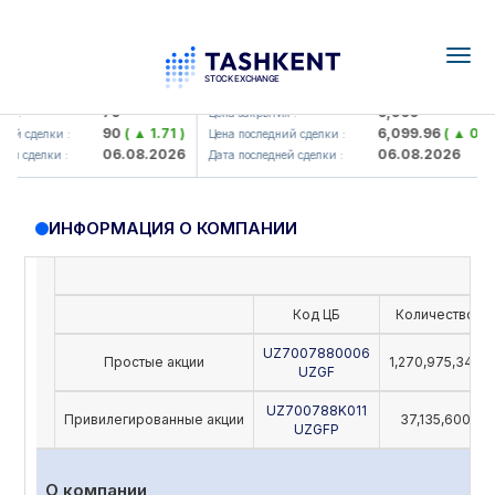
Togg
navig
amkorbank> ATB)
UZMK (<O'zmetkombinat> AJ)
79
6,099
 :
Цена закрытия :
90
( ▲ 1.71 )
6,099.96
( ▲ 0.08 
й сделки :
Цена последний сделки :
06.08.2026
06.08.2026
й сделки :
Дата последней сделки :
ИНФОРМАЦИЯ О КОМПАНИИ
Код ЦБ
Количество
UZ7007880006
Простые акции
1,270,975,342
UZGF
UZ700788K011
Привилегированные акции
37,135,600
UZGFP
О компании