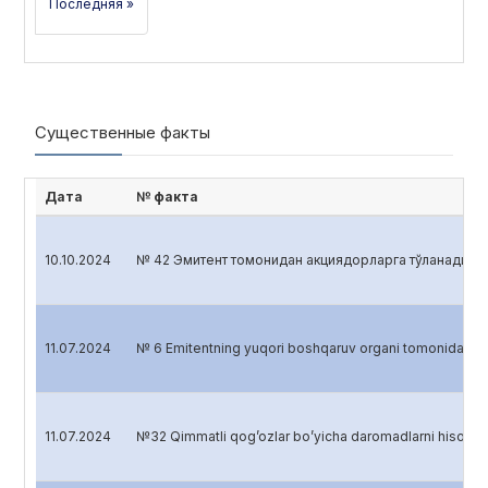
Последняя »
Существенные факты
Дата
№ факта
10.10.2024
№ 42 Эмитент томонидан акциядорларга тўланадиган 
11.07.2024
№ 6 Emitentning yuqori boshqaruv organi tomonidan 
11.07.2024
№32 Qimmatli qog’ozlar bo’yicha daromadlarni hisobl