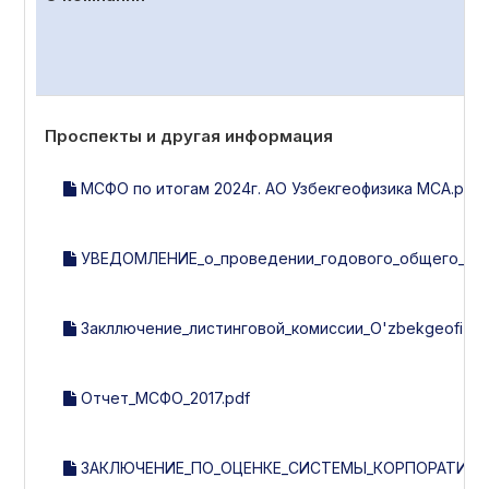
Проспекты и другая информация
МСФО по итогам 2024г. АО Узбекгеофизика МСА.pdf
УВЕДОМЛЕНИЕ_о_проведении_годового_общего_собр
Закллючение_листинговой_комиссии_O'zbekgeofizika_з
Отчет_МСФО_2017.pdf
ЗАКЛЮЧЕНИЕ_ПО_ОЦЕНКЕ_СИСТЕМЫ_КОРПОРАТИВНОГ