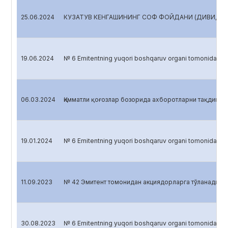
25.06.2024
КУЗАТУВ КЕНГАШИНИНГ СОФ ФОЙДАНИ (ДИВИДЕНДН
19.06.2024
№ 6 Emitentning yuqori boshqaruv organi tomonidan 
06.03.2024
Қимматли қоғозлар бозорида ахборотларни тақдим э
19.01.2024
№ 6 Emitentning yuqori boshqaruv organi tomonidan 
11.09.2023
№ 42 Эмитент томонидан акциядорларга тўланадиган 
30.08.2023
№ 6 Emitentning yuqori boshqaruv organi tomonidan 