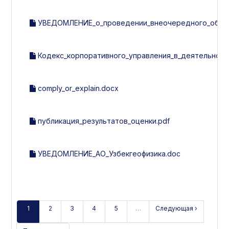
УВЕДОМЛЕНИЕ_о_проведении_внеочередного_общего
Кодекс_корпоративного_управления_в_деятельности
comply_or_explain.docx
публикация_результатов_оценки.pdf
УВЕДОМЛЕНИЕ_АО_Узбекгеофизика.doc
1
2
3
4
5
…
Следующая ›