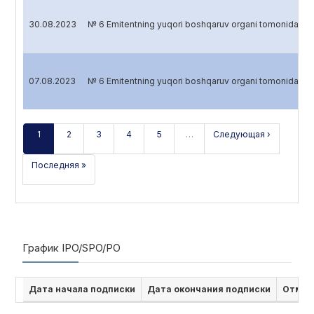
30.08.2023
№ 6 Emitentning yuqori boshqaruv organi tomonidan 
07.08.2023
№ 6 Emitentning yuqori boshqaruv organi tomonidan 
1
2
3
4
5
…
Следующая ›
Последняя »
График IPO/SPO/PO
Дата начала подписки
Дата окончания подписки
Отмен