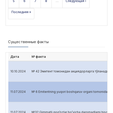
5
6
7
8
…
Следующая ›
Последняя »
Существенные факты
Дата
№ факта
10.10.2024
№ 42 Эмитент томонидан акциядорларга тўланадиган 
11.07.2024
№ 6 Emitentning yuqori boshqaruv organi tomonidan 
11.07.2024
№32 Qimmatli qog’ozlar bo’yicha daromadlarni hisobl