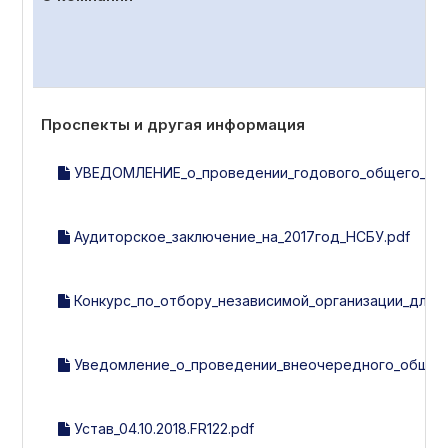
Проспекты и другая информация
УВЕДОМЛЕНИЕ_о_проведении_годового_общего_собр
Аудиторское_заключение_на_2017год_НСБУ.pdf
Конкурс_по_отбору_независимой_организации_для_
Уведомление_о_проведении_внеочередного_общего
Устав_04.10.2018.FR122.pdf