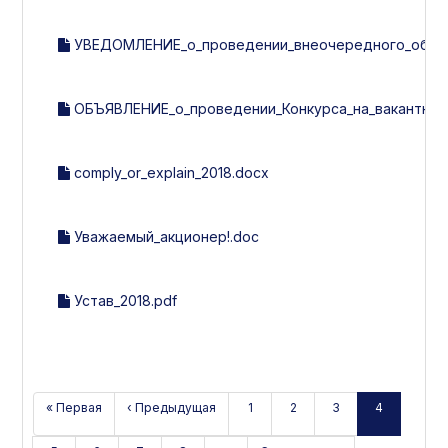
УВЕДОМЛЕНИЕ_о_проведении_внеочередного_общего
ОБЪЯВЛЕНИЕ_о_проведении_Конкурса_на_вакантную
comply_or_explain_2018.docx
Уважаемый_акционер!.doc
Устав_2018.pdf
« Первая
‹ Предыдущая
1
2
3
4