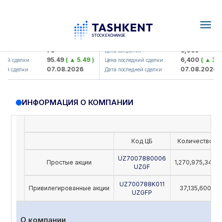
Togg
navig
amkorbank> ATB)
UZMK (<O'zmetkombinat> AJ)
79
6,099
 :
Цена закрытия :
95.49
( ▲ 5.49 )
6,400
( ▲ 300.
й сделки :
Цена последний сделки :
07.08.2026
07.08.2026
й сделки :
Дата последней сделки :
ИНФОРМАЦИЯ О КОМПАНИИ
Код ЦБ
Количество
UZ7007880006
Простые акции
1,270,975,342
UZGF
UZ700788K011
Привилегированные акции
37,135,600
UZGFP
О компании