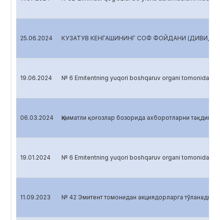
25.06.2024
КУЗАТУВ КЕНГАШИНИНГ СОФ ФОЙДАНИ (ДИВИДЕНДН
19.06.2024
№ 6 Emitentning yuqori boshqaruv organi tomonidan 
06.03.2024
Қимматли қоғозлар бозорида ахборотларни тақдим э
19.01.2024
№ 6 Emitentning yuqori boshqaruv organi tomonidan 
11.09.2023
№ 42 Эмитент томонидан акциядорларга тўланадиган 