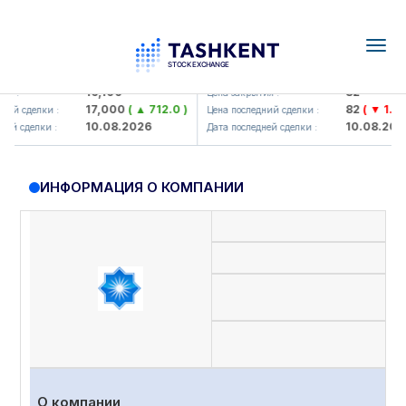
Togg
navig
lmaliq KMK> AJ)
KFSK (<Kafolat sug'urta kompani
16,100
82
 :
Цена закрытия :
17,000
( ▲ 712.0 )
82
( ▼ 1.91 )
й сделки :
Цена последний сделки :
10.08.2026
10.08.2026
й сделки :
Дата последней сделки :
ИНФОРМАЦИЯ О КОМПАНИИ
При
О компании