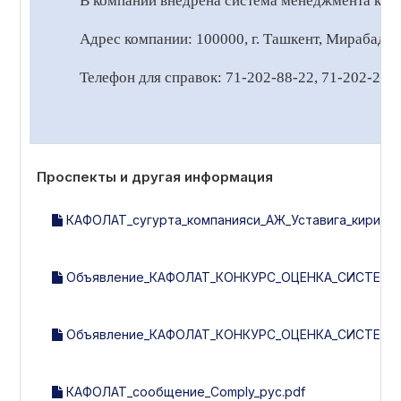
В компании внедрена система менеджмента кач
Адрес компании: 100000, г. Ташкент, Мирабадск
Телефон для справок: 71-202-88-22, 71-202-20-
Проспекты и другая информация
КАФОЛАТ_сугурта_компанияси_АЖ_Уставига_киритил
Объявление_КАФОЛАТ_КОНКУРС_ОЦЕНКА_СИСТЕМЫ_
Объявление_КАФОЛАТ_КОНКУРС_ОЦЕНКА_СИСТЕМЫ_КО
КАФОЛАТ_сообщение_Comply_рус.pdf