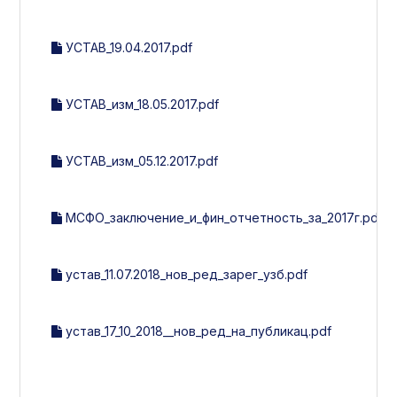
УСТАВ_19.04.2017.pdf
УСТАВ_изм_18.05.2017.pdf
УСТАВ_изм_05.12.2017.pdf
МСФО_заключение_и_фин_отчетность_за_2017г.pdf
устав_11.07.2018_нов_ред_зарег_узб.pdf
устав_17_10_2018__нов_ред_на_публикац.pdf