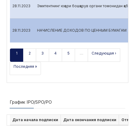
28.11.2023
Эмитентнинг юқори бошқарув органи томонидан қабул қ
28.11.2023
НАЧИСЛЕНИЕ ДОХОДОВ ПО ЦЕННЫМ БУМАГАМ
1
2
3
4
5
…
Следующая ›
Последняя »
График IPO/SPO/PO
Дата начала подписки
Дата окончания подписки
Отмен